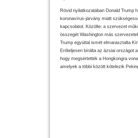
Rövid nyilatkozatában Donald Trump 
koronavírus-járvány miatt szükségessé
kapcsolatot. Közölte: a szervezet műkö
összegét Washington más szervezetekh
Trump egyúttal ismét elmarasztalta Kín
Erőteljesen bírálta az ázsiai országot 
hogy megsértették a Hongkongra vonatko
amelyek a többi között kötelezik Pekin