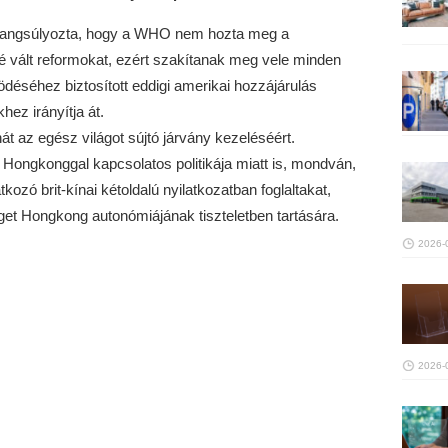
hangsúlyozta, hogy a WHO nem hozta meg a
 vált reformokat, ezért szakítanak meg vele minden
déséhez biztosított eddigi amerikai hozzájárulás
ez irányítja át.
át az egész világot sújtó járvány kezeléséért.
a Hongkonggal kapcsolatos politikája miatt is, mondván,
zó brit-kínai kétoldalú nyilatkozatban foglaltakat,
get Hongkong autonómiájának tiszteletben tartására.
2026-
2026-