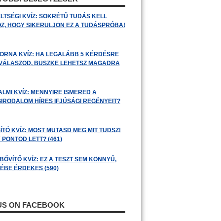
LTSÉGI KVÍZ: SOKRÉTŰ TUDÁS KELL
Z, HOGY SIKERÜLJÖN EZ A TUDÁSPRÓBA!
ORNA KVÍZ: HA LEGALÁBB 5 KÉRDÉSRE
 VÁLASZOD, BÜSZKE LEHETSZ MAGADRA
ALMI KVÍZ: MENNYIRE ISMERED A
GIRODALOM HÍRES IFJÚSÁGI REGÉNYEIT?
ÍTÓ KVÍZ: MOST MUTASD MEG MIT TUDSZ!
 PONTOD LETT? (461)
BŐVÍTŐ KVÍZ: EZ A TESZT SEM KÖNNYŰ,
ÉBE ÉRDEKES (590)
 US ON FACEBOOK