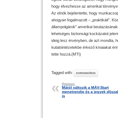
hogy élvezhesse az amerikai törvények
Az elnök bejelentette, hogy munkacsopor
ahogyan fogalmazott – „praktikáit”. Köz
állampolgárok” amerikai beutazásának e
lehetséges biztonsági kockázatot jelen
ideig lesz érvényben, de azt mondta, 
kutatóintézetekbe érkező kínaiakat érin
tette hozzá.(MTI)
Tagged with:
KORONAVÍRUS
Previous:
Mától változik a MÁV-Start
menetrendje és a jegyek díjsz
is