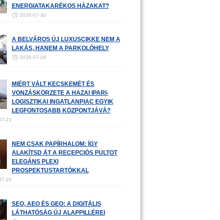
ENERGIATAKARÉKOS HÁZAKAT?
2026-07-30
A BELVÁROS ÚJ LUXUSCIKKE NEM A
LAKÁS, HANEM A PARKOLÓHELY
2026-07-29
MIÉRT VÁLT KECSKEMÉT ÉS
VONZÁSKÖRZETE A HAZAI IPARI-
LOGISZTIKAI INGATLANPIAC EGYIK
LEGFONTOSABB KÖZPONTJÁVÁ?
07-21
NEM CSAK PAPÍRHALOM: ÍGY
ALAKÍTSD ÁT A RECEPCIÓS PULTOT
ELEGÁNS PLEXI
PROSPEKTUSTARTÓKKAL
07-20
SEO, AEO ÉS GEO: A DIGITÁLIS
LÁTHATÓSÁG ÚJ ALAPPILLÉREI