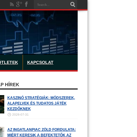
ÖTLETEK
KAPCSOLAT
P HÍREK
KASZINÓ STRATÉGIÁK: MÓDSZEREK,
ALAPELVEK ÉS TUDATOS JÁTÉK
KEZDŐKNEK
2026-07-31
AZ INGATLANPIAC ZÖLD FORDULATA:
MIÉRT KERESIK A BEFEKTETŐK AZ