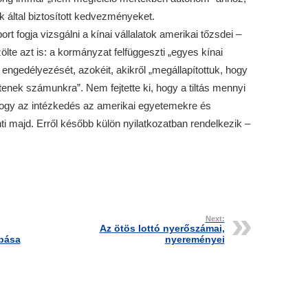
 által biztosított kedvezményeket.
t fogja vizsgálni a kínai vállalatok amerikai tőzsdei –
ölte azt is: a kormányzat felfüggeszti „egyes kínai
ngedélyezését, azokéit, akikről „megállapítottuk, hogy
tenek számunkra”. Nem fejtette ki, hogy a tiltás mennyi
hogy az intézkedés az amerikai egyetemekre és
ti majd. Erről később külön nyilatkozatban rendelkezik –
Next:
Az ötös lottó nyerőszámai,
abása
nyereményei