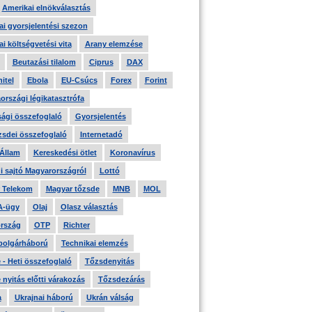
Amerikai elnökválasztás
i gyorsjelentési szezon
i költségvetési vita
Arany elemzése
Beutazási tilalom
Ciprus
DAX
itel
Ebola
EU-Csúcs
Forex
Forint
országi légikatasztrófa
ági összefoglaló
Gyorsjelentés
zsdei összefoglaló
Internetadó
 Állam
Kereskedési ötlet
Koronavírus
i sajtó Magyarországról
Lottó
 Telekom
Magyar tőzsde
MNB
MOL
A-ügy
Olaj
Olasz választás
rszág
OTP
Richter
 polgárháború
Technikai elemzés
- Heti összefoglaló
Tőzsdenyitás
nyitás előtti várakozás
Tőzsdezárás
a
Ukrajnai háború
Ukrán válság