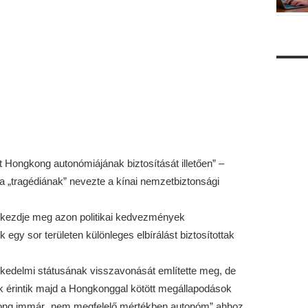
 Hongkong autonómiájának biztosítását illetően” –
a „tragédiának” nevezte a kínai nemzetbiztonsági
 kezdje meg azon politikai kedvezmények
gy sor területen különleges elbírálást biztosítottak
edelmi státusának visszavonását említette meg, de
k érintik majd a Hongkonggal kötött megállapodások
ong immár „nem megfelelő mértékben autonóm” ahhoz,