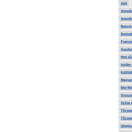
Adó
Amerika
Amerika
Benzin
Devizah
Francia
Gazdas
Heti tő
Iszlám
Külföld
Magyar
Mol-IN
Oroszo
Szíriai
Tőzsde 
Tőzsde 
Ukrajn