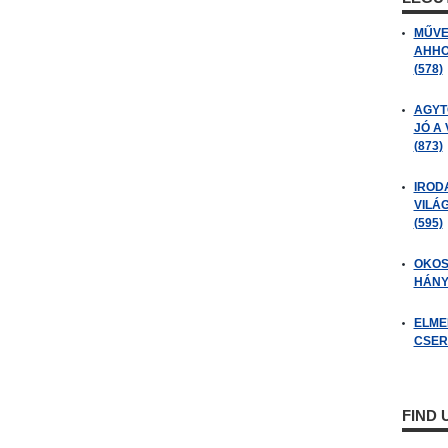
MŰVE
AHHO
(578)
AGYT
JÓ A
(873)
IROD
VILÁ
(595)
OKOS
HÁNY
ELME
CSER
FIND