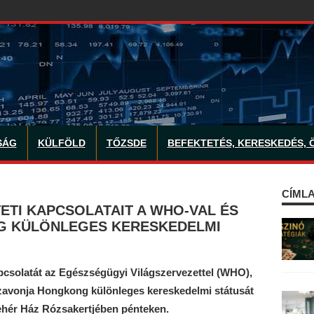
SÁG
KÜLFÖLD
TŐZSDE
BEFEKTETÉS, KERESKEDÉS, 
CÍMLA
TI KAPCSOLATAIT A WHO-VAL ÉS
G KÜLÖNLEGES KERESKEDELMI
csolatát az Egészségügyi Világszervezettel (WHO),
sszavonja Hongkong különleges kereskedelmi státusát
 Fehér Ház Rózsakertjében pénteken.