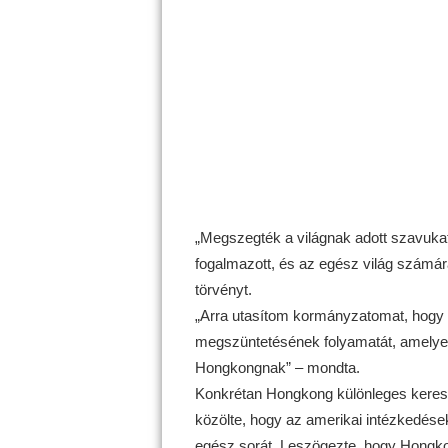
„Megszegték a világnak adott szavukat
fogalmazott, és az egész világ számár
törvényt.
„Arra utasítom kormányzatomat, hogy
megszüntetésének folyamatát, amelyek e
Hongkongnak” – mondta.
Konkrétan Hongkong különleges keresk
közölte, hogy az amerikai intézkedése
egész sorát. Leszögezte, hogy Hongk