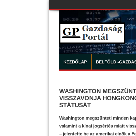
KEZDŐLAP
BELFÖLD -GAZDA
WASHINGTON MEGSZÜNTE
VISSZAVONJA HONGKON
STÁTUSÁT
Washington megszünteti minden kap
valamint a kínai jogsértés miatt vi
– jelentette be az amerikai elnök a