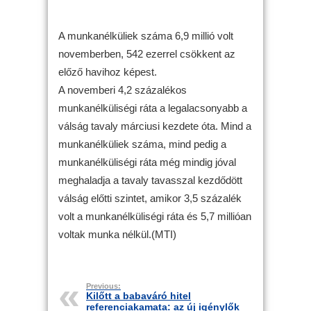
A munkanélküliek száma 6,9 millió volt
novemberben, 542 ezerrel csökkent az
előző havihoz képest.
A novemberi 4,2 százalékos
munkanélküliségi ráta a legalacsonyabb a
válság tavaly márciusi kezdete óta. Mind a
munkanélküliek száma, mind pedig a
munkanélküliségi ráta még mindig jóval
meghaladja a tavaly tavasszal kezdődött
válság előtti szintet, amikor 3,5 százalék
volt a munkanélküliségi ráta és 5,7 millióan
voltak munka nélkül.(MTI)
Previous:
Kilőtt a babaváró hitel
referenciakamata: az új igénylők