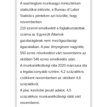
A washingtoni munkaügyi minisztérium
statisztikai intézete, a Bureau of Labor
Statistics pénteken azt közölte, hogy
novemberben
210 ezerrel emelkedett a foglalkoztatottak
száma az Egyesült Államok
gazdaságának nem mezőgazdasági
ágazataiban. A piac lényegesen nagyobb,
550 ezres növekedést várt novemberre az
októberi 546 ezres emelkedés után.
A munkanélküliségi ráta 2020 márciusa óta
a legalacsonyabb szintre, 4,2 százalékra
csökkent novemberben az októberi 4,6
százalékról.
A piac kevésbé javuló adatot, 4,5
százalékos munkanélküliségi rátát várt
novemberre.