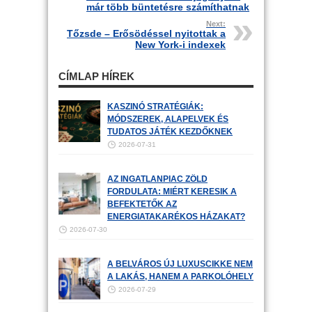
már több büntetésre számíthatnak
Next:
Tőzsde – Erősödéssel nyitottak a
New York-i indexek
CÍMLAP HÍREK
KASZINÓ STRATÉGIÁK:
MÓDSZEREK, ALAPELVEK ÉS
TUDATOS JÁTÉK KEZDŐKNEK
2026-07-31
AZ INGATLANPIAC ZÖLD
FORDULATA: MIÉRT KERESIK A
BEFEKTETŐK AZ
ENERGIATAKARÉKOS HÁZAKAT?
2026-07-30
A BELVÁROS ÚJ LUXUSCIKKE NEM
A LAKÁS, HANEM A PARKOLÓHELY
2026-07-29