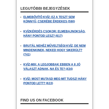
LEGUTÓBBI BEJEGYZÉSEK
ELMEBŐVÍTŐ KVÍZ: EZ A TESZT SEM
KÖNNYŰ, CSERÉBE ÉRDEKES (590)
KVÍZKÉRDÉS CSOKOR: ELMEBAJNOKSÁG,
HÁNY PONTOD LESZ? (617)
BRUTÁL NEHÉZ MŰVELTSÉGI KVÍZ, DE NEM
MINDENKINEK, NEKED HOGY SIKERÜLT?
(741)
KVÍZ-MIX: A LEGJOBBAK EBBEN A 8 JÓ
VÁLASZT ADNAK, NA ÉS TE? (434)
KVÍZ: MOST MUTASD MEG MIT TUDSZ! HÁNY
PONTOD LETT? (633)
FIND US ON FACEBOOK