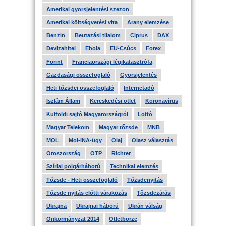
Amerikai gyorsjelentési szezon
Amerikai költségvetési vita
Arany elemzése
Benzin
Beutazási tilalom
Ciprus
DAX
Devizahitel
Ebola
EU-Csúcs
Forex
Forint
Franciaországi légikatasztrófa
Gazdasági összefoglaló
Gyorsjelentés
Heti tőzsdei összefoglaló
Internetadó
Iszlám Állam
Kereskedési ötlet
Koronavírus
Külföldi sajtó Magyarországról
Lottó
Magyar Telekom
Magyar tőzsde
MNB
MOL
Mol-INA-ügy
Olaj
Olasz választás
Oroszország
OTP
Richter
Szíriai polgárháború
Technikai elemzés
Tőzsde - Heti összefoglaló
Tőzsdenyitás
Tőzsde nyitás előtti várakozás
Tőzsdezárás
Ukrajna
Ukrajnai háború
Ukrán válság
Önkormányzat 2014
Ötletbörze