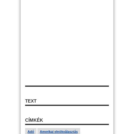
TEXT
CÍMKÉK
Adó
Amerikai elnökválasztás