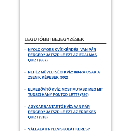
LEGUTÓBBI BEJEGYZÉSEK
NYOLC GYORS KVÍZ KÉRDÉS: VAN PÁR
PERCED? JÁTSZD LE EZT AZ IZGALMAS
QUIZT (667)
NEHÉZ MŰVELTSÉGI KVÍZ: 8/8-RA CSAK A
ZSENIK KÉPESEK (602)
ELMEBŐVÍTŐ KVÍZ: MOST MUTASD MEG MIT
TUDSZ! HÁNY PONTOD LETT? (780)
AGYKARBANTARTÓ KVÍZ: VAN PÁR
PERCED? JÁTSZD LE EZT AZ ÉRDEKES
QUIZT (518)
VÁLLALATI NYELVISKOLÁT KERES?