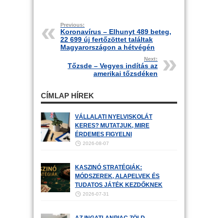
Previous:
Koronavírus – Elhunyt 489 beteg,
22 699 új fertőzöttet találtak
Magyarországon a hétvégén
Next:
Tőzsde – Vegyes indítás az
amerikai tőzsdéken
CÍMLAP HÍREK
VÁLLALATI NYELVISKOLÁT
KERES? MUTATJUK, MIRE
ÉRDEMES FIGYELNI
2026-08-07
KASZINÓ STRATÉGIÁK:
MÓDSZEREK, ALAPELVEK ÉS
TUDATOS JÁTÉK KEZDŐKNEK
2026-07-31