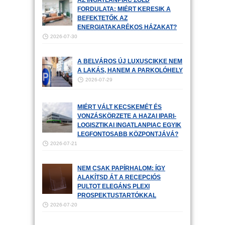
AZ INGATLANPIAC ZÖLD
FORDULATA: MIÉRT KERESIK A
BEFEKTETŐK AZ
ENERGIATAKARÉKOS HÁZAKAT?
2026-07-30
A BELVÁROS ÚJ LUXUSCIKKE NEM
A LAKÁS, HANEM A PARKOLÓHELY
2026-07-29
MIÉRT VÁLT KECSKEMÉT ÉS
VONZÁSKÖRZETE A HAZAI IPARI-
LOGISZTIKAI INGATLANPIAC EGYIK
LEGFONTOSABB KÖZPONTJÁVÁ?
2026-07-21
NEM CSAK PAPÍRHALOM: ÍGY
ALAKÍTSD ÁT A RECEPCIÓS
PULTOT ELEGÁNS PLEXI
PROSPEKTUSTARTÓKKAL
2026-07-20