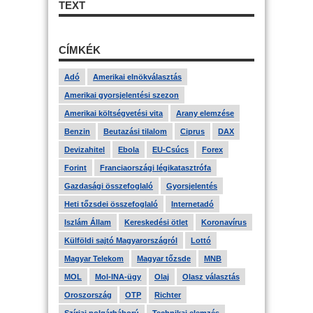
TEXT
CÍMKÉK
Adó
Amerikai elnökválasztás
Amerikai gyorsjelentési szezon
Amerikai költségvetési vita
Arany elemzése
Benzin
Beutazási tilalom
Ciprus
DAX
Devizahitel
Ebola
EU-Csúcs
Forex
Forint
Franciaországi légikatasztrófa
Gazdasági összefoglaló
Gyorsjelentés
Heti tőzsdei összefoglaló
Internetadó
Iszlám Állam
Kereskedési ötlet
Koronavírus
Külföldi sajtó Magyarországról
Lottó
Magyar Telekom
Magyar tőzsde
MNB
MOL
Mol-INA-ügy
Olaj
Olasz választás
Oroszország
OTP
Richter