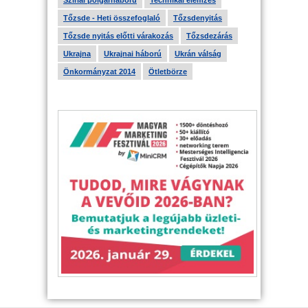
Szíriai polgárháború
Technikai elemzés
Tőzsde - Heti összefoglaló
Tőzsdenyitás
Tőzsde nyitás előtti várakozás
Tőzsdezárás
Ukrajna
Ukrajnai háború
Ukrán válság
Önkormányzat 2014
Ötletbörze