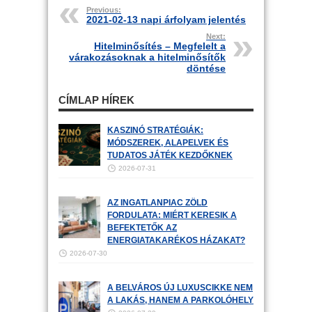
Previous:
2021-02-13 napi árfolyam jelentés
Next:
Hitelminősítés – Megfelelt a
várakozásoknak a hitelminősítők
döntése
CÍMLAP HÍREK
KASZINÓ STRATÉGIÁK:
MÓDSZEREK, ALAPELVEK ÉS
TUDATOS JÁTÉK KEZDŐKNEK
2026-07-31
AZ INGATLANPIAC ZÖLD
FORDULATA: MIÉRT KERESIK A
BEFEKTETŐK AZ
ENERGIATAKARÉKOS HÁZAKAT?
2026-07-30
A BELVÁROS ÚJ LUXUSCIKKE NEM
A LAKÁS, HANEM A PARKOLÓHELY