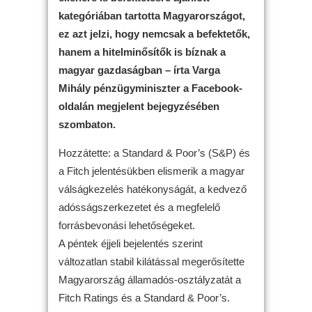
kategóriában tartotta Magyarországot,
ez azt jelzi, hogy nemcsak a befektetők,
hanem a hitelminősítők is bíznak a
magyar gazdaságban – írta Varga
Mihály pénzügyminiszter a Facebook-
oldalán megjelent bejegyzésében
szombaton.
Hozzátette: a Standard & Poor’s (S&P) és
a Fitch jelentésükben elismerik a magyar
válságkezelés hatékonyságát, a kedvező
adósságszerkezetet és a megfelelő
forrásbevonási lehetőségeket.
A péntek éjjeli bejelentés szerint
változatlan stabil kilátással megerősítette
Magyarország államadós-osztályzatát a
Fitch Ratings és a Standard & Poor’s.