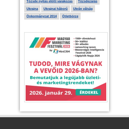
Tőzsde nyitás előtti várakozás
Tőzsdezárás
Ukrajna
Ukrajnai háború
Ukrán válság
Önkormányzat 2014
Ötletbörze