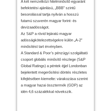
A két nemzetközi hitelminősítő egyaránt
befektetési ajánlású, „BBB” szintű
besorolással tartja nyilván a hosszú
futamú szuverén magyar forint- és
devizaadósságot.
Az S&P a rövid lejáratú magyar
adósságkötelezettségekre külön „A-2”
minősítést tart érvényben.
A Standard & Poor’s pénzügyi szolgáltató
csoport globális minősítő részlege (S&P
Global Ratings) a péntek éjjel Londonban
bejelentett megerősítési döntés részletes
kifejtésében kiemelte: várakozása szerint
a magyar hazai össztermék (GDP) az
idén 4,6 százalékkal növekszik.