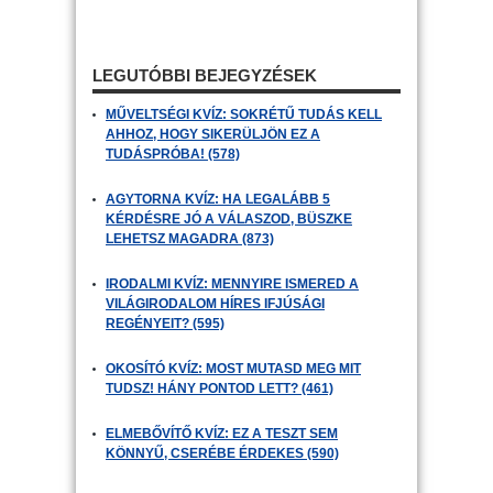
LEGUTÓBBI BEJEGYZÉSEK
MŰVELTSÉGI KVÍZ: SOKRÉTŰ TUDÁS KELL
AHHOZ, HOGY SIKERÜLJÖN EZ A
TUDÁSPRÓBA! (578)
AGYTORNA KVÍZ: HA LEGALÁBB 5
KÉRDÉSRE JÓ A VÁLASZOD, BÜSZKE
LEHETSZ MAGADRA (873)
IRODALMI KVÍZ: MENNYIRE ISMERED A
VILÁGIRODALOM HÍRES IFJÚSÁGI
REGÉNYEIT? (595)
OKOSÍTÓ KVÍZ: MOST MUTASD MEG MIT
TUDSZ! HÁNY PONTOD LETT? (461)
ELMEBŐVÍTŐ KVÍZ: EZ A TESZT SEM
KÖNNYŰ, CSERÉBE ÉRDEKES (590)