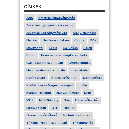
CÍMKÉK
Adó
Amerikai elnökválasztás
Amerikai gyorsjelentési szezon
Amerikai költségvetési vita
Arany elemzése
Benzin
Beutazási tilalom
Ciprus
DAX
Devizahitel
Ebola
EU-Csúcs
Forex
Forint
Franciaországi légikatasztrófa
Gazdasági összefoglaló
Gyorsjelentés
Heti tőzsdei összefoglaló
Internetadó
Iszlám Állam
Kereskedési ötlet
Koronavírus
Külföldi sajtó Magyarországról
Lottó
Magyar Telekom
Magyar tőzsde
MNB
MOL
Mol-INA-ügy
Olaj
Olasz választás
Oroszország
OTP
Richter
Szíriai polgárháború
Technikai elemzés
Tőzsde - Heti összefoglaló
Tőzsdenyitás