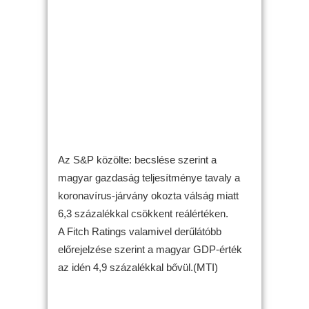
Az S&P közölte: becslése szerint a
magyar gazdaság teljesítménye tavaly a
koronavírus-járvány okozta válság miatt
6,3 százalékkal csökkent reálértéken.
A Fitch Ratings valamivel derűlátóbb
előrejelzése szerint a magyar GDP-érték
az idén 4,9 százalékkal bővül.(MTI)