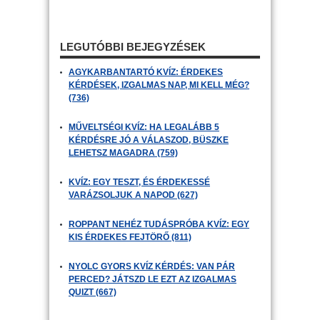
LEGUTÓBBI BEJEGYZÉSEK
AGYKARBANTARTÓ KVÍZ: ÉRDEKES
KÉRDÉSEK, IZGALMAS NAP, MI KELL MÉG?
(736)
MŰVELTSÉGI KVÍZ: HA LEGALÁBB 5
KÉRDÉSRE JÓ A VÁLASZOD, BÜSZKE
LEHETSZ MAGADRA (759)
KVÍZ: EGY TESZT, ÉS ÉRDEKESSÉ
VARÁZSOLJUK A NAPOD (627)
ROPPANT NEHÉZ TUDÁSPRÓBA KVÍZ: EGY
KIS ÉRDEKES FEJTÖRŐ (811)
NYOLC GYORS KVÍZ KÉRDÉS: VAN PÁR
PERCED? JÁTSZD LE EZT AZ IZGALMAS
QUIZT (667)