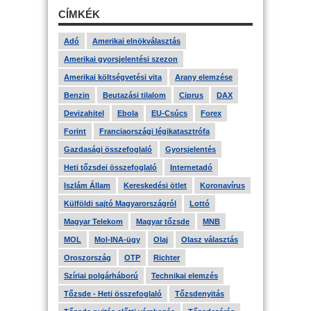
CÍMKÉK
Adó
Amerikai elnökválasztás
Amerikai gyorsjelentési szezon
Amerikai költségvetési vita
Arany elemzése
Benzin
Beutazási tilalom
Ciprus
DAX
Devizahitel
Ebola
EU-Csúcs
Forex
Forint
Franciaországi légikatasztrófa
Gazdasági összefoglaló
Gyorsjelentés
Heti tőzsdei összefoglaló
Internetadó
Iszlám Állam
Kereskedési ötlet
Koronavírus
Külföldi sajtó Magyarországról
Lottó
Magyar Telekom
Magyar tőzsde
MNB
MOL
Mol-INA-ügy
Olaj
Olasz választás
Oroszország
OTP
Richter
Szíriai polgárháború
Technikai elemzés
Tőzsde - Heti összefoglaló
Tőzsdenyitás