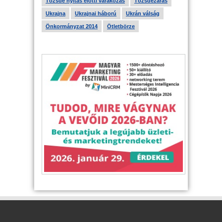
Tőzsde nyitás előtti várakozás
Tőzsdezárás
Ukrajna
Ukrajnai háború
Ukrán válság
Önkormányzat 2014
Ötletbörze