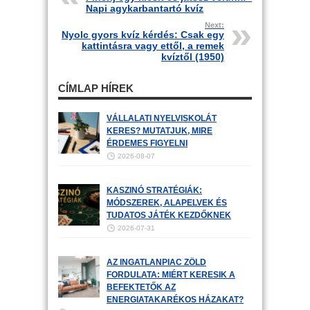
Napi agykarbantartó kvíz
Next:
Nyolc gyors kvíz kérdés: Csak egy
kattintásra vagy ettől, a remek
kvíztől (1950)
CÍMLAP HÍREK
VÁLLALATI NYELVISKOLÁT
KERES? MUTATJUK, MIRE
ÉRDEMES FIGYELNI
2026-08-07
KASZINÓ STRATÉGIÁK:
MÓDSZEREK, ALAPELVEK ÉS
TUDATOS JÁTÉK KEZDŐKNEK
2026-07-31
AZ INGATLANPIAC ZÖLD
FORDULATA: MIÉRT KERESIK A
BEFEKTETŐK AZ
ENERGIATAKARÉKOS HÁZAKAT?