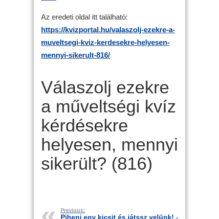
Az eredeti oldal itt található:
https://kvizportal.hu/valaszolj-ezekre-a-
muveltsegi-kviz-kerdesekre-helyesen-
mennyi-sikerult-816/
Válaszolj ezekre
a műveltségi kvíz
kérdésekre
helyesen, mennyi
sikerült? (816)
Previous:
Pihenj egy kicsit és játssz velünk! –