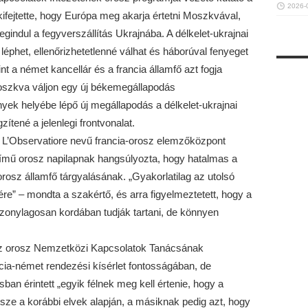
2026-
fejtette, hogy Európa meg akarja értetni Moszkvával,
gindul a fegyverszállítás Ukrajnába. A délkelet-ukrajnai
éphet, ellenőrizhetetlenné válhat és háborúval fenyeget
t a német kancellár és a francia államfő azt fogja
Moszkva váljon egy új békemegállapodás
ek helyébe lépő új megállapodás a délkelet-ukrajnai
zítené a jelenlegi frontvonalat.
L’Observatiore nevű francia-orosz elemzőközpont
ímű orosz napilapnak hangsúlyozta, hogy hatalmas a
 orosz államfő tárgyalásának. „Gyakorlatilag az utolsó
ére” – mondta a szakértő, és arra figyelmeztetett, hogy a
iszonylagosan kordában tudják tartani, de könnyen
az orosz Nemzetközi Kapcsolatok Tanácsának
ncia-német rendezési kísérlet fontosságában, de
usban érintett „egyik félnek meg kell értenie, hogy a
e a korábbi elvek alapján, a másiknak pedig azt, hogy