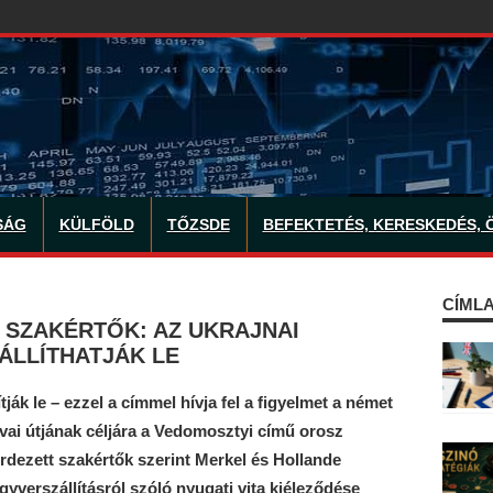
SÁG
KÜLFÖLD
TŐZSDE
BEFEKTETÉS, KERESKEDÉS, 
CÍMLA
 SZAKÉRTŐK: AZ UKRAJNAI
LLÍTHATJÁK LE
ják le – ezzel a címmel hívja fel a figyelmet a német
kvai útjának céljára a Vedomosztyi című orosz
dezett szakértők szerint Merkel és Hollande
gyverszállításról szóló nyugati vita kiéleződése