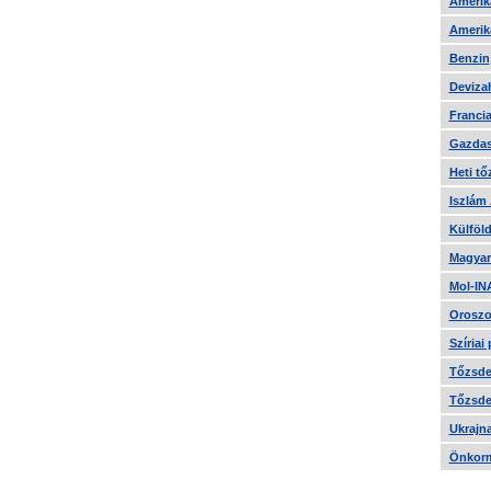
Amerika
Amerika
Benzin
Devizah
Francia
Gazdas
Heti tő
Iszlám
Külföld
Magyar
Mol-IN
Oroszo
Szíriai
Tőzsde 
Tőzsde 
Ukrajn
Önkorm