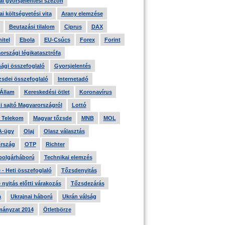
i gyorsjelentési szezon
i költségvetési vita
Arany elemzése
Beutazási tilalom
Ciprus
DAX
itel
Ebola
EU-Csúcs
Forex
Forint
országi légikatasztrófa
ági összefoglaló
Gyorsjelentés
zsdei összefoglaló
Internetadó
 Állam
Kereskedési ötlet
Koronavírus
i sajtó Magyarországról
Lottó
 Telekom
Magyar tőzsde
MNB
MOL
A-ügy
Olaj
Olasz választás
rszág
OTP
Richter
 polgárháború
Technikai elemzés
- Heti összefoglaló
Tőzsdenyitás
nyitás előtti várakozás
Tőzsdezárás
a
Ukrajnai háború
Ukrán válság
ányzat 2014
Ötletbörze