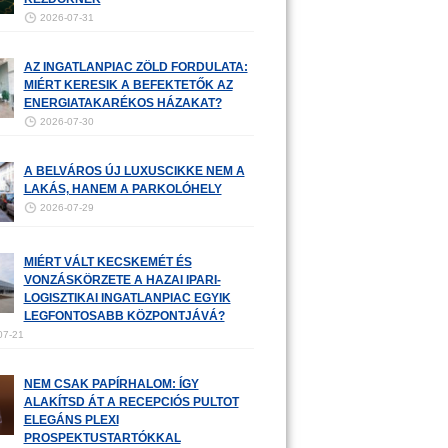
2026-07-31
AZ INGATLANPIAC ZÖLD FORDULATA:
MIÉRT KERESIK A BEFEKTETŐK AZ
ENERGIATAKARÉKOS HÁZAKAT?
2026-07-30
A BELVÁROS ÚJ LUXUSCIKKE NEM A
LAKÁS, HANEM A PARKOLÓHELY
2026-07-29
MIÉRT VÁLT KECSKEMÉT ÉS
VONZÁSKÖRZETE A HAZAI IPARI-
LOGISZTIKAI INGATLANPIAC EGYIK
LEGFONTOSABB KÖZPONTJÁVÁ?
07-21
NEM CSAK PAPÍRHALOM: ÍGY
ALAKÍTSD ÁT A RECEPCIÓS PULTOT
ELEGÁNS PLEXI
PROSPEKTUSTARTÓKKAL