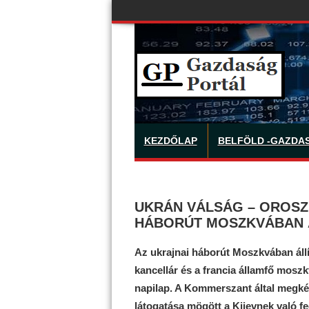
KEZDŐLAP
BELFÖLD -GAZDA
UKRÁN VÁLSÁG – OROSZ
HÁBORÚT MOSZKVÁBAN Á
Az ukrajnai háborút Moszkvában állít
kancellár és a francia államfő mosz
napilap. A Kommerszant által megkér
látogatása mögött a Kijevnek való fe