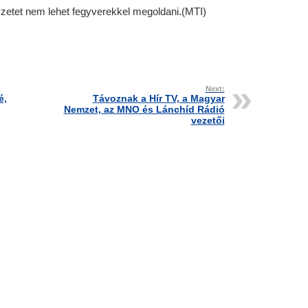
elyzetet nem lehet fegyverekkel megoldani.(MTI)
Next:
é,
Távoznak a Hír TV, a Magyar
Nemzet, az MNO és Lánchíd Rádió
vezetői