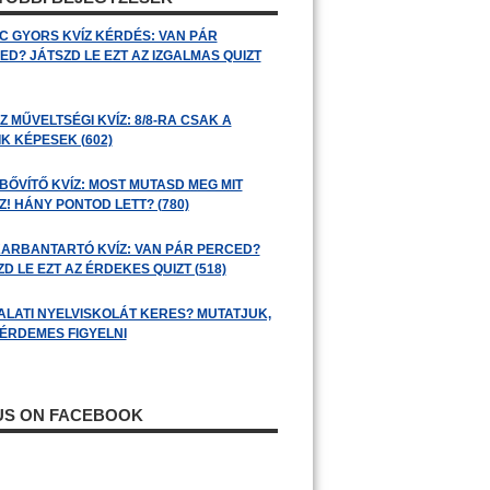
C GYORS KVÍZ KÉRDÉS: VAN PÁR
ED? JÁTSZD LE EZT AZ IZGALMAS QUIZT
 MŰVELTSÉGI KVÍZ: 8/8-RA CSAK A
K KÉPESEK (602)
BŐVÍTŐ KVÍZ: MOST MUTASD MEG MIT
! HÁNY PONTOD LETT? (780)
ARBANTARTÓ KVÍZ: VAN PÁR PERCED?
D LE EZT AZ ÉRDEKES QUIZT (518)
ALATI NYELVISKOLÁT KERES? MUTATJUK,
 ÉRDEMES FIGYELNI
 US ON FACEBOOK