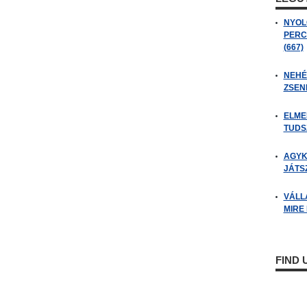
NYOL
PERC
(667)
NEHÉZ
ZSENI
ELME
TUDSZ
AGYK
JÁTSZ
VÁLL
MIRE
FIND