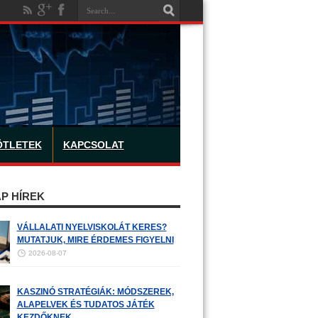
ÖTLETEK
KAPCSOLAT
P HÍREK
VÁLLALATI NYELVISKOLÁT KERES?
MUTATJUK, MIRE ÉRDEMES FIGYELNI
2026-08-07
KASZINÓ STRATÉGIÁK: MÓDSZEREK,
ALAPELVEK ÉS TUDATOS JÁTÉK
KEZDŐKNEK