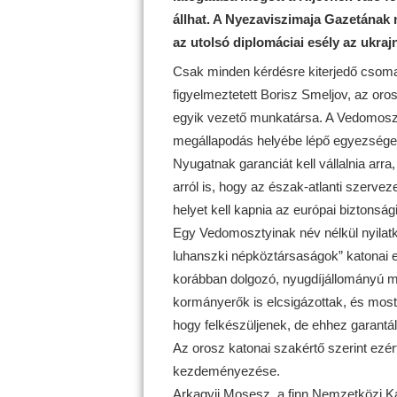
állhat. A Nyezaviszimaja Gazetának 
az utolsó diplomáciai esély az ukra
Csak minden kérdésre kiterjedő csomag
figyelmeztetett Borisz Smeljov, az o
egyik vezető munkatársa. A Vedomosztyi
megállapodás helyébe lépő egyezségekn
Nyugatnak garanciát kell vállalnia ar
arról is, hogy az észak-atlanti szerve
helyet kell kapnia az európai biztonság
Egy Vedomosztyinak név nélkül nyilatko
luhanszki népköztársaságok” katonai e
korábban dolgozó, nyugdíjállományú m
kormányerők is elcsigázottak, és mos
hogy felkészüljenek, de ehhez garantál
Az orosz katonai szakértő szerint ezér
kezdeményezése.
Arkagyij Mosesz, a finn Nemzetközi Ka