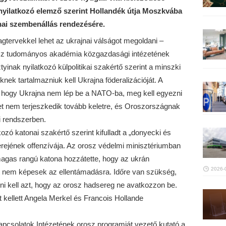
nyilatkozó elemző szerint Hollandék útja Moszkvába
jnai szembenállás rendezésére.
tervekkel lehet az ukrajnai válságot megoldani –
rosz tudományos akadémia közgazdasági intézetének
nak nyilatkozó külpolitikai szakértő szerint a minszki
ek tartalmazniuk kell Ukrajna föderalizációját. A
ra, hogy Ukrajna nem lép be a NATO-ba, meg kell egyezni
zet nem terjeszkedik tovább keletre, és Oroszországnak
i rendszerben.
zó katonai szakértő szerint kifulladt a „donyecki és
rejének offenzívája. Az orosz védelmi minisztériumban
agas rangú katona hozzátette, hogy az ukrán
2026-
t nem képesek az ellentámadásra. Időre van szükség,
ni kell azt, hogy az orosz hadsereg ne avatkozzon be.
t kellett Angela Merkel és Francois Hollande
pcsolatok Intézetének orosz programját vezető kutató a