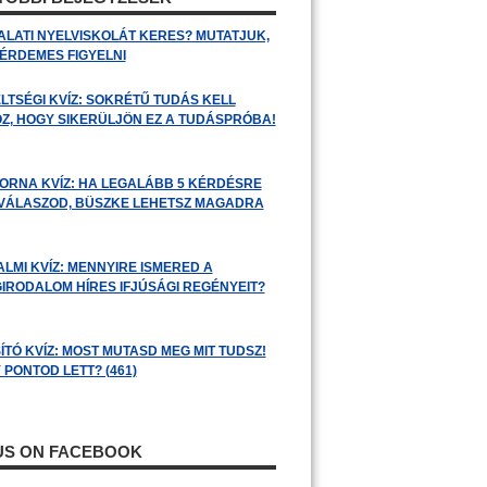
ALATI NYELVISKOLÁT KERES? MUTATJUK,
 ÉRDEMES FIGYELNI
LTSÉGI KVÍZ: SOKRÉTŰ TUDÁS KELL
Z, HOGY SIKERÜLJÖN EZ A TUDÁSPRÓBA!
ORNA KVÍZ: HA LEGALÁBB 5 KÉRDÉSRE
 VÁLASZOD, BÜSZKE LEHETSZ MAGADRA
ALMI KVÍZ: MENNYIRE ISMERED A
GIRODALOM HÍRES IFJÚSÁGI REGÉNYEIT?
ÍTÓ KVÍZ: MOST MUTASD MEG MIT TUDSZ!
 PONTOD LETT? (461)
 US ON FACEBOOK