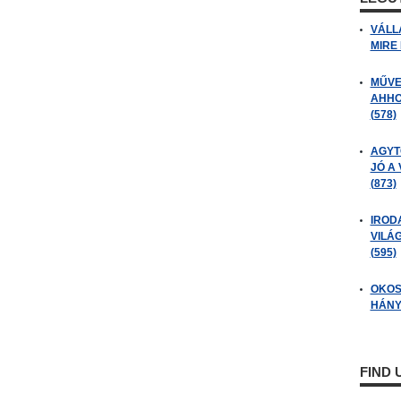
VÁLL
MIRE
MŰVE
AHHO
(578)
AGYT
JÓ A
(873)
IROD
VILÁ
(595)
OKOS
HÁNY
FIND