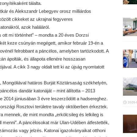
zonyítékaként tálalta.
titkár és Alekszandr Lebegyev orosz milliárdos
közölt cikkeket az ukrajnai fegyveres
onákról, azok haláláról.
ott mi történhet” – mondta a 20 éves Dorzsi
két keze csúnyán megégett, amikor február 19-én a
ovénél felrobbant a páncélos, amelyben tartózkodott. A
án ápolták, és állapota ellenére hosszasan
ával. A cikk 3 nagy oldalt tett ki az újság nyomtatott
, Mongóliával határos Burját Köztársaság székhelyén,
célos dandár katonáját – mint állította – 2013
e 2014 júniusában 3 évre leszerződött a hadsereghez.
2026-
rszági Rosztovi területre tavaly októberben érkeztek.
 mennek, de mint mondta „erkölcsileg és lelkileg is
ll menni”. A páncélosokat már Ulan-Udében átfestették,
zámozás vagy jelzés. Katonai igazolványaikat otthoni