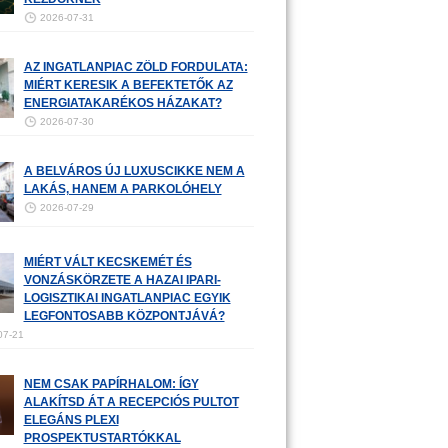
2026-07-31
AZ INGATLANPIAC ZÖLD FORDULATA:
MIÉRT KERESIK A BEFEKTETŐK AZ
ENERGIATAKARÉKOS HÁZAKAT?
2026-07-30
A BELVÁROS ÚJ LUXUSCIKKE NEM A
LAKÁS, HANEM A PARKOLÓHELY
2026-07-29
MIÉRT VÁLT KECSKEMÉT ÉS
VONZÁSKÖRZETE A HAZAI IPARI-
LOGISZTIKAI INGATLANPIAC EGYIK
LEGFONTOSABB KÖZPONTJÁVÁ?
07-21
NEM CSAK PAPÍRHALOM: ÍGY
ALAKÍTSD ÁT A RECEPCIÓS PULTOT
ELEGÁNS PLEXI
PROSPEKTUSTARTÓKKAL