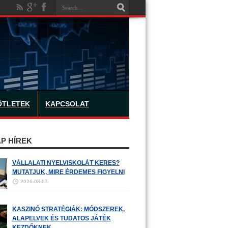
ÖTLETEK
KAPCSOLAT
P HÍREK
VÁLLALATI NYELVISKOLÁT KERES?
MUTATJUK, MIRE ÉRDEMES FIGYELNI
2026-08-07
KASZINÓ STRATÉGIÁK: MÓDSZEREK,
ALAPELVEK ÉS TUDATOS JÁTÉK
KEZDŐKNEK