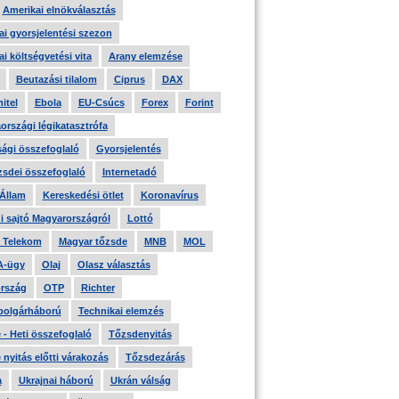
Amerikai elnökválasztás
i gyorsjelentési szezon
i költségvetési vita
Arany elemzése
Beutazási tilalom
Ciprus
DAX
itel
Ebola
EU-Csúcs
Forex
Forint
országi légikatasztrófa
ági összefoglaló
Gyorsjelentés
zsdei összefoglaló
Internetadó
 Állam
Kereskedési ötlet
Koronavírus
i sajtó Magyarországról
Lottó
 Telekom
Magyar tőzsde
MNB
MOL
A-ügy
Olaj
Olasz választás
rszág
OTP
Richter
 polgárháború
Technikai elemzés
- Heti összefoglaló
Tőzsdenyitás
nyitás előtti várakozás
Tőzsdezárás
a
Ukrajnai háború
Ukrán válság