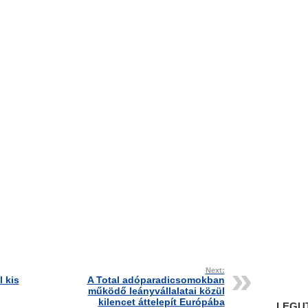
Next:
 kis
A Total adóparadicsomokban
működő leányvállalatai közül
kilencet áttelepít Európába
LEGU