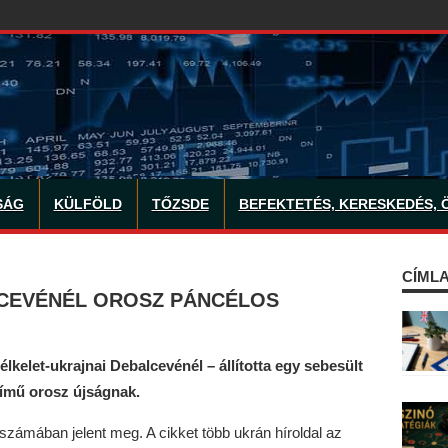
SÁG
KÜLFÖLD
TŐZSDE
BEFEKTETÉS, KERESKEDÉS, 
CÍMLA
CEVÉNÉL OROSZ PÁNCÉLOS
lkelet-ukrajnai Debalcevénél – állította egy sebesült
című orosz újságnak.
 számában jelent meg. A cikket több ukrán híroldal az