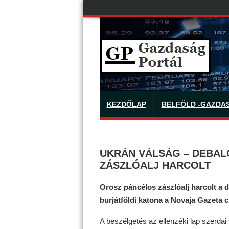
KEZDŐLAP
BELFÖLD -GAZDA
UKRÁN VÁLSÁG – DEBAL
ZÁSZLÓALJ HARCOLT
Orosz páncélos zászlóalj harcolt a dé
burjátföldi katona a Novaja Gazeta 
A beszélgetés az ellenzéki lap szerdai