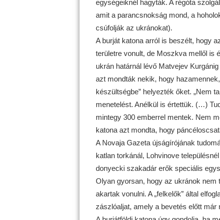
egységeiknél hagyták. A régóta szolgá
amit a parancsnokság mond, a hohol
csúfolják az ukránokat).
A burját katona arról is beszélt, hogy 
területre vonult, de Moszkva mellől is 
ukrán határnál lévő Matvejev Kurgánig 
azt mondták nekik, hogy hazamennek,
készültségbe” helyezték őket. „Nem ta
menetelést. Anélkül is értettük. (…) T
mintegy 300 emberrel mentek. Nem mond
katona azt mondta, hogy páncéloscsat
A Novaja Gazeta újságírójának tudomás
katlan torkánál, Lohvinove településné
donyecki szakadár erők speciális egysé
Olyan gyorsan, hogy az ukránok nem tu
akartak vonulni. A „felkelők” által elfo
zászlóaljat, amely a bevetés előtt már 
A burjátföldi katona úgy gondolja, ha m