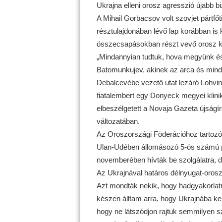
Ukrajna elleni orosz agresszió újabb bi
A Mihail Gorbacsov volt szovjet pártfő
résztulajdonában lévő lap korábban is 
összecsapásokban részt vevő orosz kat
„Mindannyian tudtuk, hova megyünk és 
Batomunkujev, akinek az arca és mind
Debalcevébe vezető utat lezáró Lohvin
fiatalembert egy Donyeck megyei klinik
elbeszélgetett a Novaja Gazeta újságírój
változatában.
Az Oroszországi Föderációhoz tartozó
Ulan-Udében állomásozó 5-ös számú pán
novemberében hívták be szolgálatra, d
Az Ukrajnával határos délnyugat-oroszo
Azt mondták nekik, hogy hadgyakorlatra
készen álltam arra, hogy Ukrajnába ke
hogy ne látszódjon rajtuk semmilyen s