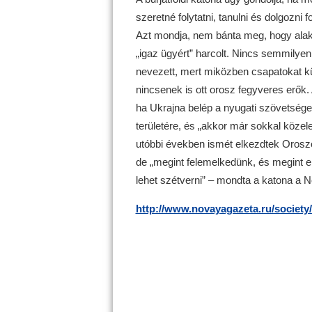
szeretné folytatni, tanulni és dolgozni 
Azt mondja, nem bánta meg, hogy alak
„igaz ügyért” harcolt. Nincs semmilye
nevezett, mert miközben csapatokat kü
nincsenek is ott orosz fegyveres erők
ha Ukrajna belép a nyugati szövetségek
területére, és „akkor már sokkal köze
utóbbi években ismét elkezdtek Orosz
de „megint felemelkedünk, és megint 
lehet szétverni” – mondta a katona a 
http://www.novayagazeta.ru/society