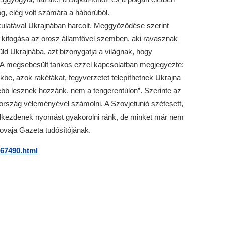
fog, elég volt számára a háborúból.
ulatával Ukrajnában harcolt. Meggyőződése szerint
n kifogása az orosz államfővel szemben, aki ravasznak
ld Ukrajnába, azt bizonygatja a világnak, hogy
. A megsebesült tankos ezzel kapcsolatban megjegyezte:
be, azok rakétákat, fegyverzetet telepíthetnek Ukrajna
lebb lesznek hozzánk, nem a tengerentúlon”. Szerinte az
ország véleményével számolni. A Szovjetunió szétesett,
elkezdenek nyomást gyakorolni ránk, de minket már nem
Novaja Gazeta tudósítójának.
/67490.html