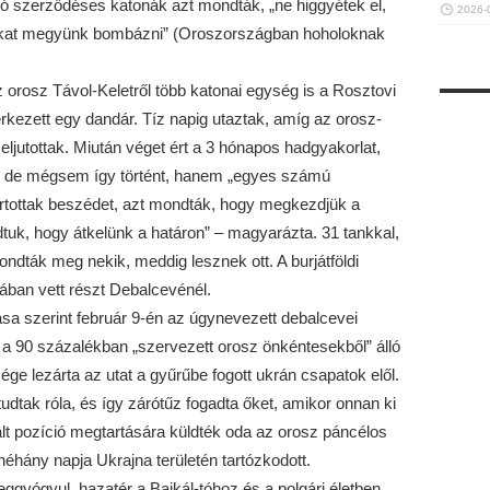
ló szerződéses katonák azt mondták, „ne higgyétek el,
2026-
okat megyünk bombázni” (Oroszországban hoholoknak
az orosz Távol-Keletről több katonai egység is a Rosztovi
érkezett egy dandár. Tíz napig utaztak, amíg az orosz-
eljutottak. Miután véget ért a 3 hónapos hadgyakorlat,
 de mégsem így történt, hanem „egyes számú
rtottak beszédet, azt mondták, hogy megkezdjük a
udtuk, hogy átkelünk a határon” – magyarázta. 31 tankkal,
ták meg nekik, meddig lesznek ott. A burjátföldi
ában vett részt Debalcevénél.
a szerint február 9-én az úgynevezett debalcevei
l a 90 százalékban „szervezett orosz önkéntesekből” álló
ge lezárta az utat a gyűrűbe fogott ukrán csapatok elől.
dtak róla, és így zárótűz fogadta őket, amikor onnan ki
glalt pozíció megtartására küldték oda az orosz páncélos
néhány napja Ukrajna területén tartózkodott.
eggyógyul, hazatér a Bajkál-tóhoz és a polgári életben