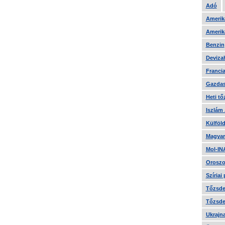
Adó
Amerika
Amerika
Benzin
Devizah
Francia
Gazdas
Heti tő
Iszlám
Külföld
Magyar
Mol-IN
Oroszo
Szíriai
Tőzsde 
Tőzsde 
Ukrajn