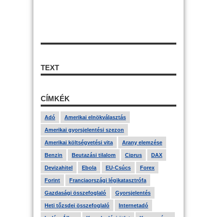
TEXT
CÍMKÉK
Adó
Amerikai elnökválasztás
Amerikai gyorsjelentési szezon
Amerikai költségvetési vita
Arany elemzése
Benzin
Beutazási tilalom
Ciprus
DAX
Devizahitel
Ebola
EU-Csúcs
Forex
Forint
Franciaországi légikatasztrófa
Gazdasági összefoglaló
Gyorsjelentés
Heti tőzsdei összefoglaló
Internetadó