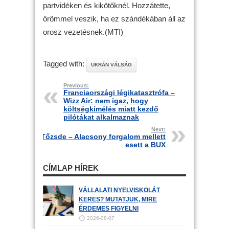
partvidéken és kikötőknél. Hozzátette,
örömmel veszik, ha ez szándékában áll az
orosz vezetésnek.(MTI)
Tagged with:
UKRÁN VÁLSÁG
Previous:
Franciaországi légikatasztrófa –
Wizz Air: nem igaz, hogy
költségkímélés miatt kezdő
pilótákat alkalmaznak
Next:
Tőzsde – Alacsony forgalom mellett
esett a BUX
CÍMLAP HÍREK
VÁLLALATI NYELVISKOLÁT
KERES? MUTATJUK, MIRE
ÉRDEMES FIGYELNI
2026-08-07