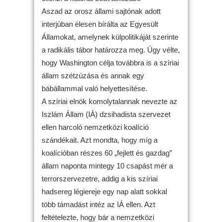
Aszad az orosz állami sajtónak adott
interjúban élesen bírálta az Egyesült
Államokat, amelynek külpolitikáját szerinte
a radikális tábor határozza meg. Úgy vélte,
hogy Washington célja továbbra is a szíriai
állam szétzúzása és annak egy
bábállammal való helyettesítése.
A szíriai elnök komolytalannak nevezte az
Iszlám Állam (IÁ) dzsihadista szervezet
ellen harcoló nemzetközi koalíció
szándékait. Azt mondta, hogy míg a
koalícióban részes 60 „fejlett és gazdag”
állam naponta mintegy 10 csapást mér a
terrorszervezetre, addig a kis szíriai
hadsereg légiereje egy nap alatt sokkal
több támadást intéz az IÁ ellen. Azt
feltételezte, hogy bár a nemzetközi