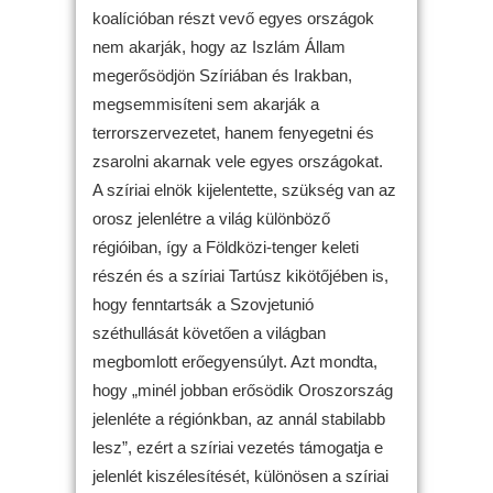
koalícióban részt vevő egyes országok
nem akarják, hogy az Iszlám Állam
megerősödjön Szíriában és Irakban,
megsemmisíteni sem akarják a
terrorszervezetet, hanem fenyegetni és
zsarolni akarnak vele egyes országokat.
A szíriai elnök kijelentette, szükség van az
orosz jelenlétre a világ különböző
régióiban, így a Földközi-tenger keleti
részén és a szíriai Tartúsz kikötőjében is,
hogy fenntartsák a Szovjetunió
széthullását követően a világban
megbomlott erőegyensúlyt. Azt mondta,
hogy „minél jobban erősödik Oroszország
jelenléte a régiónkban, az annál stabilabb
lesz”, ezért a szíriai vezetés támogatja e
jelenlét kiszélesítését, különösen a szíriai