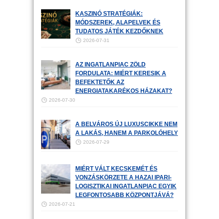
KASZINÓ STRATÉGIÁK:
MÓDSZEREK, ALAPELVEK ÉS
TUDATOS JÁTÉK KEZDŐKNEK
2026-07-31
AZ INGATLANPIAC ZÖLD
FORDULATA: MIÉRT KERESIK A
BEFEKTETŐK AZ
ENERGIATAKARÉKOS HÁZAKAT?
2026-07-30
A BELVÁROS ÚJ LUXUSCIKKE NEM
A LAKÁS, HANEM A PARKOLÓHELY
2026-07-29
MIÉRT VÁLT KECSKEMÉT ÉS
VONZÁSKÖRZETE A HAZAI IPARI-
LOGISZTIKAI INGATLANPIAC EGYIK
LEGFONTOSABB KÖZPONTJÁVÁ?
2026-07-21