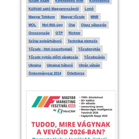
Iszlám Állam
Kereskedési ötlet
Koronavírus
Külföldi sajtó Magyarországról
Lottó
Magyar Telekom
Magyar tőzsde
MNB
MOL
Mol-INA-ügy
Olaj
Olasz választás
Oroszország
OTP
Richter
Szíriai polgárháború
Technikai elemzés
Tőzsde - Heti összefoglaló
Tőzsdenyitás
Tőzsde nyitás előtti várakozás
Tőzsdezárás
Ukrajna
Ukrajnai háború
Ukrán válság
Önkormányzat 2014
Ötletbörze