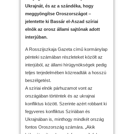
Ukrajnát, és az a szándéka, hogy
meggyöngítse Oroszországot –
jelentette ki Bassár el-Aszad szíriai
elnök az orosz állami sajtónak adott
interjúban.
A Rosszijszkaja Gazeta című kormánylap
pénteki számában részleteket közölt az
interjúból, az állami hírügynökségek pedig
teljes terjedelmében közreadták a hosszú
beszélgetést.
A szíriai elnök párhuzamot vont az
országában történtek és az ukrajnai
konfliktus között. Szerinte azért robbant ki
fegyveres konfliktus Szíriában és
Ukrajnában is, minthogy mindkét ország
fontos Oroszország számára. „Akik