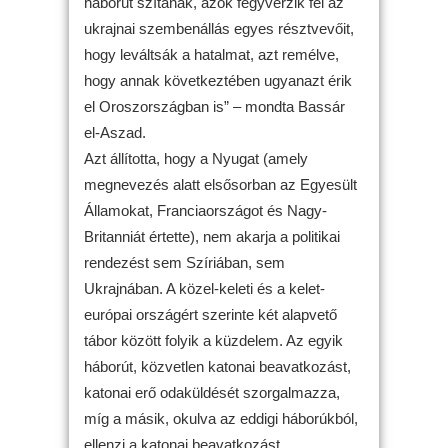
háborút szítanak, azok fegyverzik fel az
ukrajnai szembenállás egyes résztvevőit,
hogy leváltsák a hatalmat, azt remélve,
hogy annak következtében ugyanazt érik
el Oroszországban is” – mondta Bassár
el-Aszad.
Azt állította, hogy a Nyugat (amely
megnevezés alatt elsősorban az Egyesült
Államokat, Franciaországot és Nagy-
Britanniát értette), nem akarja a politikai
rendezést sem Szíriában, sem
Ukrajnában. A közel-keleti és a kelet-
európai országért szerinte két alapvető
tábor között folyik a küzdelem. Az egyik
háborút, közvetlen katonai beavatkozást,
katonai erő odaküldését szorgalmazza,
míg a másik, okulva az eddigi háborúkból,
ellenzi a katonai beavatkozást.