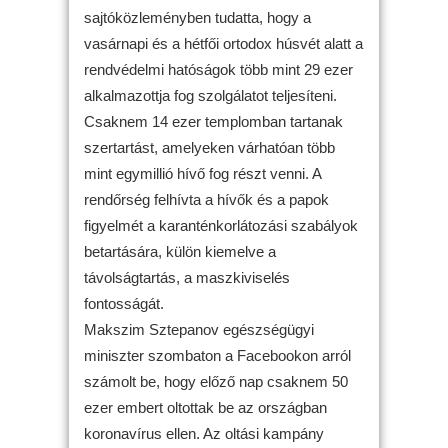
sajtóközleményben tudatta, hogy a
vasárnapi és a hétfői ortodox húsvét alatt a
rendvédelmi hatóságok több mint 29 ezer
alkalmazottja fog szolgálatot teljesíteni.
Csaknem 14 ezer templomban tartanak
szertartást, amelyeken várhatóan több
mint egymillió hívő fog részt venni. A
rendőrség felhívta a hívők és a papok
figyelmét a karanténkorlátozási szabályok
betartására, külön kiemelve a
távolságtartás, a maszkiviselés
fontosságát.
Makszim Sztepanov egészségügyi
miniszter szombaton a Facebookon arról
számolt be, hogy előző nap csaknem 50
ezer embert oltottak be az országban
koronavírus ellen. Az oltási kampány