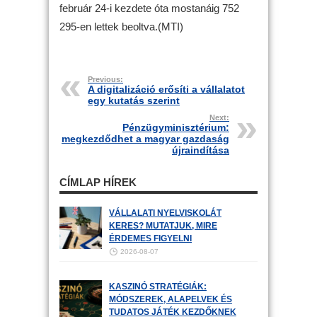
február 24-i kezdete óta mostanáig 752
295-en lettek beoltva.(MTI)
Previous:
A digitalizáció erősíti a vállalatot
egy kutatás szerint
Next:
Pénzügyminisztérium:
megkezdődhet a magyar gazdaság
újraindítása
CÍMLAP HÍREK
VÁLLALATI NYELVISKOLÁT
KERES? MUTATJUK, MIRE
ÉRDEMES FIGYELNI
2026-08-07
KASZINÓ STRATÉGIÁK:
MÓDSZEREK, ALAPELVEK ÉS
TUDATOS JÁTÉK KEZDŐKNEK