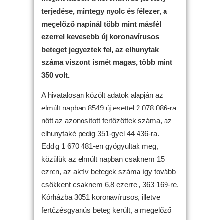
terjedése, mintegy nyolc és félezer, a
megelőző napinál több mint másfél
ezerrel kevesebb új koronavírusos
beteget jegyeztek fel, az elhunytak
száma viszont ismét magas, több mint
350 volt.
A hivatalosan közölt adatok alapján az
elmúlt napban 8549 új esettel 2 078 086-ra
nőtt az azonosított fertőzöttek száma, az
elhunytaké pedig 351-gyel 44 436-ra.
Eddig 1 670 481-en gyógyultak meg,
közülük az elmúlt napban csaknem 15
ezren, az aktív betegek száma így tovább
csökkent csaknem 6,8 ezerrel, 363 169-re.
Kórházba 3051 koronavírusos, illetve
fertőzésgyanús beteg került, a megelőző