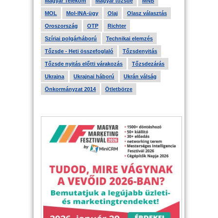
Magyar Telekom
Magyar tőzsde
MNB
MOL
Mol-INA-ügy
Olaj
Olasz választás
Oroszország
OTP
Richter
Szíriai polgárháború
Technikai elemzés
Tőzsde - Heti összefoglaló
Tőzsdenyitás
Tőzsde nyitás előtti várakozás
Tőzsdezárás
Ukrajna
Ukrajnai háború
Ukrán válság
Önkormányzat 2014
Ötletbörze