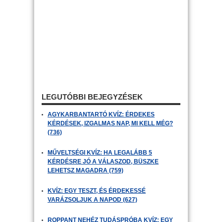
LEGUTÓBBI BEJEGYZÉSEK
AGYKARBANTARTÓ KVÍZ: ÉRDEKES
KÉRDÉSEK, IZGALMAS NAP, MI KELL MÉG?
(736)
MŰVELTSÉGI KVÍZ: HA LEGALÁBB 5
KÉRDÉSRE JÓ A VÁLASZOD, BÜSZKE
LEHETSZ MAGADRA (759)
KVÍZ: EGY TESZT, ÉS ÉRDEKESSÉ
VARÁZSOLJUK A NAPOD (627)
ROPPANT NEHÉZ TUDÁSPRÓBA KVÍZ: EGY