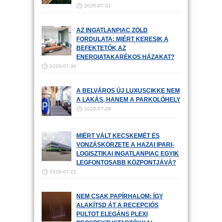
2026-07-31
AZ INGATLANPIAC ZÖLD
FORDULATA: MIÉRT KERESIK A
BEFEKTETŐK AZ
ENERGIATAKARÉKOS HÁZAKAT?
2026-07-30
A BELVÁROS ÚJ LUXUSCIKKE NEM
A LAKÁS, HANEM A PARKOLÓHELY
2026-07-29
MIÉRT VÁLT KECSKEMÉT ÉS
VONZÁSKÖRZETE A HAZAI IPARI-
LOGISZTIKAI INGATLANPIAC EGYIK
LEGFONTOSABB KÖZPONTJÁVÁ?
2026-07-21
NEM CSAK PAPÍRHALOM: ÍGY
ALAKÍTSD ÁT A RECEPCIÓS
PULTOT ELEGÁNS PLEXI