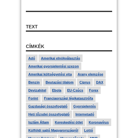
TEXT
CÍMKÉK
Adó
Amerikai elnökválasztás
Amerikai gyorsjelentési szezon
Amerikai költségvetési vita
Arany elemzése
Benzin
Beutazási tilalom
Ciprus
DAX
Devizahitel
Ebola
EU-Csúcs
Forex
Forint
Franciaországi légikatasztrófa
Gazdasági összefoglaló
Gyorsjelentés
Heti tőzsdei összefoglaló
Internetadó
Iszlám Állam
Kereskedési ötlet
Koronavírus
Külföldi sajtó Magyarországról
Lottó