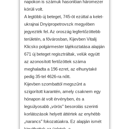
napokon is számuk hasonlóan háromezer
körüli volt.
A legtöbb új beteget, 745-öt ezúttal a kelet-
ukrajnai Dnyipropetrovszk megyében
jegyezték fel. Az oroszág legfertőzöttebb
területén, a fővárosban, Kijevben Vitalij
Klicsko polgármester tájékoztatása alapján
671 új beteget regisztráltak, velük együtt
az azonosított fertőzöttek száma
meghaladta a 196 ezret, az elhunytaké
pedig 35-tel 4626-ra nőtt.
Kijevben szombattól megszűnt a
szigorított karantén, amely csaknem egy
hónapon át volt érvényben, és a
legsúlyosabb „vörös” besorolás szerinti
korlátozások helyett áttértek az enyhébb
„narancs” fokozatúakra. Ez alapján ismét
kinyithattak az üzletek, a