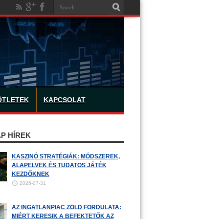
ÖTLETEK
KAPCSOLAT
P HÍREK
KASZINÓ STRATÉGIÁK: MÓDSZEREK,
ALAPELVEK ÉS TUDATOS JÁTÉK
KEZDŐKNEK
2026-07-31
AZ INGATLANPIAC ZÖLD FORDULATA:
MIÉRT KERESIK A BEFEKTETŐK AZ