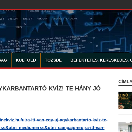
SÁG
KÜLFÖLD
TŐZSDE
BEFEKTETÉS, KERESKEDÉS, 
CÍMLA
GYKARBANTARTÓ KVÍZ! TE HÁNY JÓ
linekviz.hu/ujra-itt-van-egy-uj-agykarbantarto-kviz-te-
=rss&utm_medium=rss&utm_campaign=ujra-itt-van-