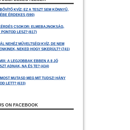
BŐVÍTŐ KVÍZ: EZ A TESZT SEM KÖNNYŰ,
ÉBE ÉRDEKES (590)
KÉRDÉS CSOKOR: ELMEBAJNOKSÁG,
 PONTOD LESZ? (617)
ÁL NEHÉZ MŰVELTSÉGI KVÍZ, DE NEM
ENKINEK, NEKED HOGY SIKERÜLT? (741)
MIX: A LEGJOBBAK EBBEN A 8 JÓ
ZT ADNAK, NA ÉS TE? (434)
: MOST MUTASD MEG MIT TUDSZ! HÁNY
D LETT? (633)
 US ON FACEBOOK