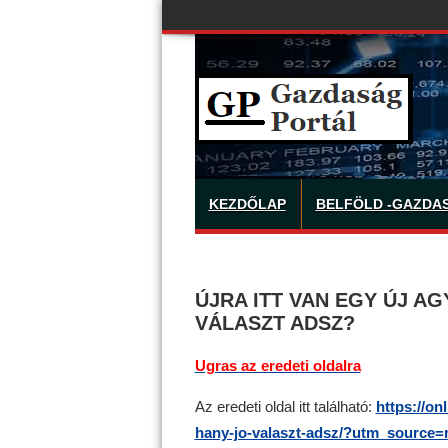
KEZDŐLAP
BELFÖLD -GAZDA
ÚJRA ITT VAN EGY ÚJ A
VÁLASZT ADSZ?
Ugras az eredeti oldalra
Az eredeti oldal itt található:
https://on
hany-jo-valaszt-adsz/?utm_source