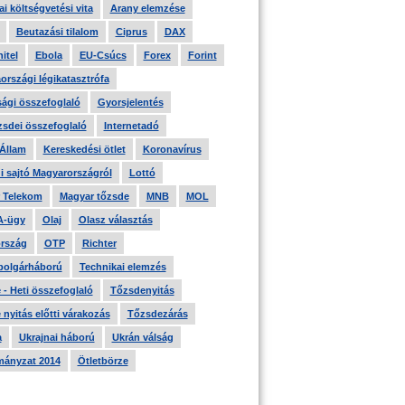
i költségvetési vita
Arany elemzése
Beutazási tilalom
Ciprus
DAX
itel
Ebola
EU-Csúcs
Forex
Forint
országi légikatasztrófa
ági összefoglaló
Gyorsjelentés
zsdei összefoglaló
Internetadó
 Állam
Kereskedési ötlet
Koronavírus
i sajtó Magyarországról
Lottó
 Telekom
Magyar tőzsde
MNB
MOL
A-ügy
Olaj
Olasz választás
rszág
OTP
Richter
 polgárháború
Technikai elemzés
- Heti összefoglaló
Tőzsdenyitás
nyitás előtti várakozás
Tőzsdezárás
a
Ukrajnai háború
Ukrán válság
ányzat 2014
Ötletbörze