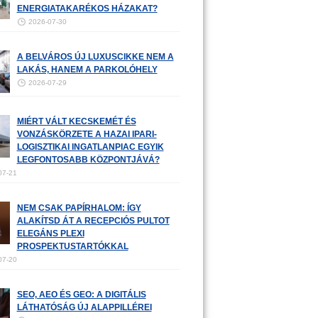
ENERGIATAKARÉKOS HÁZAKAT?
2026-07-30
A BELVÁROS ÚJ LUXUSCIKKE NEM A
LAKÁS, HANEM A PARKOLÓHELY
2026-07-29
MIÉRT VÁLT KECSKEMÉT ÉS
VONZÁSKÖRZETE A HAZAI IPARI-
LOGISZTIKAI INGATLANPIAC EGYIK
LEGFONTOSABB KÖZPONTJÁVÁ?
07-21
NEM CSAK PAPÍRHALOM: ÍGY
ALAKÍTSD ÁT A RECEPCIÓS PULTOT
ELEGÁNS PLEXI
PROSPEKTUSTARTÓKKAL
07-20
SEO, AEO ÉS GEO: A DIGITÁLIS
LÁTHATÓSÁG ÚJ ALAPPILLÉREI