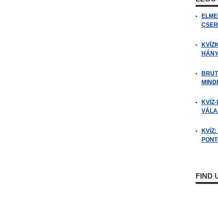
ELME
CSER
KVÍZ
HÁNY
BRUT
MIND
KVÍZ-
VÁLAS
KVÍZ
PONTO
FIND