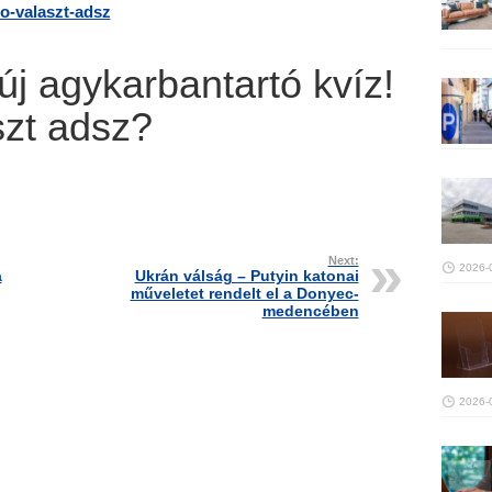
jo-valaszt-adsz
 új agykarbantartó kvíz!
szt adsz?
Next:
2026-
a
Ukrán válság – Putyin katonai
műveletet rendelt el a Donyec-
medencében
2026-