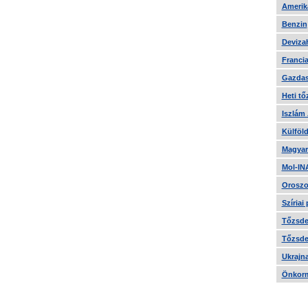
Amerika
Benzin
Devizah
Francia
Gazdas
Heti tő
Iszlám
Külföld
Magyar
Mol-IN
Oroszo
Szíriai
Tőzsde 
Tőzsde 
Ukrajn
Önkorm