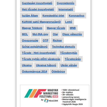
Gazdasági összefoglaló
Gyorsjelentés
Heti tőzsdei összefoglaló
Internetadó
Iszlám Állam
Kereskedési ötlet
Koronavírus
Külföldi sajtó Magyarországról
Lottó
Magyar Telekom
Magyar tőzsde
MNB
MOL
Mol-INA-ügy
Olaj
Olasz választás
Oroszország
OTP
Richter
Szíriai polgárháború
Technikai elemzés
Tőzsde - Heti összefoglaló
Tőzsdenyitás
Tőzsde nyitás előtti várakozás
Tőzsdezárás
Ukrajna
Ukrajnai háború
Ukrán válság
Önkormányzat 2014
Ötletbörze