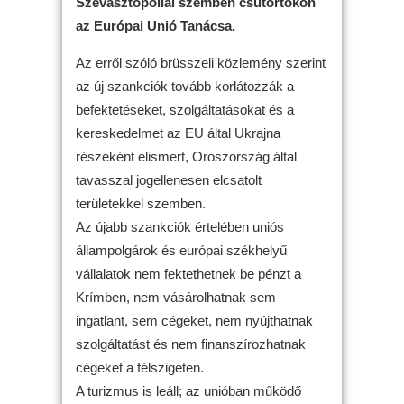
Szevasztopollal szemben csütörtökön
az Európai Unió Tanácsa.
Az erről szóló brüsszeli közlemény szerint
az új szankciók tovább korlátozzák a
befektetéseket, szolgáltatásokat és a
kereskedelmet az EU által Ukrajna
részeként elismert, Oroszország által
tavasszal jogellenesen elcsatolt
területekkel szemben.
Az újabb szankciók értelében uniós
állampolgárok és európai székhelyű
vállalatok nem fektethetnek be pénzt a
Krímben, nem vásárolhatnak sem
ingatlant, sem cégeket, nem nyújthatnak
szolgáltatást és nem finanszírozhatnak
cégeket a félszigeten.
A turizmus is leáll; az unióban működő