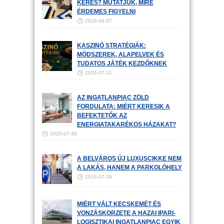
KERES? MUTATJUK, MIRE
ÉRDEMES FIGYELNI
2026-08-07
KASZINÓ STRATÉGIÁK:
MÓDSZEREK, ALAPELVEK ÉS
TUDATOS JÁTÉK KEZDŐKNEK
2026-07-31
AZ INGATLANPIAC ZÖLD
FORDULATA: MIÉRT KERESIK A
BEFEKTETŐK AZ
ENERGIATAKARÉKOS HÁZAKAT?
2026-07-30
A BELVÁROS ÚJ LUXUSCIKKE NEM
A LAKÁS, HANEM A PARKOLÓHELY
2026-07-29
MIÉRT VÁLT KECSKEMÉT ÉS
VONZÁSKÖRZETE A HAZAI IPARI-
LOGISZTIKAI INGATLANPIAC EGYIK