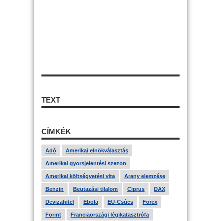
TEXT
CÍMKÉK
Adó
Amerikai elnökválasztás
Amerikai gyorsjelentési szezon
Amerikai költségvetési vita
Arany elemzése
Benzin
Beutazási tilalom
Ciprus
DAX
Devizahitel
Ebola
EU-Csúcs
Forex
Forint
Franciaországi légikatasztrófa