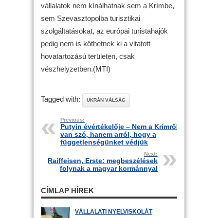
vállalatok nem kínálhatnak sem a Krímbe,
sem Szevasztopolba turisztikai
szolgáltatásokat, az európai turistahajók
pedig nem is köthetnek ki a vitatott
hovatartozású területen, csak
vészhelyzetben.(MTI)
Tagged with:
UKRÁN VÁLSÁG
Previous:
Putyin évértékelője – Nem a Krímről
van szó, hanem arról, hogy a
függetlenségünket védjük
Next:
Raiffeisen, Erste: megbeszélések
folynak a magyar kormánnyal
CÍMLAP HÍREK
VÁLLALATI NYELVISKOLÁT