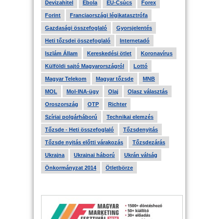
Devizahitel
Ebola
EU-Csúcs
Forex
Forint
Franciaországi légikatasztrófa
Gazdasági összefoglaló
Gyorsjelentés
Heti tőzsdei összefoglaló
Internetadó
Iszlám Állam
Kereskedési ötlet
Koronavírus
Külföldi sajtó Magyarországról
Lottó
Magyar Telekom
Magyar tőzsde
MNB
MOL
Mol-INA-ügy
Olaj
Olasz választás
Oroszország
OTP
Richter
Szíriai polgárháború
Technikai elemzés
Tőzsde - Heti összefoglaló
Tőzsdenyitás
Tőzsde nyitás előtti várakozás
Tőzsdezárás
Ukrajna
Ukrajnai háború
Ukrán válság
Önkormányzat 2014
Ötletbörze