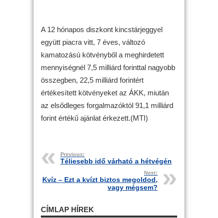
A 12 hónapos diszkont kincstárjeggyel
együtt piacra vitt, 7 éves, változó
kamatozású kötvényből a meghirdetett
mennyiségnél 7,5 milliárd forinttal nagyobb
összegben, 22,5 milliárd forintért
értékesített kötvényeket az ÁKK, miután
az elsődleges forgalmazóktól 91,1 milliárd
forint értékű ajánlat érkezett.(MTI)
Previous:
Téliesebb idő várható a hétvégén
Next:
Kvíz – Ezt a kvízt biztos megoldod,
vagy mégsem?
CÍMLAP HÍREK