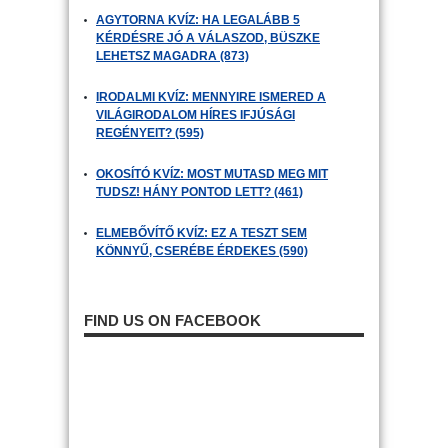
AGYTORNA KVÍZ: HA LEGALÁBB 5
KÉRDÉSRE JÓ A VÁLASZOD, BÜSZKE
LEHETSZ MAGADRA (873)
IRODALMI KVÍZ: MENNYIRE ISMERED A
VILÁGIRODALOM HÍRES IFJÚSÁGI
REGÉNYEIT? (595)
OKOSÍTÓ KVÍZ: MOST MUTASD MEG MIT
TUDSZ! HÁNY PONTOD LETT? (461)
ELMEBŐVÍTŐ KVÍZ: EZ A TESZT SEM
KÖNNYŰ, CSERÉBE ÉRDEKES (590)
FIND US ON FACEBOOK