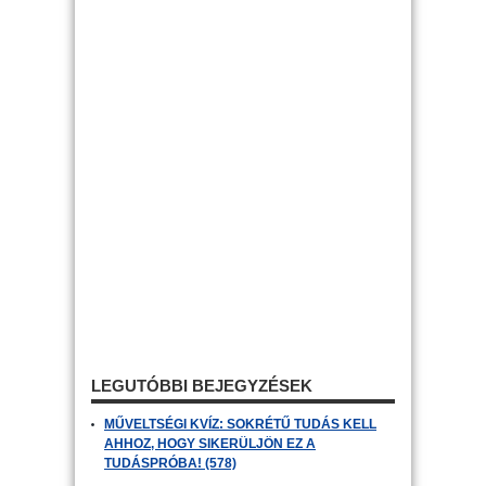
LEGUTÓBBI BEJEGYZÉSEK
MŰVELTSÉGI KVÍZ: SOKRÉTŰ TUDÁS KELL
AHHOZ, HOGY SIKERÜLJÖN EZ A
TUDÁSPRÓBA! (578)