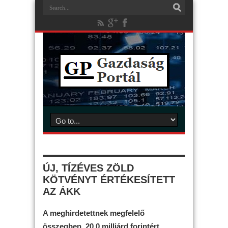
ÚJ, TÍZÉVES ZÖLD
KÖTVÉNYT ÉRTÉKESÍTETT
AZ ÁKK
A meghirdetettnek megfelelő
összegben, 20,0 milliárd forintért