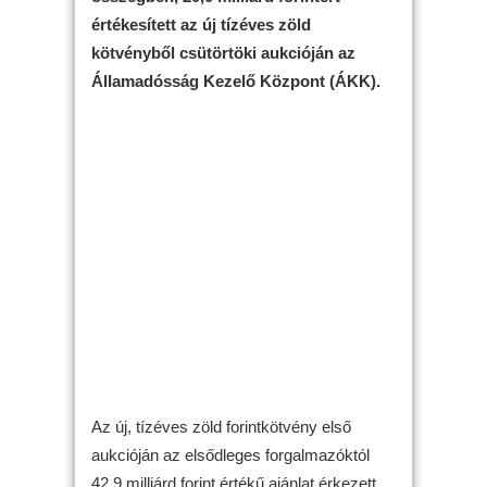
értékesített az új tízéves zöld
kötvényből csütörtöki aukcióján az
Államadósság Kezelő Központ (ÁKK).
Az új, tízéves zöld forintkötvény első
aukcióján az elsődleges forgalmazóktól
42,9 milliárd forint értékű ajánlat érkezett.