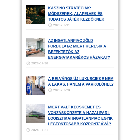
KASZINÓ STRATÉGIÁK:
MÓDSZEREK, ALAPELVEK ÉS
TUDATOS JÁTÉK KEZDŐKNEK
2026-07-31
AZ INGATLANPIAC ZÖLD
FORDULATA: MIÉRT KERESIK A
BEFEKTETŐK AZ
ENERGIATAKARÉKOS HÁZAKAT?
2026-07-30
A BELVÁROS ÚJ LUXUSCIKKE NEM
A LAKÁS, HANEM A PARKOLÓHELY
2026-07-29
MIÉRT VÁLT KECSKEMÉT ÉS
VONZÁSKÖRZETE A HAZAI IPARI-
LOGISZTIKAI INGATLANPIAC EGYIK
LEGFONTOSABB KÖZPONTJÁVÁ?
2026-07-21