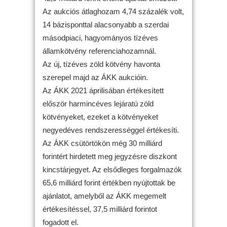
Az aukciós átlaghozam 4,74 százalék volt,
14 bázisponttal alacsonyabb a szerdai
másodpiaci, hagyományos tízéves
államkötvény referenciahozamnál.
Az új, tízéves zöld kötvény havonta
szerepel majd az ÁKK aukcióin.
Az ÁKK 2021 áprilisában értékesített
először harmincéves lejáratú zöld
kötvényeket, ezeket a kötvényeket
negyedéves rendszerességgel értékesíti.
Az ÁKK csütörtökön még 30 milliárd
forintért hirdetett meg jegyzésre diszkont
kincstárjegyet. Az elsődleges forgalmazók
65,6 milliárd forint értékben nyújtottak be
ajánlatot, amelyből az ÁKK megemelt
értékesítéssel, 37,5 milliárd forintot
fogadott el.