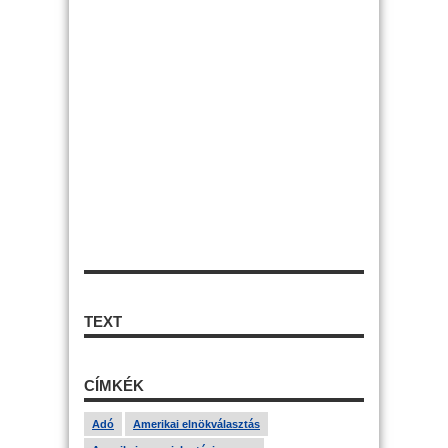
TEXT
CÍMKÉK
Adó
Amerikai elnökválasztás