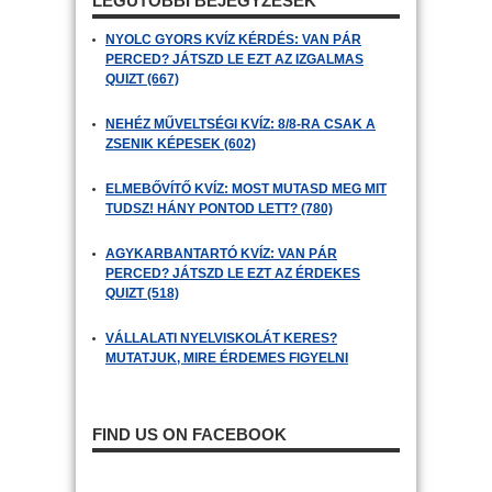
LEGUTÓBBI BEJEGYZÉSEK
NYOLC GYORS KVÍZ KÉRDÉS: VAN PÁR
PERCED? JÁTSZD LE EZT AZ IZGALMAS
QUIZT (667)
NEHÉZ MŰVELTSÉGI KVÍZ: 8/8-RA CSAK A
ZSENIK KÉPESEK (602)
ELMEBŐVÍTŐ KVÍZ: MOST MUTASD MEG MIT
TUDSZ! HÁNY PONTOD LETT? (780)
AGYKARBANTARTÓ KVÍZ: VAN PÁR
PERCED? JÁTSZD LE EZT AZ ÉRDEKES
QUIZT (518)
VÁLLALATI NYELVISKOLÁT KERES?
MUTATJUK, MIRE ÉRDEMES FIGYELNI
FIND US ON FACEBOOK