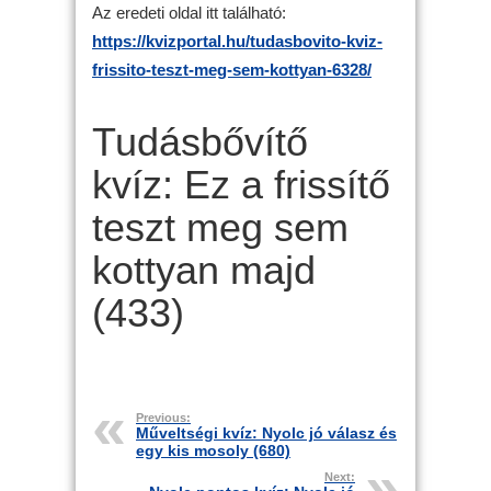
Az eredeti oldal itt található:
https://kvizportal.hu/tudasbovito-kviz-
frissito-teszt-meg-sem-kottyan-6328/
Tudásbővítő
kvíz: Ez a frissítő
teszt meg sem
kottyan majd
(433)
Previous:
Műveltségi kvíz: Nyolc jó válasz és
egy kis mosoly (680)
Next: