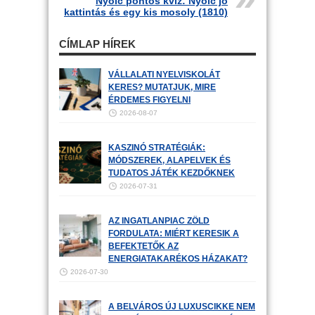
Nyolc pontos kvíz: Nyolc jó
kattintás és egy kis mosoly (1810)
CÍMLAP HÍREK
VÁLLALATI NYELVISKOLÁT
KERES? MUTATJUK, MIRE
ÉRDEMES FIGYELNI
2026-08-07
KASZINÓ STRATÉGIÁK:
MÓDSZEREK, ALAPELVEK ÉS
TUDATOS JÁTÉK KEZDŐKNEK
2026-07-31
AZ INGATLANPIAC ZÖLD
FORDULATA: MIÉRT KERESIK A
BEFEKTETŐK AZ
ENERGIATAKARÉKOS HÁZAKAT?
2026-07-30
A BELVÁROS ÚJ LUXUSCIKKE NEM