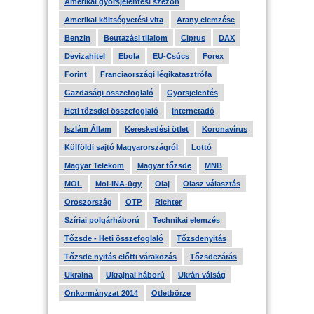
Amerikai gyorsjelentési szezon
Amerikai költségvetési vita
Arany elemzése
Benzin
Beutazási tilalom
Ciprus
DAX
Devizahitel
Ebola
EU-Csúcs
Forex
Forint
Franciaországi légikatasztrófa
Gazdasági összefoglaló
Gyorsjelentés
Heti tőzsdei összefoglaló
Internetadó
Iszlám Állam
Kereskedési ötlet
Koronavírus
Külföldi sajtó Magyarországról
Lottó
Magyar Telekom
Magyar tőzsde
MNB
MOL
Mol-INA-ügy
Olaj
Olasz választás
Oroszország
OTP
Richter
Szíriai polgárháború
Technikai elemzés
Tőzsde - Heti összefoglaló
Tőzsdenyitás
Tőzsde nyitás előtti várakozás
Tőzsdezárás
Ukrajna
Ukrajnai háború
Ukrán válság
Önkormányzat 2014
Ötletbörze