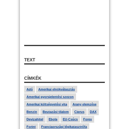
TEXT
CÍMKÉK
Adó
Amerikai elnökválasztás
Amerikai gyorsjelentési szezon
Amerikai költségvetési vita
Arany elemzése
Benzin
Beutazási tilalom
Ciprus
DAX
Devizahitel
Ebola
EU-Csúcs
Forex
Forint
Franciaországi légikatasztrófa