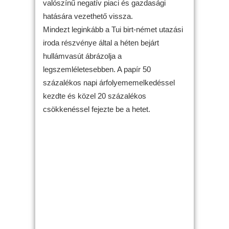
valószínű negatív piaci és gazdasági
hatására vezethető vissza.
Mindezt leginkább a Tui birt-német utazási
iroda részvénye által a héten bejárt
hullámvasút ábrázolja a
legszemléletesebben. A papír 50
százalékos napi árfolyememelkedéssel
kezdte és közel 20 százalékos
csökkenéssel fejezte be a hetet.