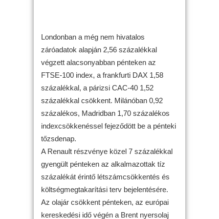
Londonban a még nem hivatalos
záróadatok alapján 2,56 százalékkal
végzett alacsonyabban pénteken az
FTSE-100 index, a frankfurti DAX 1,58
százalékkal, a párizsi CAC-40 1,52
százalékkal csökkent. Milánóban 0,92
százalékos, Madridban 1,70 százalékos
indexcsökkenéssel fejeződött be a pénteki
tőzsdenap.
A Renault részvénye közel 7 százalékkal
gyengült pénteken az alkalmazottak tíz
százalékát érintő létszámcsökkentés és
költségmegtakarítási terv bejelentésére.
Az olajár csökkent pénteken, az európai
kereskedési idő végén a Brent nyersolaj