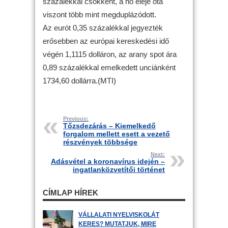
százalékkal csökkent, a hó eleje óta
viszont több mint megduplázódott.
Az eurót 0,35 százalékkal jegyezték
erősebben az európai kereskedési idő
végén 1,1115 dolláron, az arany spot ára
0,89 százalékkal emelkedett unciánként
1734,60 dollárra.(MTI)
Previous:
Tőzsdezárás – Kiemelkedő
forgalom mellett esett a vezető
részvények többsége
Next:
Adásvétel a koronavírus idején –
ingatlanközvetítői történet
CÍMLAP HÍREK
VÁLLALATI NYELVISKOLÁT
KERES? MUTATJUK, MIRE