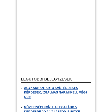
LEGUTÓBBI BEJEGYZÉSEK
AGYKARBANTARTÓ KVÍZ: ÉRDEKES
KÉRDÉSEK, IZGALMAS NAP, MI KELL MÉG?
(736)
MŰVELTSÉGI KVÍZ: HA LEGALÁBB 5
KÉRDÉSRE JÓ A VÁLASZOD, BÜSZKE