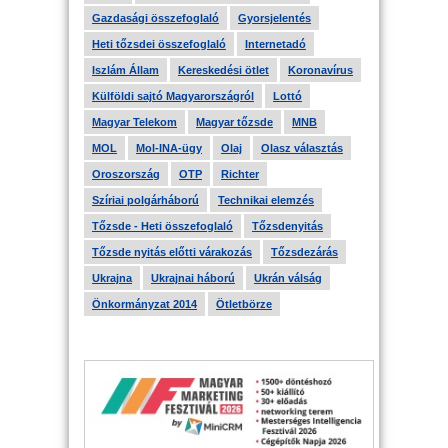
Gazdasági összefoglaló
Gyorsjelentés
Heti tőzsdei összefoglaló
Internetadó
Iszlám Állam
Kereskedési ötlet
Koronavírus
Külföldi sajtó Magyarországról
Lottó
Magyar Telekom
Magyar tőzsde
MNB
MOL
Mol-INA-ügy
Olaj
Olasz választás
Oroszország
OTP
Richter
Szíriai polgárháború
Technikai elemzés
Tőzsde - Heti összefoglaló
Tőzsdenyitás
Tőzsde nyitás előtti várakozás
Tőzsdezárás
Ukrajna
Ukrajnai háború
Ukrán válság
Önkormányzat 2014
Ötletbörze