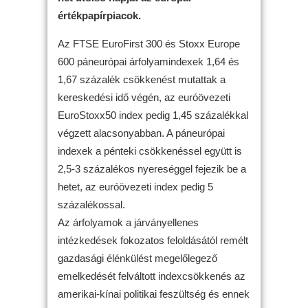
értékpapírpiacok.
Az FTSE EuroFirst 300 és Stoxx Europe
600 páneurópai árfolyamindexek 1,64 és
1,67 százalék csökkenést mutattak a
kereskedési idő végén, az euróövezeti
EuroStoxx50 index pedig 1,45 százalékkal
végzett alacsonyabban. A páneurópai
indexek a pénteki csökkenéssel együtt is
2,5-3 százalékos nyereséggel fejezik be a
hetet, az euróövezeti index pedig 5
százalékossal.
Az árfolyamok a járványellenes
intézkedések fokozatos feloldásától remélt
gazdasági élénkülést megelőlegező
emelkedését felváltott indexcsökkenés az
amerikai-kínai politikai feszültség és ennek