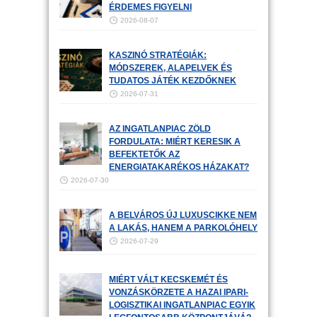
ÉRDEMES FIGYELNI
2026-08-07
KASZINÓ STRATÉGIÁK:
MÓDSZEREK, ALAPELVEK ÉS
TUDATOS JÁTÉK KEZDŐKNEK
2026-07-31
AZ INGATLANPIAC ZÖLD
FORDULATA: MIÉRT KERESIK A
BEFEKTETŐK AZ
ENERGIATAKARÉKOS HÁZAKAT?
2026-07-30
A BELVÁROS ÚJ LUXUSCIKKE NEM
A LAKÁS, HANEM A PARKOLÓHELY
2026-07-29
MIÉRT VÁLT KECSKEMÉT ÉS
VONZÁSKÖRZETE A HAZAI IPARI-
LOGISZTIKAI INGATLANPIAC EGYIK