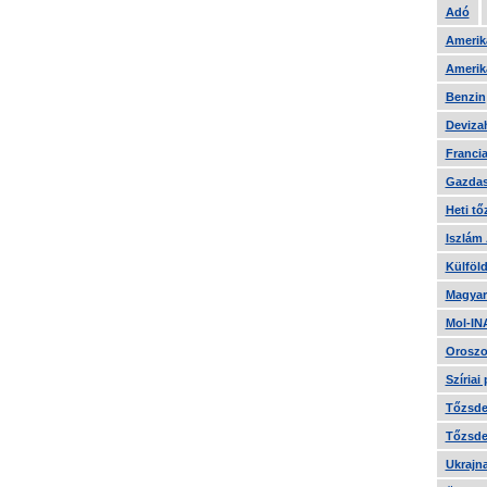
Adó
Amerika
Amerika
Benzin
Devizah
Francia
Gazdas
Heti tő
Iszlám
Külföld
Magyar
Mol-IN
Oroszo
Szíriai
Tőzsde 
Tőzsde 
Ukrajn