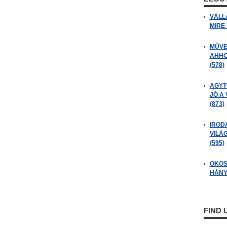
VÁLL
MIRE
MŰVE
AHHO
(578)
AGYT
JÓ A
(873)
IROD
VILÁ
(595)
OKOS
HÁNY
FIND