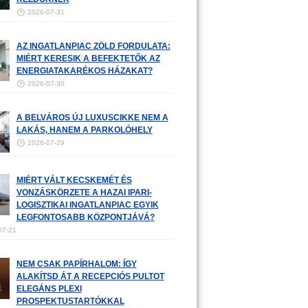
2026-07-31
AZ INGATLANPIAC ZÖLD FORDULATA:
MIÉRT KERESIK A BEFEKTETŐK AZ
ENERGIATAKARÉKOS HÁZAKAT?
2026-07-30
A BELVÁROS ÚJ LUXUSCIKKE NEM A
LAKÁS, HANEM A PARKOLÓHELY
2026-07-29
MIÉRT VÁLT KECSKEMÉT ÉS
VONZÁSKÖRZETE A HAZAI IPARI-
LOGISZTIKAI INGATLANPIAC EGYIK
LEGFONTOSABB KÖZPONTJÁVÁ?
07-21
NEM CSAK PAPÍRHALOM: ÍGY
ALAKÍTSD ÁT A RECEPCIÓS PULTOT
ELEGÁNS PLEXI
PROSPEKTUSTARTÓKKAL