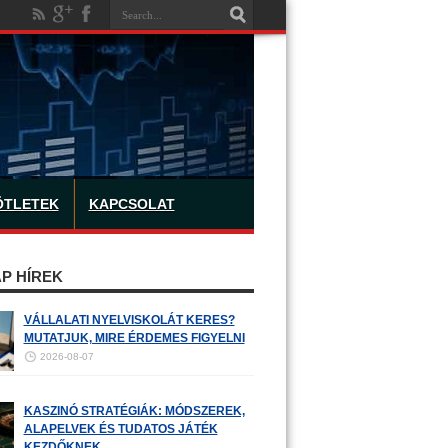
ÖTLETEK
KAPCSOLAT
P HÍREK
VÁLLALATI NYELVISKOLÁT KERES?
MUTATJUK, MIRE ÉRDEMES FIGYELNI
2026-08-07
KASZINÓ STRATÉGIÁK: MÓDSZEREK,
ALAPELVEK ÉS TUDATOS JÁTÉK
KEZDŐKNEK