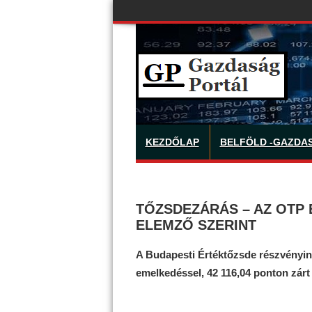
KEZDŐLAP
BELFÖLD -GAZDA
TŐZSDEZÁRÁS – AZ OTP 
ELEMZŐ SZERINT
A Budapesti Értéktőzsde részvényin
emelkedéssel, 42 116,04 ponton zárt