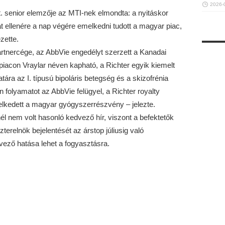
2026-
rt. senior elemzője az MTI-nek elmondta: a nyitáskor
 ellenére a nap végére emelkedni tudott a magyar piac,
zette.
artnercége, az AbbVie engedélyt szerzett a Kanadai
iacon Vraylar néven kapható, a Richter egyik kiemelt
ára az I. típusú bipoláris betegség és a skizofrénia
 folyamatot az AbbVie felügyel, a Richter royalty
melkedett a magyar gyógyszerrészvény – jelezte.
l nem volt hasonló kedvező hír, viszont a befektetők
zterelnök bejelentését az árstop júliusig való
ező hatása lehet a fogyasztásra.