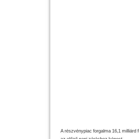
A részvénypiac forgalma 16,1 milliárd f
az előző napi záráshoz képest.