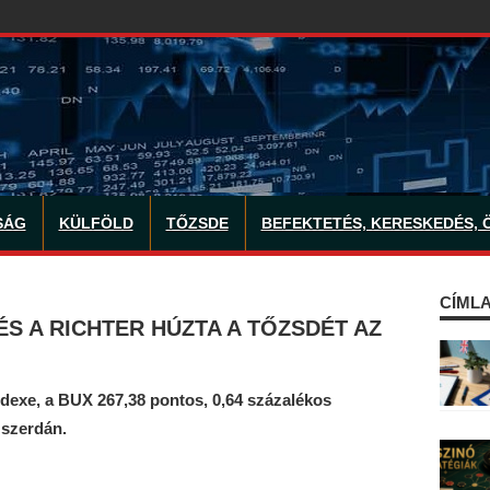
SÁG
KÜLFÖLD
TŐZSDE
BEFEKTETÉS, KERESKEDÉS, 
CÍMLA
ÉS A RICHTER HÚZTA A TŐZSDÉT AZ
dexe, a BUX 267,38 pontos, 0,64 százalékos
 szerdán.