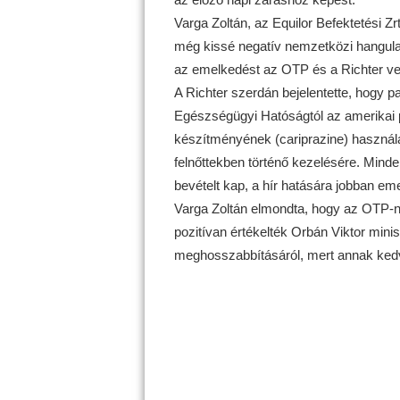
Varga Zoltán, az Equilor Befektetési Z
még kissé negatív nemzetközi hangulat
az emelkedést az OTP és a Richter ve
A Richter szerdán bejelentette, hogy p
Egészségügyi Hatóságtól az amerikai p
készítményének (cariprazine) használat
felnőttekben történő kezelésére. Minden
bevételt kap, a hír hatására jobban e
Varga Zoltán elmondta, hogy az OTP-né
pozitívan értékelték Orbán Viktor minis
meghosszabbításáról, mert annak kedv