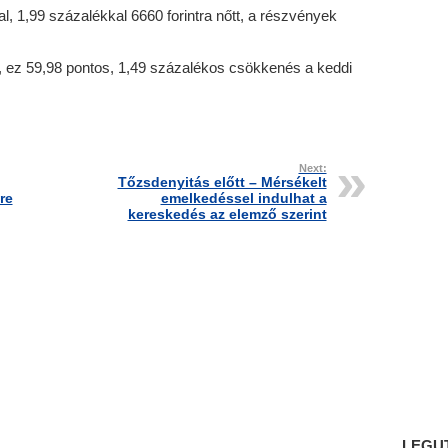
al, 1,99 százalékkal 6660 forintra nőtt, a részvények
 ez 59,98 pontos, 1,49 százalékos csökkenés a keddi
Next:
Tőzsdenyitás előtt – Mérsékelt
re
emelkedéssel indulhat a
kereskedés az elemző szerint
LEGU