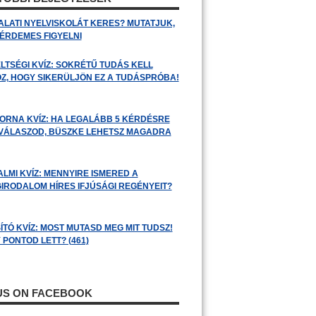
ALATI NYELVISKOLÁT KERES? MUTATJUK,
 ÉRDEMES FIGYELNI
LTSÉGI KVÍZ: SOKRÉTŰ TUDÁS KELL
Z, HOGY SIKERÜLJÖN EZ A TUDÁSPRÓBA!
ORNA KVÍZ: HA LEGALÁBB 5 KÉRDÉSRE
 VÁLASZOD, BÜSZKE LEHETSZ MAGADRA
ALMI KVÍZ: MENNYIRE ISMERED A
GIRODALOM HÍRES IFJÚSÁGI REGÉNYEIT?
ÍTÓ KVÍZ: MOST MUTASD MEG MIT TUDSZ!
 PONTOD LETT? (461)
 US ON FACEBOOK