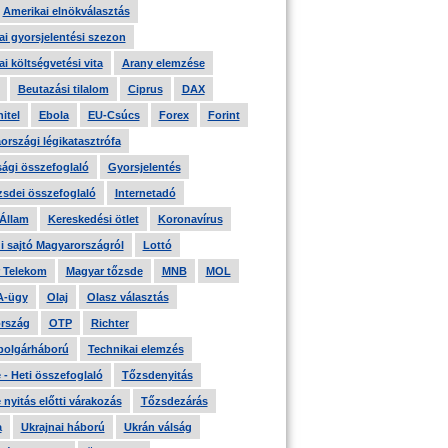
Amerikai elnökválasztás
i gyorsjelentési szezon
i költségvetési vita
Arany elemzése
Beutazási tilalom
Ciprus
DAX
itel
Ebola
EU-Csúcs
Forex
Forint
országi légikatasztrófa
ági összefoglaló
Gyorsjelentés
zsdei összefoglaló
Internetadó
 Állam
Kereskedési ötlet
Koronavírus
i sajtó Magyarországról
Lottó
 Telekom
Magyar tőzsde
MNB
MOL
A-ügy
Olaj
Olasz választás
rszág
OTP
Richter
 polgárháború
Technikai elemzés
- Heti összefoglaló
Tőzsdenyitás
nyitás előtti várakozás
Tőzsdezárás
a
Ukrajnai háború
Ukrán válság