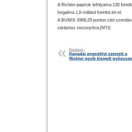
A Richter-papírok árfolyama 130 forintt
forgalma 1,8 milliárd forintot ért el.
A BUMIX 3968,29 ponton zárt szerdán,
záráshoz viszonyítva.(MTI)
Previous:
Kanadai engedélyt szerzett a
Richter egyik kiemelt gyógysze