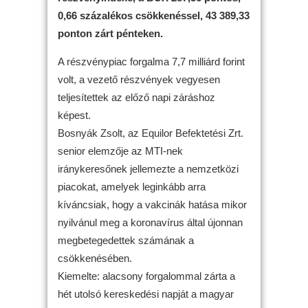
0,66 százalékos csökkenéssel, 43 389,33
ponton zárt pénteken.
A részvénypiac forgalma 7,7 milliárd forint
volt, a vezető részvények vegyesen
teljesítettek az előző napi záráshoz
képest.
Bosnyák Zsolt, az Equilor Befektetési Zrt.
senior elemzője az MTI-nek
iránykeresőnek jellemezte a nemzetközi
piacokat, amelyek leginkább arra
kíváncsiak, hogy a vakcinák hatása mikor
nyilvánul meg a koronavírus által újonnan
megbetegedettek számának a
csökkenésében.
Kiemelte: alacsony forgalommal zárta a
hét utolsó kereskedési napját a magyar