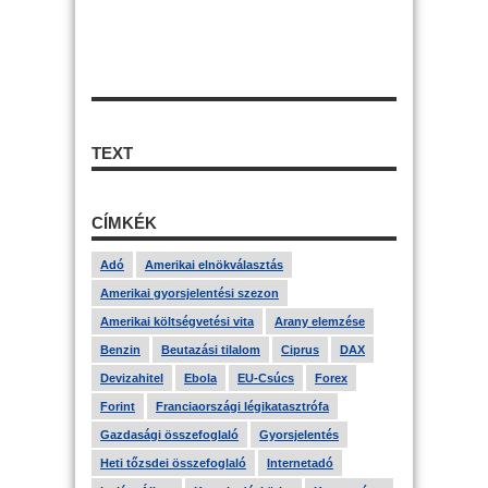
TEXT
CÍMKÉK
Adó
Amerikai elnökválasztás
Amerikai gyorsjelentési szezon
Amerikai költségvetési vita
Arany elemzése
Benzin
Beutazási tilalom
Ciprus
DAX
Devizahitel
Ebola
EU-Csúcs
Forex
Forint
Franciaországi légikatasztrófa
Gazdasági összefoglaló
Gyorsjelentés
Heti tőzsdei összefoglaló
Internetadó