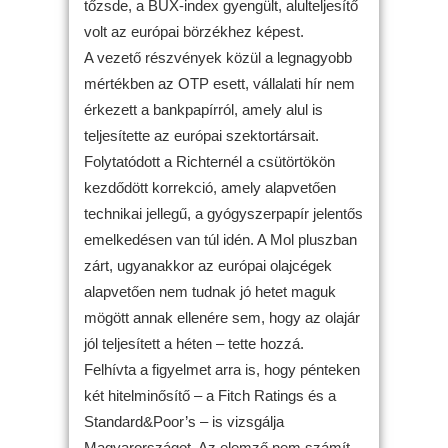
tőzsde, a BUX-index gyengült, alulteljesítő
volt az európai börzékhez képest.
A vezető részvények közül a legnagyobb
mértékben az OTP esett, vállalati hír nem
érkezett a bankpapírról, amely alul is
teljesítette az európai szektortársait.
Folytatódott a Richternél a csütörtökön
kezdődött korrekció, amely alapvetően
technikai jellegű, a gyógyszerpapír jelentős
emelkedésen van túl idén. A Mol pluszban
zárt, ugyanakkor az európai olajcégek
alapvetően nem tudnak jó hetet maguk
mögött annak ellenére sem, hogy az olajár
jól teljesített a héten – tette hozzá.
Felhívta a figyelmet arra is, hogy pénteken
két hitelminősítő – a Fitch Ratings és a
Standard&Poor’s – is vizsgálja
Magyarországot. Az elemző nem számít