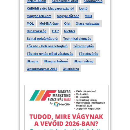
Iszlám Állam
Kereskedési ötlet
Koronavírus
Külföldi sajtó Magyarországról
Lottó
Magyar Telekom
Magyar tőzsde
MNB
MOL
Mol-INA-ügy
Olaj
Olasz választás
Oroszország
OTP
Richter
Szíriai polgárháború
Technikai elemzés
Tőzsde - Heti összefoglaló
Tőzsdenyitás
Tőzsde nyitás előtti várakozás
Tőzsdezárás
Ukrajna
Ukrajnai háború
Ukrán válság
Önkormányzat 2014
Ötletbörze