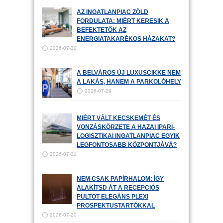
AZ INGATLANPIAC ZÖLD
FORDULATA: MIÉRT KERESIK A
BEFEKTETŐK AZ
ENERGIATAKARÉKOS HÁZAKAT?
2026-07-30
A BELVÁROS ÚJ LUXUSCIKKE NEM
A LAKÁS, HANEM A PARKOLÓHELY
2026-07-29
MIÉRT VÁLT KECSKEMÉT ÉS
VONZÁSKÖRZETE A HAZAI IPARI-
LOGISZTIKAI INGATLANPIAC EGYIK
LEGFONTOSABB KÖZPONTJÁVÁ?
2026-07-21
NEM CSAK PAPÍRHALOM: ÍGY
ALAKÍTSD ÁT A RECEPCIÓS
PULTOT ELEGÁNS PLEXI
PROSPEKTUSTARTÓKKAL
2026-07-20