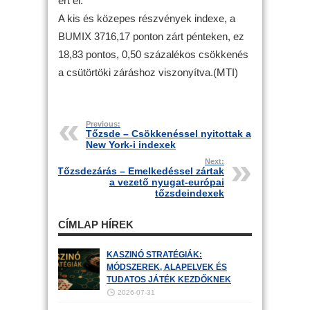
ért el.
A kis és közepes részvények indexe, a
BUMIX 3716,17 ponton zárt pénteken, ez
18,83 pontos, 0,50 százalékos csökkenés
a csütörtöki záráshoz viszonyítva.(MTI)
Previous:
Tőzsde – Csökkenéssel nyitottak a
New York-i indexek
Next:
Tőzsdezárás – Emelkedéssel zártak
a vezető nyugat-európai
tőzsdeindexek
CÍMLAP HÍREK
KASZINÓ STRATÉGIÁK:
MÓDSZEREK, ALAPELVEK ÉS
TUDATOS JÁTÉK KEZDŐKNEK
2026-07-31