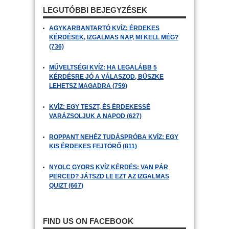
LEGUTÓBBI BEJEGYZÉSEK
AGYKARBANTARTÓ KVÍZ: ÉRDEKES
KÉRDÉSEK, IZGALMAS NAP, MI KELL MÉG?
(736)
MŰVELTSÉGI KVÍZ: HA LEGALÁBB 5
KÉRDÉSRE JÓ A VÁLASZOD, BÜSZKE
LEHETSZ MAGADRA (759)
KVÍZ: EGY TESZT, ÉS ÉRDEKESSÉ
VARÁZSOLJUK A NAPOD (627)
ROPPANT NEHÉZ TUDÁSPRÓBA KVÍZ: EGY
KIS ÉRDEKES FEJTÖRŐ (811)
NYOLC GYORS KVÍZ KÉRDÉS: VAN PÁR
PERCED? JÁTSZD LE EZT AZ IZGALMAS
QUIZT (667)
FIND US ON FACEBOOK