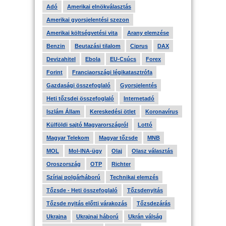
Adó
Amerikai elnökválasztás
Amerikai gyorsjelentési szezon
Amerikai költségvetési vita
Arany elemzése
Benzin
Beutazási tilalom
Ciprus
DAX
Devizahitel
Ebola
EU-Csúcs
Forex
Forint
Franciaországi légikatasztrófa
Gazdasági összefoglaló
Gyorsjelentés
Heti tőzsdei összefoglaló
Internetadó
Iszlám Állam
Kereskedési ötlet
Koronavírus
Külföldi sajtó Magyarországról
Lottó
Magyar Telekom
Magyar tőzsde
MNB
MOL
Mol-INA-ügy
Olaj
Olasz választás
Oroszország
OTP
Richter
Szíriai polgárháború
Technikai elemzés
Tőzsde - Heti összefoglaló
Tőzsdenyitás
Tőzsde nyitás előtti várakozás
Tőzsdezárás
Ukrajna
Ukrajnai háború
Ukrán válság