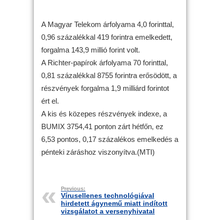
A Magyar Telekom árfolyama 4,0 forinttal,
0,96 százalékkal 419 forintra emelkedett,
forgalma 143,9 millió forint volt.
A Richter-papírok árfolyama 70 forinttal,
0,81 százalékkal 8755 forintra erősödött, a
részvények forgalma 1,9 milliárd forintot
ért el.
A kis és közepes részvények indexe, a
BUMIX 3754,41 ponton zárt hétfőn, ez
6,53 pontos, 0,17 százalékos emelkedés a
pénteki záráshoz viszonyítva.(MTI)
Previous:
Vírusellenes technológiával
hirdetett ágynemű miatt indított
vizsgálatot a versenyhivatal