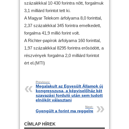
százalékkal 10 430 forintra nőtt, forgalmuk
3,1 milliárd forintot tett ki.
A Magyar Telekom árfolyama 8,0 forinttal,
2,37 százalékkal 345 forintra emelkedett,
forgalma 41,9 millió forint volt.
A Richter-papírok árfolyama 160 forinttal,
1,97 százalékkal 8295 forintra erősödött, a
részvények forgalma 2,0 milliárd forintot
ért el.(MTI)
Previous:
Megalakult az Egyesült Államok új
kongresszusa, a képviselőház két
szavazási forduló után sem tudott
elnököt választani
Next:
Gyengült a forint ma reggelre
CÍMLAP HÍREK