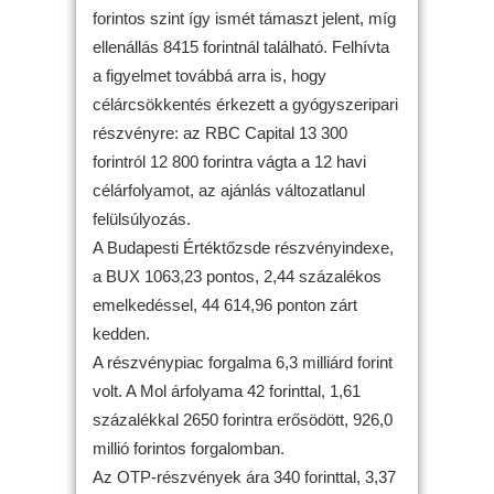
forintos szint így ismét támaszt jelent, míg
ellenállás 8415 forintnál található. Felhívta
a figyelmet továbbá arra is, hogy
célárcsökkentés érkezett a gyógyszeripari
részvényre: az RBC Capital 13 300
forintról 12 800 forintra vágta a 12 havi
célárfolyamot, az ajánlás változatlanul
felülsúlyozás.
A Budapesti Értéktőzsde részvényindexe,
a BUX 1063,23 pontos, 2,44 százalékos
emelkedéssel, 44 614,96 ponton zárt
kedden.
A részvénypiac forgalma 6,3 milliárd forint
volt. A Mol árfolyama 42 forinttal, 1,61
százalékkal 2650 forintra erősödött, 926,0
millió forintos forgalomban.
Az OTP-részvények ára 340 forinttal, 3,37