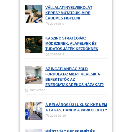
VÁLLALATI NYELVISKOLÁT
KERES? MUTATJUK, MIRE
ÉRDEMES FIGYELNI
2026-08-07
KASZINÓ STRATÉGIÁK:
MÓDSZEREK, ALAPELVEK ÉS
TUDATOS JÁTÉK KEZDŐKNEK
2026-07-31
AZ INGATLANPIAC ZÖLD
FORDULATA: MIÉRT KERESIK A
BEFEKTETŐK AZ
ENERGIATAKARÉKOS HÁZAKAT?
2026-07-30
A BELVÁROS ÚJ LUXUSCIKKE NEM
A LAKÁS, HANEM A PARKOLÓHELY
2026-07-29
MIÉRT VÁLT KECSKEMÉT ÉS