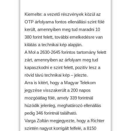
Kiemelte: a vezető részvények közül az
OTP árfolyama fontos ellenállási szint fölé
került, amennyiben meg tud maradni 10
380 forint felett, további emelkedésre van
kilátás a technikai kép alapján.
A Mol a 2630-2645 forintos tartomány felett
zárt, amennyiben az árfolyam meg tud
kapaszkodni e szint felett, pozitív lesz a
rövid távú technikai kép – jelezte.
Arra is kitért, hogy a Magyar Telekom
jegyzése visszakerült a 200 napos
mozgóátlag fölé, amely 339 forintnál
húzódik jelenleg, meghatározó ellenállás
pedig 346 forintnál található.
Varga Zoltán megjegyezte, hogy a Richter
szintén nagyot korrigált felfelé, a 8150