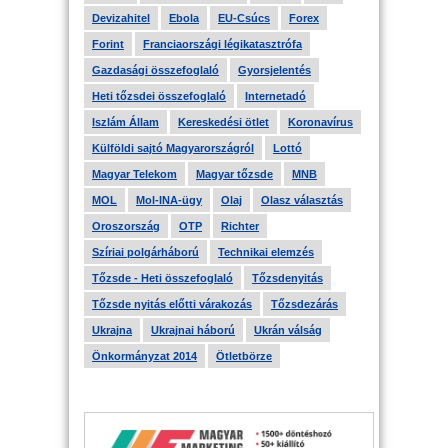
Devizahitel
Ebola
EU-Csúcs
Forex
Forint
Franciaországi légikatasztrófa
Gazdasági összefoglaló
Gyorsjelentés
Heti tőzsdei összefoglaló
Internetadó
Iszlám Állam
Kereskedési ötlet
Koronavírus
Külföldi sajtó Magyarországról
Lottó
Magyar Telekom
Magyar tőzsde
MNB
MOL
Mol-INA-ügy
Olaj
Olasz választás
Oroszország
OTP
Richter
Szíriai polgárháború
Technikai elemzés
Tőzsde - Heti összefoglaló
Tőzsdenyitás
Tőzsde nyitás előtti várakozás
Tőzsdezárás
Ukrajna
Ukrajnai háború
Ukrán válság
Önkormányzat 2014
Ötletbörze