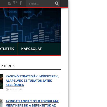
ÖTLETEK
KAPCSOLAT
P HÍREK
KASZINÓ STRATÉGIÁK: MÓDSZEREK,
ALAPELVEK ÉS TUDATOS JÁTÉK
KEZDŐKNEK
2026-07-31
AZ INGATLANPIAC ZÖLD FORDULATA:
MIÉRT KERESIK A BEFEKTETŐK AZ