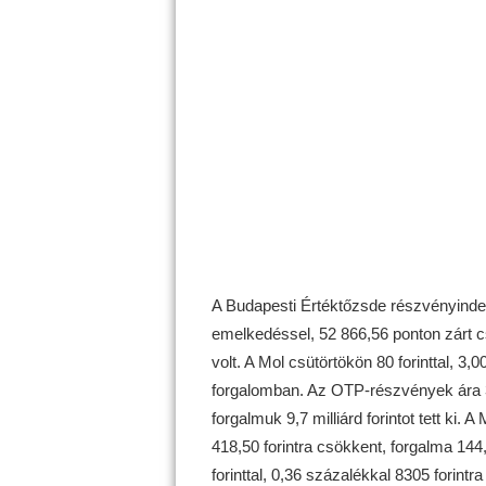
A Budapesti Értéktőzsde részvényinde
emelkedéssel, 52 866,56 ponton zárt cs
volt. A Mol csütörtökön 80 forinttal, 3,0
forgalomban. Az OTP-részvények ára 395
forgalmuk 9,7 milliárd forintot tett ki.
418,50 forintra csökkent, forgalma 144,5
forinttal, 0,36 százalékkal 8305 forintr