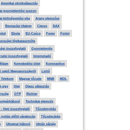
Amerikai elnökválasztás
i gyorsjelentési szezon
i költségvetési vita
Arany elemzése
Beutazási tilalom
Ciprus
DAX
itel
Ebola
EU-Csúcs
Forex
Forint
országi légikatasztrófa
ági összefoglaló
Gyorsjelentés
zsdei összefoglaló
Internetadó
 Állam
Kereskedési ötlet
Koronavírus
i sajtó Magyarországról
Lottó
 Telekom
Magyar tőzsde
MNB
MOL
A-ügy
Olaj
Olasz választás
rszág
OTP
Richter
 polgárháború
Technikai elemzés
- Heti összefoglaló
Tőzsdenyitás
nyitás előtti várakozás
Tőzsdezárás
a
Ukrajnai háború
Ukrán válság