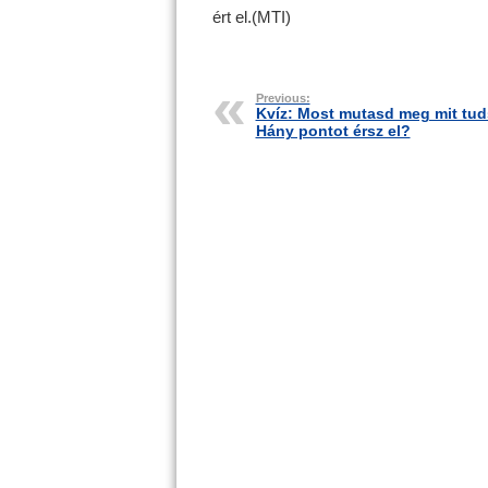
ért el.(MTI)
Previous:
Kvíz: Most mutasd meg mit tud
Hány pontot érsz el?