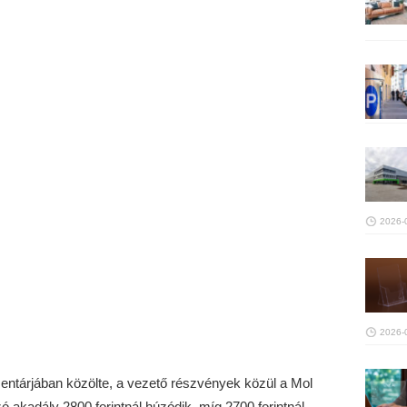
2026-
2026-
entárjában közölte, a vezető részvények közül a Mol
akadály 2800 forintnál húzódik, míg 2700 forintnál