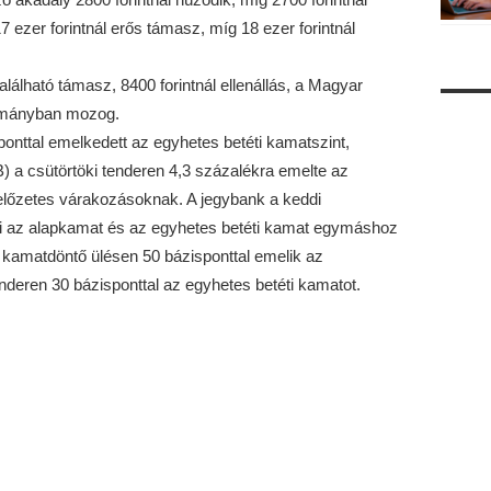
 ezer forintnál erős támasz, míg 18 ezer forintnál
alálható támasz, 8400 forintnál ellenállás, a Magyar
tományban mozog.
ponttal emelkedett az egyhetes betéti kamatszint,
a csütörtöki tenderen 4,3 százalékra emelte az
előzetes várakozásoknak. A jegybank a keddi
 az alapkamat és az egyhetes betéti kamat egymáshoz
n kamatdöntő ülésen 50 bázisponttal emelik az
enderen 30 bázisponttal az egyhetes betéti kamatot.