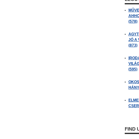
MŰVE
AHHO
(578)
AGYT
JÓ A
(873)
IROD
VILÁ
(595)
OKOS
HÁNY
ELME
CSER
FIND