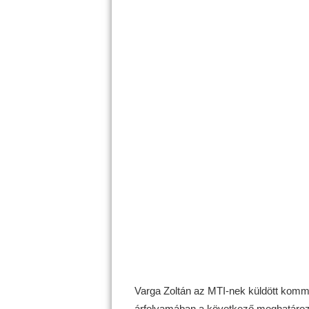
Varga Zoltán az MTI-nek küldött komm
árfolyamában a következő meghatározó 