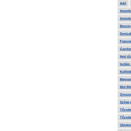
Adó
Amerika
Amerika
Benzin
Devizah
Francia
Gazdas
Heti tő
Iszlám
Külföld
Magyar
Mol-IN
Oroszo
Szíriai
Tőzsde 
Tőzsde 
Ukrajn