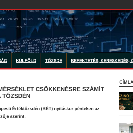
SÁG
KÜLFÖLD
TŐZSDE
BEFEKTETÉS, KERESKEDÉS, 
CÍMLA
 MÉRSÉKLET CSÖKKENÉSRE SZÁMÍT
A TŐZSDÉN
pesti Értéktőzsdén (BÉT) nyitáskor pénteken az
zője szerint.