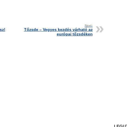
Next:
sz!
Tőzsde – Vegyes kezdés várható az
európai tőzsdéken
LEGU