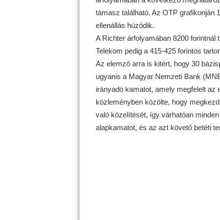
támasz található. Az OTP grafikonján 17
ellenállás húzódik.
A Richter árfolyamában 8200 forintnál t
Telekom pedig a 415-425 forintos tar
Az elemző arra is kitért, hogy 30 bázis
ugyanis a Magyar Nemzeti Bank (MNB) 
irányadó kamatot, amely megfelelt az 
közleményben közölte, hogy megkezdi
való közelítését, így várhatóan minde
alapkamatot, és az azt követő betéti t