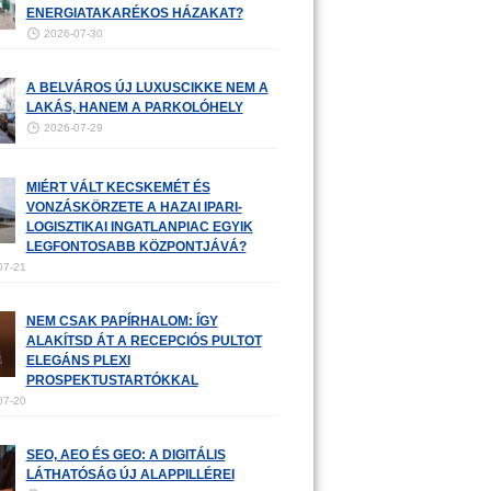
ENERGIATAKARÉKOS HÁZAKAT?
2026-07-30
A BELVÁROS ÚJ LUXUSCIKKE NEM A
LAKÁS, HANEM A PARKOLÓHELY
2026-07-29
MIÉRT VÁLT KECSKEMÉT ÉS
VONZÁSKÖRZETE A HAZAI IPARI-
LOGISZTIKAI INGATLANPIAC EGYIK
LEGFONTOSABB KÖZPONTJÁVÁ?
07-21
NEM CSAK PAPÍRHALOM: ÍGY
ALAKÍTSD ÁT A RECEPCIÓS PULTOT
ELEGÁNS PLEXI
PROSPEKTUSTARTÓKKAL
07-20
SEO, AEO ÉS GEO: A DIGITÁLIS
LÁTHATÓSÁG ÚJ ALAPPILLÉREI