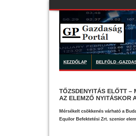
KEZDŐLAP
BELFÖLD -GAZDA
TŐZSDENYITÁS ELŐTT –
AZ ELEMZŐ NYITÁSKOR 
Mérsékelt csökkenés várható a Buda
Equilor Befektetési Zrt. szenior elem