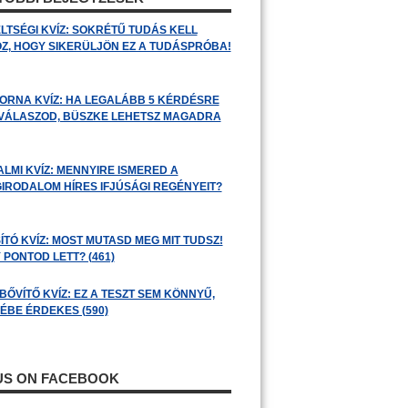
LTSÉGI KVÍZ: SOKRÉTŰ TUDÁS KELL
Z, HOGY SIKERÜLJÖN EZ A TUDÁSPRÓBA!
ORNA KVÍZ: HA LEGALÁBB 5 KÉRDÉSRE
 VÁLASZOD, BÜSZKE LEHETSZ MAGADRA
ALMI KVÍZ: MENNYIRE ISMERED A
GIRODALOM HÍRES IFJÚSÁGI REGÉNYEIT?
ÍTÓ KVÍZ: MOST MUTASD MEG MIT TUDSZ!
 PONTOD LETT? (461)
BŐVÍTŐ KVÍZ: EZ A TESZT SEM KÖNNYŰ,
ÉBE ÉRDEKES (590)
 US ON FACEBOOK