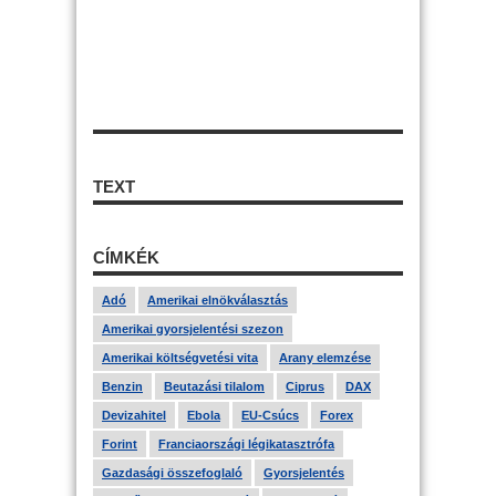
TEXT
CÍMKÉK
Adó
Amerikai elnökválasztás
Amerikai gyorsjelentési szezon
Amerikai költségvetési vita
Arany elemzése
Benzin
Beutazási tilalom
Ciprus
DAX
Devizahitel
Ebola
EU-Csúcs
Forex
Forint
Franciaországi légikatasztrófa
Gazdasági összefoglaló
Gyorsjelentés