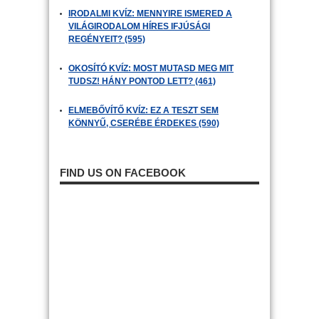
IRODALMI KVÍZ: MENNYIRE ISMERED A
VILÁGIRODALOM HÍRES IFJÚSÁGI
REGÉNYEIT? (595)
OKOSÍTÓ KVÍZ: MOST MUTASD MEG MIT
TUDSZ! HÁNY PONTOD LETT? (461)
ELMEBŐVÍTŐ KVÍZ: EZ A TESZT SEM
KÖNNYŰ, CSERÉBE ÉRDEKES (590)
FIND US ON FACEBOOK