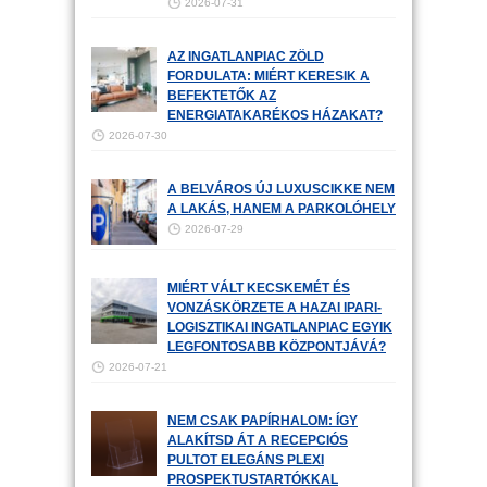
2026-07-31
AZ INGATLANPIAC ZÖLD
FORDULATA: MIÉRT KERESIK A
BEFEKTETŐK AZ
ENERGIATAKARÉKOS HÁZAKAT?
2026-07-30
A BELVÁROS ÚJ LUXUSCIKKE NEM
A LAKÁS, HANEM A PARKOLÓHELY
2026-07-29
MIÉRT VÁLT KECSKEMÉT ÉS
VONZÁSKÖRZETE A HAZAI IPARI-
LOGISZTIKAI INGATLANPIAC EGYIK
LEGFONTOSABB KÖZPONTJÁVÁ?
2026-07-21
NEM CSAK PAPÍRHALOM: ÍGY
ALAKÍTSD ÁT A RECEPCIÓS
PULTOT ELEGÁNS PLEXI
PROSPEKTUSTARTÓKKAL