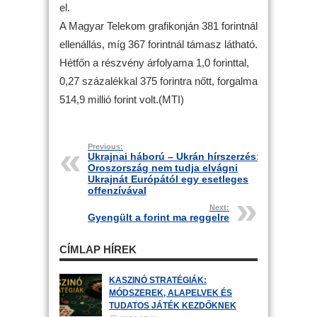
el.
A Magyar Telekom grafikonján 381 forintnál
ellenállás, míg 367 forintnál támasz látható.
Hétfőn a részvény árfolyama 1,0 forinttal,
0,27 százalékkal 375 forintra nőtt, forgalma
514,9 millió forint volt.(MTI)
Previous:
Ukrajnai háború – Ukrán hírszerzés:
Oroszország nem tudja elvágni
Ukrajnát Európától egy esetleges
offenzívával
Next:
Gyengült a forint ma reggelre
CÍMLAP HÍREK
KASZINÓ STRATÉGIÁK:
MÓDSZEREK, ALAPELVEK ÉS
TUDATOS JÁTÉK KEZDŐKNEK