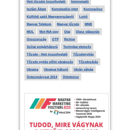
Heti tőzsdei összefoglaló
Internetadó
Iszlám Állam
Kereskedési ötlet
Koronavírus
Külföldi sajtó Magyarországról
Lottó
Magyar Telekom
Magyar tőzsde
MNB
MOL
Mol-INA-ügy
Olaj
Olasz választás
Oroszország
OTP
Richter
Szíriai polgárháború
Technikai elemzés
Tőzsde - Heti összefoglaló
Tőzsdenyitás
Tőzsde nyitás előtti várakozás
Tőzsdezárás
Ukrajna
Ukrajnai háború
Ukrán válság
Önkormányzat 2014
Ötletbörze