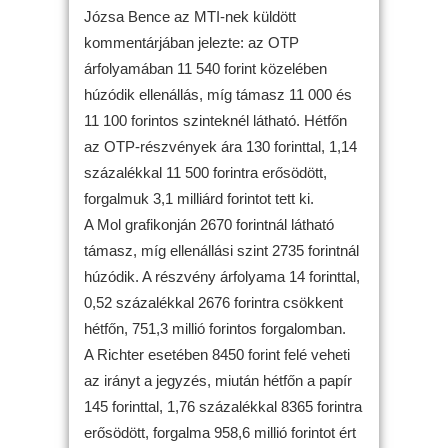
Józsa Bence az MTI-nek küldött
kommentárjában jelezte: az OTP
árfolyamában 11 540 forint közelében
húzódik ellenállás, míg támasz 11 000 és
11 100 forintos szinteknél látható. Hétfőn
az OTP-részvények ára 130 forinttal, 1,14
százalékkal 11 500 forintra erősödött,
forgalmuk 3,1 milliárd forintot tett ki.
A Mol grafikonján 2670 forintnál látható
támasz, míg ellenállási szint 2735 forintnál
húzódik. A részvény árfolyama 14 forinttal,
0,52 százalékkal 2676 forintra csökkent
hétfőn, 751,3 millió forintos forgalomban.
A Richter esetében 8450 forint felé veheti
az irányt a jegyzés, miután hétfőn a papír
145 forinttal, 1,76 százalékkal 8365 forintra
erősödött, forgalma 958,6 millió forintot ért