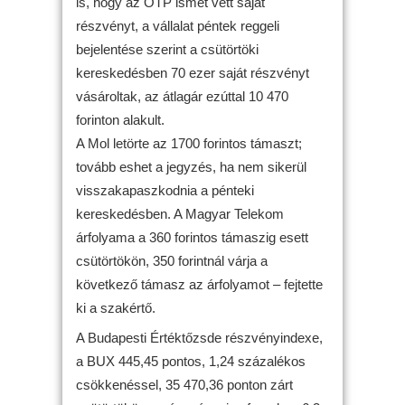
is, hogy az OTP ismét vett saját
részvényt, a vállalat péntek reggeli
bejelentése szerint a csütörtöki
kereskedésben 70 ezer saját részvényt
vásároltak, az átlagár ezúttal 10 470
forinton alakult.
A Mol letörte az 1700 forintos támaszt;
tovább eshet a jegyzés, ha nem sikerül
visszakapaszkodnia a pénteki
kereskedésben. A Magyar Telekom
árfolyama a 360 forintos támaszig esett
csütörtökön, 350 forintnál várja a
következő támasz az árfolyamot – fejtette
ki a szakértő.
A Budapesti Értéktőzsde részvényindexe,
a BUX 445,45 pontos, 1,24 százalékos
csökkenéssel, 35 470,36 ponton zárt