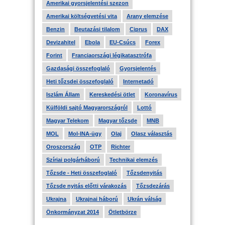
Amerikai gyorsjelentési szezon
Amerikai költségvetési vita
Arany elemzése
Benzin
Beutazási tilalom
Ciprus
DAX
Devizahitel
Ebola
EU-Csúcs
Forex
Forint
Franciaországi légikatasztrófa
Gazdasági összefoglaló
Gyorsjelentés
Heti tőzsdei összefoglaló
Internetadó
Iszlám Állam
Kereskedési ötlet
Koronavírus
Külföldi sajtó Magyarországról
Lottó
Magyar Telekom
Magyar tőzsde
MNB
MOL
Mol-INA-ügy
Olaj
Olasz választás
Oroszország
OTP
Richter
Szíriai polgárháború
Technikai elemzés
Tőzsde - Heti összefoglaló
Tőzsdenyitás
Tőzsde nyitás előtti várakozás
Tőzsdezárás
Ukrajna
Ukrajnai háború
Ukrán válság
Önkormányzat 2014
Ötletbörze