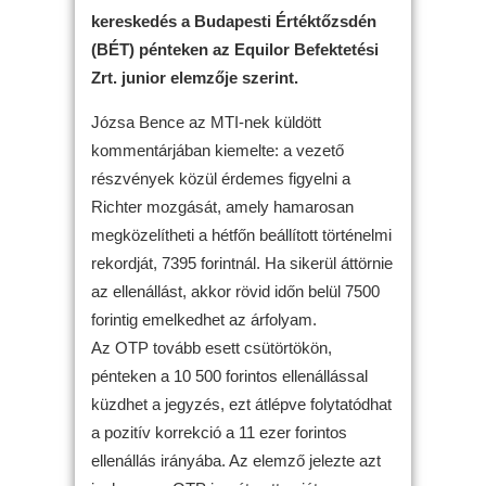
kereskedés a Budapesti Értéktőzsdén
(BÉT) pénteken az Equilor Befektetési
Zrt. junior elemzője szerint.
Józsa Bence az MTI-nek küldött
kommentárjában kiemelte: a vezető
részvények közül érdemes figyelni a
Richter mozgását, amely hamarosan
megközelítheti a hétfőn beállított történelmi
rekordját, 7395 forintnál. Ha sikerül áttörnie
az ellenállást, akkor rövid időn belül 7500
forintig emelkedhet az árfolyam.
Az OTP tovább esett csütörtökön,
pénteken a 10 500 forintos ellenállással
küzdhet a jegyzés, ezt átlépve folytatódhat
a pozitív korrekció a 11 ezer forintos
ellenállás irányába. Az elemző jelezte azt