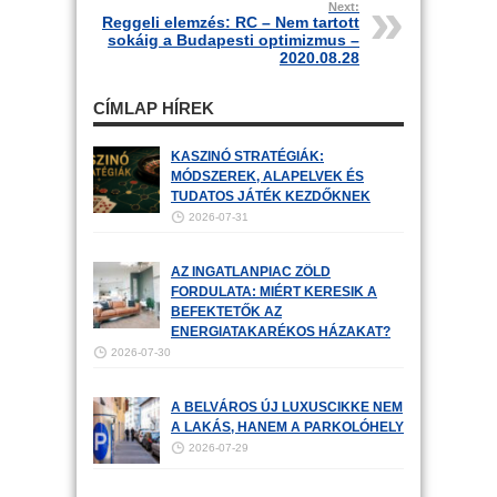
Next:
Reggeli elemzés: RC – Nem tartott
sokáig a Budapesti optimizmus –
2020.08.28
CÍMLAP HÍREK
KASZINÓ STRATÉGIÁK:
MÓDSZEREK, ALAPELVEK ÉS
TUDATOS JÁTÉK KEZDŐKNEK
2026-07-31
AZ INGATLANPIAC ZÖLD
FORDULATA: MIÉRT KERESIK A
BEFEKTETŐK AZ
ENERGIATAKARÉKOS HÁZAKAT?
2026-07-30
A BELVÁROS ÚJ LUXUSCIKKE NEM
A LAKÁS, HANEM A PARKOLÓHELY
2026-07-29