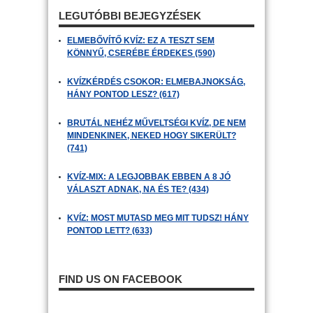
LEGUTÓBBI BEJEGYZÉSEK
ELMEBŐVÍTŐ KVÍZ: EZ A TESZT SEM
KÖNNYŰ, CSERÉBE ÉRDEKES (590)
KVÍZKÉRDÉS CSOKOR: ELMEBAJNOKSÁG,
HÁNY PONTOD LESZ? (617)
BRUTÁL NEHÉZ MŰVELTSÉGI KVÍZ, DE NEM
MINDENKINEK, NEKED HOGY SIKERÜLT?
(741)
KVÍZ-MIX: A LEGJOBBAK EBBEN A 8 JÓ
VÁLASZT ADNAK, NA ÉS TE? (434)
KVÍZ: MOST MUTASD MEG MIT TUDSZ! HÁNY
PONTOD LETT? (633)
FIND US ON FACEBOOK