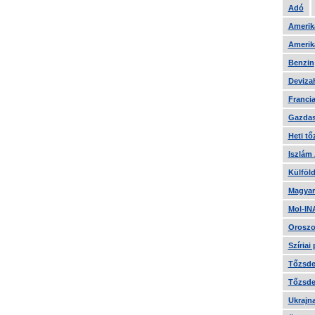
Adó
Amerika
Amerika
Benzin
Devizah
Francia
Gazdas
Heti tő
Iszlám
Külföld
Magyar
Mol-IN
Oroszo
Szíriai
Tőzsde 
Tőzsde 
Ukrajn