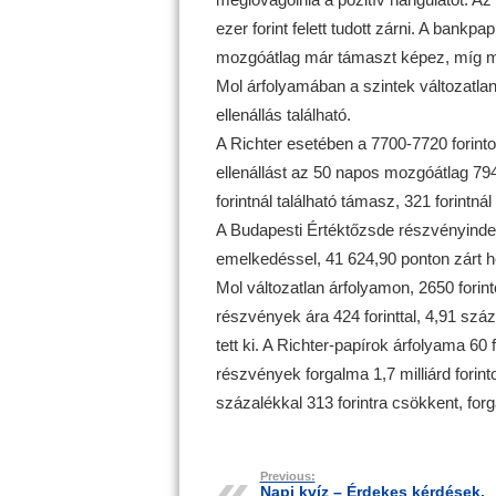
ezer forint felett tudott zárni. A bankp
mozgóátlag már támaszt képez, míg meg
Mol árfolyamában a szintek változatlan
ellenállás található.
A Richter esetében a 7700-7720 forint
ellenállást az 50 napos mozgóátlag 794
forintnál található támasz, 321 forintnál 
A Budapesti Értéktőzsde részvényinde
emelkedéssel, 41 624,90 ponton zárt hét
Mol változatlan árfolyamon, 2650 forinto
részvények ára 424 forinttal, 4,91 száza
tett ki. A Richter-papírok árfolyama 60 
részvények forgalma 1,7 milliárd forinto
százalékkal 313 forintra csökkent, forga
Previous:
Napi kvíz – Érdekes kérdések,