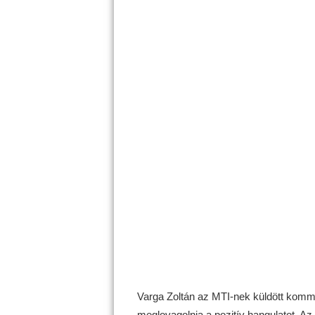
Varga Zoltán az MTI-nek küldött kommen
meglovagolnia a pozitív hangulatot. A