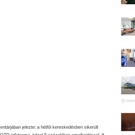
2026-
tárjában jelezte: a hétfői kereskedésben sikerült
z OTP árfolyama, közel 5 százalékos emelkedéssel, 9