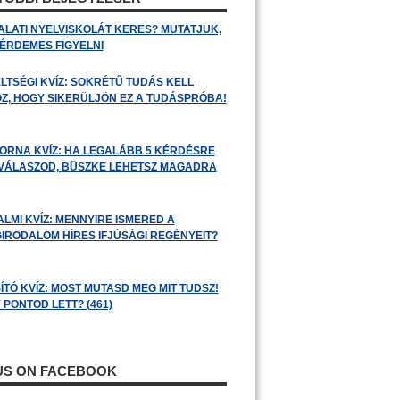
ALATI NYELVISKOLÁT KERES? MUTATJUK,
 ÉRDEMES FIGYELNI
LTSÉGI KVÍZ: SOKRÉTŰ TUDÁS KELL
Z, HOGY SIKERÜLJÖN EZ A TUDÁSPRÓBA!
ORNA KVÍZ: HA LEGALÁBB 5 KÉRDÉSRE
 VÁLASZOD, BÜSZKE LEHETSZ MAGADRA
ALMI KVÍZ: MENNYIRE ISMERED A
GIRODALOM HÍRES IFJÚSÁGI REGÉNYEIT?
ÍTÓ KVÍZ: MOST MUTASD MEG MIT TUDSZ!
 PONTOD LETT? (461)
 US ON FACEBOOK