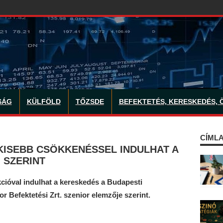
SÁG
KÜLFÖLD
TŐZSDE
BEFEKTETÉS, KERESKEDÉS, 
CÍMLA
KISEBB CSÖKKENÉSSEL INDULHAT A
 SZERINT
cióval indulhat a kereskedés a Budapesti
 Befektetési Zrt. szenior elemzője szerint.