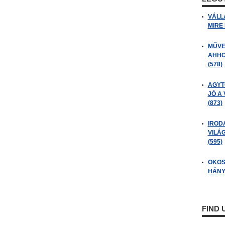
VÁLL
MIRE
MŰVE
AHHO
(578)
AGYT
JÓ A
(873)
IROD
VILÁ
(595)
OKOS
HÁNY
FIND