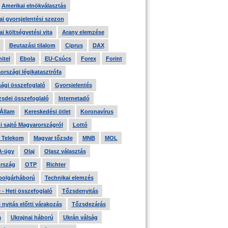
Amerikai elnökválasztás
i gyorsjelentési szezon
i költségvetési vita
Arany elemzése
Beutazási tilalom
Ciprus
DAX
itel
Ebola
EU-Csúcs
Forex
Forint
országi légikatasztrófa
ági összefoglaló
Gyorsjelentés
zsdei összefoglaló
Internetadó
 Állam
Kereskedési ötlet
Koronavírus
i sajtó Magyarországról
Lottó
 Telekom
Magyar tőzsde
MNB
MOL
A-ügy
Olaj
Olasz választás
rszág
OTP
Richter
 polgárháború
Technikai elemzés
- Heti összefoglaló
Tőzsdenyitás
nyitás előtti várakozás
Tőzsdezárás
a
Ukrajnai háború
Ukrán válság