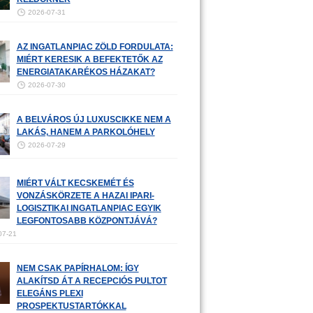
2026-07-31
AZ INGATLANPIAC ZÖLD FORDULATA:
MIÉRT KERESIK A BEFEKTETŐK AZ
ENERGIATAKARÉKOS HÁZAKAT?
2026-07-30
A BELVÁROS ÚJ LUXUSCIKKE NEM A
LAKÁS, HANEM A PARKOLÓHELY
2026-07-29
MIÉRT VÁLT KECSKEMÉT ÉS
VONZÁSKÖRZETE A HAZAI IPARI-
LOGISZTIKAI INGATLANPIAC EGYIK
LEGFONTOSABB KÖZPONTJÁVÁ?
07-21
NEM CSAK PAPÍRHALOM: ÍGY
ALAKÍTSD ÁT A RECEPCIÓS PULTOT
ELEGÁNS PLEXI
PROSPEKTUSTARTÓKKAL