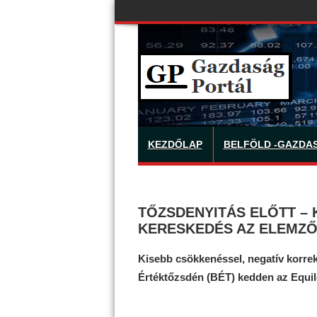
KEZDŐLAP
BELFÖLD -GAZDA
TŐZSDENYITÁS ELŐTT – 
KERESKEDÉS AZ ELEMZŐ
Kisebb csökkenéssel, negatív korrek
Értéktőzsdén (BÉT) kedden az Equilor