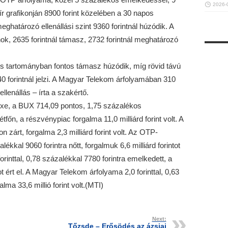
2026-
apír grafikonján 8900 forint közelében a 30 napos
határozó ellenállási szint 9360 forintnál húzódik. A
ok, 2635 forintnál támasz, 2732 forintnál meghatározó
os tartományban fontos támasz húzódik, míg rövid távú
0 forintnál jelzi. A Magyar Telekom árfolyamában 310
ellenállás – írta a szakértő.
xe, a BUX 714,09 pontos, 1,75 százalékos
főn, a részvénypiac forgalma 11,0 milliárd forint volt. A
n zárt, forgalma 2,3 milliárd forint volt. Az OTP-
lékkal 9060 forintra nőtt, forgalmuk 6,6 milliárd forintot
forinttal, 0,78 százalékkal 7780 forintra emelkedett, a
t ért el. A Magyar Telekom árfolyama 2,0 forinttal, 0,63
lma 33,6 millió forint volt.(MTI)
Next:
Tőzsde – Erősödés az ázsiai