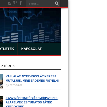
ÖTLETEK
KAPCSOLAT
P HÍREK
VÁLLALATI NYELVISKOLÁT KERES?
MUTATJUK, MIRE ÉRDEMES FIGYELNI
2026-08-07
KASZINÓ STRATÉGIÁK: MÓDSZEREK,
ALAPELVEK ÉS TUDATOS JÁTÉK
KEZDŐKNEK