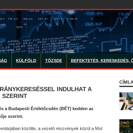
SÁG
KÜLFÖLD
TŐZSDE
BEFEKTETÉS, KERESKEDÉS, 
CÍMLA
IRÁNYKERESÉSSEL INDULHAT A
 SZERINT
dés a Budapesti Értéktőzsdén (BÉT) kedden az
ője szerint.
entárjában közölte, a vezető részvények közül a Mol