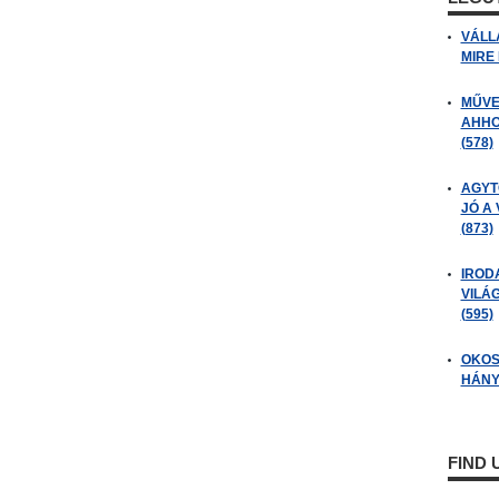
VÁLL
MIRE
MŰVE
AHHO
(578)
AGYT
JÓ A
(873)
IROD
VILÁ
(595)
OKOS
HÁNY
FIND