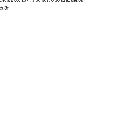
xe, a BUX 137,73 pontos, 0,30 százalékos
étfőn.