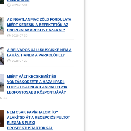
2026-07-31
AZ INGATLANPIAC ZÖLD FORDULATA:
MIÉRT KERESIK A BEFEKTETŐK AZ
ENERGIATAKARÉKOS HÁZAKAT?
2026-07-30
A BELVÁROS ÚJ LUXUSCIKKE NEM A
LAKÁS, HANEM A PARKOLÓHELY
2026-07-29
MIÉRT VÁLT KECSKEMÉT ÉS
VONZÁSKÖRZETE A HAZAI IPARI-
LOGISZTIKAI INGATLANPIAC EGYIK
LEGFONTOSABB KÖZPONTJÁVÁ?
07-21
NEM CSAK PAPÍRHALOM: ÍGY
ALAKÍTSD ÁT A RECEPCIÓS PULTOT
ELEGÁNS PLEXI
PROSPEKTUSTARTÓKKAL