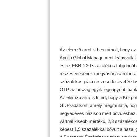
Az elemző arról is beszámolt, hogy az
Apollo Global Management leányvállala
és az EBRD 20 százalékos tulajdonába
részesedésének megvásárlásáról írt al
százalékos piaci részesedésével Szlov
OTP az ország egyik legnagyobb bankj
Az elemző arra is kitért, hogy a Központ
GDP-adatsort, amely megmutatja, hogy
negyedéves bázison mért bővüléshez.
vártnál kisebb mértékű, 2,3 százalék
képest 1,9 százalékkal bővült a hazai