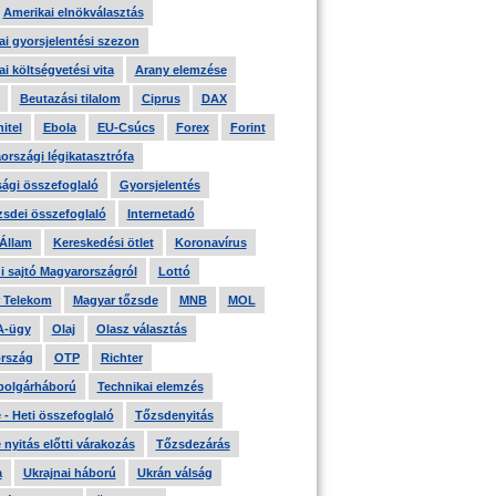
Amerikai elnökválasztás
i gyorsjelentési szezon
i költségvetési vita
Arany elemzése
Beutazási tilalom
Ciprus
DAX
itel
Ebola
EU-Csúcs
Forex
Forint
országi légikatasztrófa
ági összefoglaló
Gyorsjelentés
zsdei összefoglaló
Internetadó
 Állam
Kereskedési ötlet
Koronavírus
i sajtó Magyarországról
Lottó
 Telekom
Magyar tőzsde
MNB
MOL
A-ügy
Olaj
Olasz választás
rszág
OTP
Richter
 polgárháború
Technikai elemzés
- Heti összefoglaló
Tőzsdenyitás
nyitás előtti várakozás
Tőzsdezárás
a
Ukrajnai háború
Ukrán válság