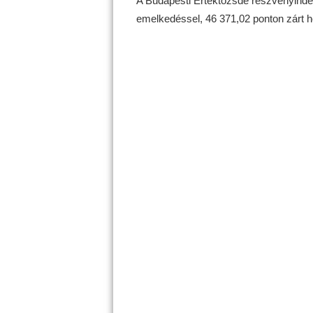
A Budapesti Értéktőzsde részvényinde
emelkedéssel, 46 371,02 ponton zárt h