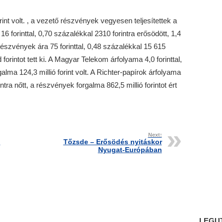
rint volt. , a vezető részvények vegyesen teljesítettek a
6 forinttal, 0,70 százalékkal 2310 forintra erősödött, 1,4
részvények ára 75 forinttal, 0,48 százalékkal 15 615
 forintot tett ki. A Magyar Telekom árfolyama 4,0 forinttal,
galma 124,3 millió forint volt. A Richter-papírok árfolyama
ntra nőtt, a részvények forgalma 862,5 millió forintot ért
Next:
i
Tőzsde – Erősödés nyitáskor
Nyugat-Európában
LEGU