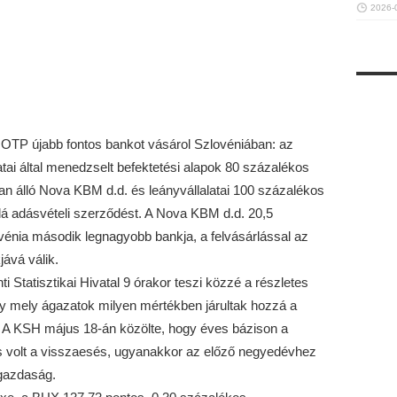
2026-
 OTP újabb fontos bankot vásárol Szlovéniában: az
tai által menedzselt befektetési alapok 80 százalékos
n álló Nova KBM d.d. és leányvállalatai 100 százalékos
á adásvételi szerződést. A Nova KBM d.d. 20,5
énia második legnagyobb bankja, a felvásárlással az
ává válik.
i Statisztikai Hivatal 9 órakor teszi közzé a részletes
 mely ágazatok milyen mértékben járultak hozzá a
 A KSH május 18-án közölte, hogy éves bázison a
os volt a visszaesés, ugyanakkor az előző negyedévhez
 gazdaság.