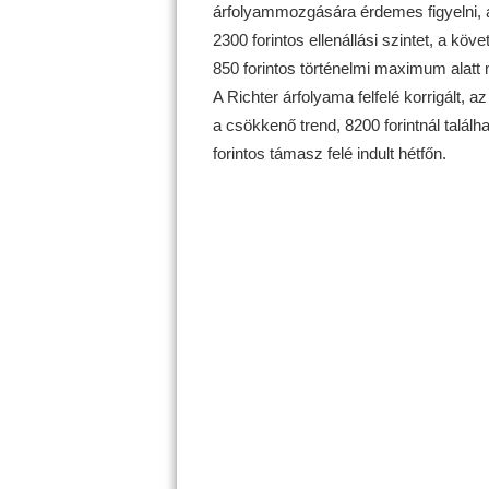
árfolyammozgására érdemes figyelni, a
2300 forintos ellenállási szintet, a kö
850 forintos történelmi maximum alatt 
A Richter árfolyama felfelé korrigált, 
a csökkenő trend, 8200 forintnál találh
forintos támasz felé indult hétfőn.