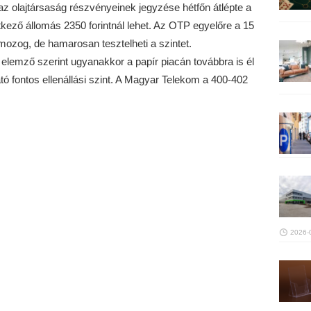
z olajtársaság részvényeinek jegyzése hétfőn átlépte a
vetkező állomás 2350 forintnál lehet. Az OTP egyelőre a 15
mozog, de hamarosan tesztelheti a szintet.
az elemző szerint ugyanakkor a papír piacán továbbra is él
ató fontos ellenállási szint. A Magyar Telekom a 400-402
2026-