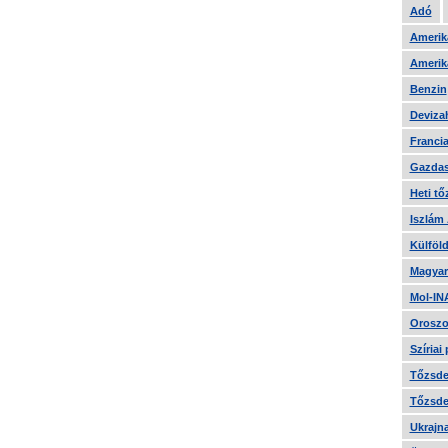
Adó
Amerika
Amerika
Benzin
Devizah
Francia
Gazdas
Heti tő
Iszlám
Külföld
Magyar
Mol-IN
Oroszo
Szíriai
Tőzsde 
Tőzsde 
Ukrajn