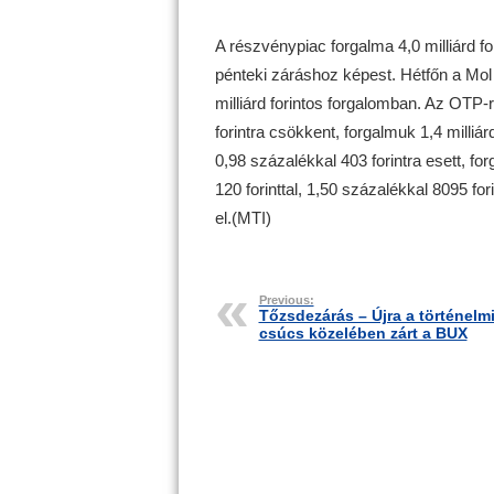
A részvénypiac forgalma 4,0 milliárd fo
pénteki záráshoz képest. Hétfőn a Mol 1
milliárd forintos forgalomban. Az OTP-
forintra csökkent, forgalmuk 1,4 milliárd
0,98 százalékkal 403 forintra esett, for
120 forinttal, 1,50 százalékkal 8095 fori
el.(MTI)
Previous:
Tőzsdezárás – Újra a történelm
csúcs közelében zárt a BUX