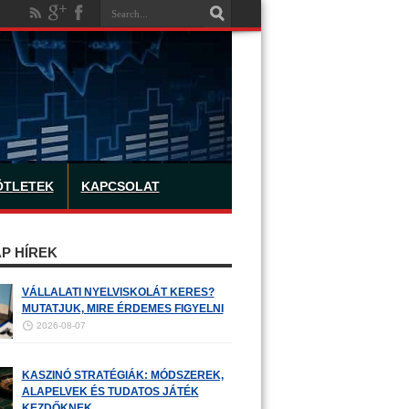
ÖTLETEK
KAPCSOLAT
P HÍREK
VÁLLALATI NYELVISKOLÁT KERES?
MUTATJUK, MIRE ÉRDEMES FIGYELNI
2026-08-07
KASZINÓ STRATÉGIÁK: MÓDSZEREK,
ALAPELVEK ÉS TUDATOS JÁTÉK
KEZDŐKNEK