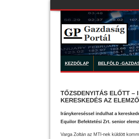
KEZDŐLAP
BELFÖLD -GAZDA
TŐZSDENYITÁS ELŐTT – 
KERESKEDÉS AZ ELEMZŐ
Iránykereséssel indulhat a kereske
Equilor Befektetési Zrt. senior elemz
Varga Zoltán az MTI-nek küldött komm