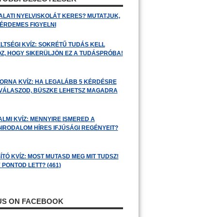
ALATI NYELVISKOLÁT KERES? MUTATJUK,
 ÉRDEMES FIGYELNI
LTSÉGI KVÍZ: SOKRÉTŰ TUDÁS KELL
Z, HOGY SIKERÜLJÖN EZ A TUDÁSPRÓBA!
ORNA KVÍZ: HA LEGALÁBB 5 KÉRDÉSRE
 VÁLASZOD, BÜSZKE LEHETSZ MAGADRA
ALMI KVÍZ: MENNYIRE ISMERED A
GIRODALOM HÍRES IFJÚSÁGI REGÉNYEIT?
ÍTÓ KVÍZ: MOST MUTASD MEG MIT TUDSZ!
 PONTOD LETT? (461)
 US ON FACEBOOK