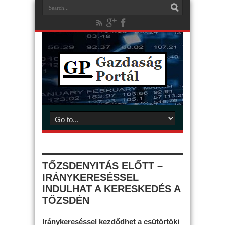
TŐZSDENYITÁS ELŐTT –
IRÁNYKERESÉSSEL
INDULHAT A KERESKEDÉS A
TŐZSDÉN
Iránykereséssel kezdődhet a csütörtöki