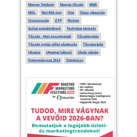
Magyar Telekom
Magyar tőzsde
MNB
MOL
Mol-INA-ügy
Olaj
Olasz választás
Oroszország
OTP
Richter
Szíriai polgárháború
Technikai elemzés
Tőzsde - Heti összefoglaló
Tőzsdenyitás
Tőzsde nyitás előtti várakozás
Tőzsdezárás
Ukrajna
Ukrajnai háború
Ukrán válság
Önkormányzat 2014
Ötletbörze