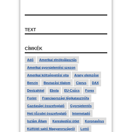
TEXT
CÍMKÉK
Adó
Amerikai elnökválasztás
Amerikai gyorsjelentési szezon
Amerikai költségvetési vita
Arany elemzése
Benzin
Beutazási tilalom
Ciprus
DAX
Devizahitel
Ebola
EU-Csúcs
Forex
Forint
Franciaországi légikatasztrófa
Gazdasági összefoglaló
Gyorsjelentés
Heti tőzsdei összefoglaló
Internetadó
Iszlám Állam
Kereskedési ötlet
Koronavírus
Külföldi sajtó Magyarországról
Lottó