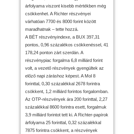
árfolyama viszont kisebb mértékben még
csökkenhet. A Richter részvényei
várhatóan 7700 és 8000 forint között
maradhatnak – tette hozzá.
A BÉT részvényindexe, a BUX 397,31
pontos, 0,96 százalékos csökkenéssel, 41
178,24 ponton zárt szerdán. A
részvénypiac forgalma 6,8 milliárd forint
volt, a vezető részvények gyengültek az
előző napi záráshoz képest. A Mol 8
forinttal, 0,30 százalékkal 2678 forintra
csökkent, 1,2 milliárd forintos forgalomban.
Az OTP-részvények ára 200 forinttal, 2,27
százalékkal 8600 forintra esett, forgalmuk
3,9 milliárd forintot tett ki. A Richter-papírok
árfolyama 25 forinttal, 0,32 százalékkal
7875 forintra csökkent, a részvények