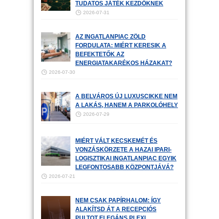
TUDATOS JÁTÉK KEZDŐKNEK
2026-07-31
AZ INGATLANPIAC ZÖLD
FORDULATA: MIÉRT KERESIK A
BEFEKTETŐK AZ
ENERGIATAKARÉKOS HÁZAKAT?
2026-07-30
A BELVÁROS ÚJ LUXUSCIKKE NEM
A LAKÁS, HANEM A PARKOLÓHELY
2026-07-29
MIÉRT VÁLT KECSKEMÉT ÉS
VONZÁSKÖRZETE A HAZAI IPARI-
LOGISZTIKAI INGATLANPIAC EGYIK
LEGFONTOSABB KÖZPONTJÁVÁ?
2026-07-21
NEM CSAK PAPÍRHALOM: ÍGY
ALAKÍTSD ÁT A RECEPCIÓS
PULTOT ELEGÁNS PLEXI