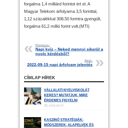
forgalma 1,4 milliárd forintot ért el. A
Magyar Telekom árfolyama 3,5 forinttal,
1,12 százalékkal 308,50 forintra gyengült,
forgalma 61,2 millió forint volt.(MTI)
Previous:
Napi kvíz – Neked mennyi sikerül a
nyolc kérdésből?
Next:
2022-09-15 napi árfolyam jelentés
CÍMLAP HÍREK
VÁLLALATI NYELVISKOLÁT
KERES? MUTATJUK, MIRE
ÉRDEMES FIGYELNI
2026-08-07
KASZINÓ STRATÉGIÁK:
MÓDSZEREK, ALAPELVEK ÉS