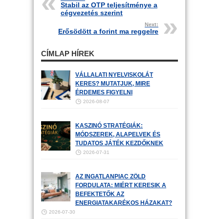
Stabil az OTP teljesítménye a
cégvezetés szerint
Next:
Erősödött a forint ma reggelre
CÍMLAP HÍREK
VÁLLALATI NYELVISKOLÁT
KERES? MUTATJUK, MIRE
ÉRDEMES FIGYELNI
2026-08-07
KASZINÓ STRATÉGIÁK:
MÓDSZEREK, ALAPELVEK ÉS
TUDATOS JÁTÉK KEZDŐKNEK
2026-07-31
AZ INGATLANPIAC ZÖLD
FORDULATA: MIÉRT KERESIK A
BEFEKTETŐK AZ
ENERGIATAKARÉKOS HÁZAKAT?
2026-07-30