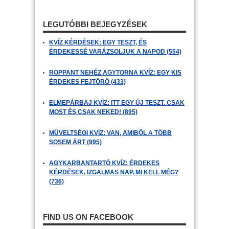
LEGUTÓBBI BEJEGYZÉSEK
KVÍZ KÉRDÉSEK: EGY TESZT, ÉS
ÉRDEKESSÉ VARÁZSOLJUK A NAPOD (554)
ROPPANT NEHÉZ AGYTORNA KVÍZ: EGY KIS
ÉRDEKES FEJTÖRŐ (433)
ELMEPÁRBAJ KVÍZ: ITT EGY ÚJ TESZT. CSAK
MOST ÉS CSAK NEKED! (895)
MŰVELTSÉGI KVÍZ: VAN, AMIBŐL A TÖBB
SOSEM ÁRT (995)
AGYKARBANTARTÓ KVÍZ: ÉRDEKES
KÉRDÉSEK, IZGALMAS NAP, MI KELL MÉG?
(736)
FIND US ON FACEBOOK