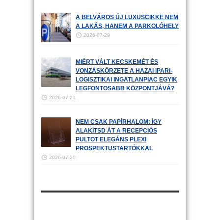
A BELVÁROS ÚJ LUXUSCIKKE NEM
A LAKÁS, HANEM A PARKOLÓHELY
2026-07-29
MIÉRT VÁLT KECSKEMÉT ÉS
VONZÁSKÖRZETE A HAZAI IPARI-
LOGISZTIKAI INGATLANPIAC EGYIK
LEGFONTOSABB KÖZPONTJÁVÁ?
2026-07-21
NEM CSAK PAPÍRHALOM: ÍGY
ALAKÍTSD ÁT A RECEPCIÓS
PULTOT ELEGÁNS PLEXI
PROSPEKTUSTARTÓKKAL
2026-07-20