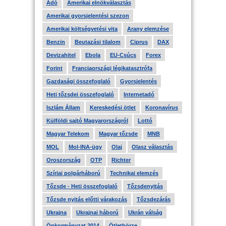
Adó
Amerikai elnökválasztás
Amerikai gyorsjelentési szezon
Amerikai költségvetési vita
Arany elemzése
Benzin
Beutazási tilalom
Ciprus
DAX
Devizahitel
Ebola
EU-Csúcs
Forex
Forint
Franciaországi légikatasztrófa
Gazdasági összefoglaló
Gyorsjelentés
Heti tőzsdei összefoglaló
Internetadó
Iszlám Állam
Kereskedési ötlet
Koronavírus
Külföldi sajtó Magyarországról
Lottó
Magyar Telekom
Magyar tőzsde
MNB
MOL
Mol-INA-ügy
Olaj
Olasz választás
Oroszország
OTP
Richter
Szíriai polgárháború
Technikai elemzés
Tőzsde - Heti összefoglaló
Tőzsdenyitás
Tőzsde nyitás előtti várakozás
Tőzsdezárás
Ukrajna
Ukrajnai háború
Ukrán válság
Önkormányzat 2014
Ötletbörze