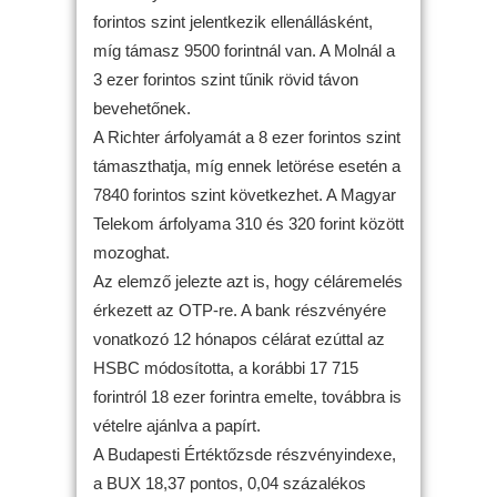
forintos szint jelentkezik ellenállásként,
míg támasz 9500 forintnál van. A Molnál a
3 ezer forintos szint tűnik rövid távon
bevehetőnek.
A Richter árfolyamát a 8 ezer forintos szint
támaszthatja, míg ennek letörése esetén a
7840 forintos szint következhet. A Magyar
Telekom árfolyama 310 és 320 forint között
mozoghat.
Az elemző jelezte azt is, hogy céláremelés
érkezett az OTP-re. A bank részvényére
vonatkozó 12 hónapos célárat ezúttal az
HSBC módosította, a korábbi 17 715
forintról 18 ezer forintra emelte, továbbra is
vételre ajánlva a papírt.
A Budapesti Értéktőzsde részvényindexe,
a BUX 18,37 pontos, 0,04 százalékos