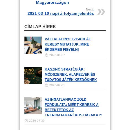
Magyarországon
Next:
2021-03-10 napi árfolyam jelentés
CÍMLAP HÍREK
VÁLLALATI NYELVISKOLÁT
KERES? MUTATJUK, MIRE
ÉRDEMES FIGYELNI
2026-08-07
KASZINÓ STRATÉGIÁK:
MÓDSZEREK, ALAPELVEK ÉS
TUDATOS JÁTÉK KEZDŐKNEK
2026-07-31
AZ INGATLANPIAC ZÖLD
FORDULATA: MIÉRT KERESIK A
BEFEKTETŐK AZ
ENERGIATAKARÉKOS HÁZAKAT?
2026-07-30