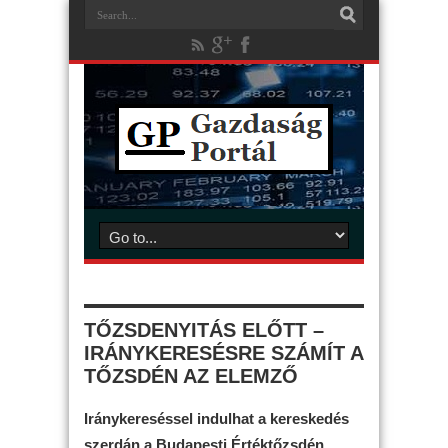
TŐZSDENYITÁS ELŐTT –
IRÁNYKERESÉSRE SZÁMÍT A
TŐZSDÉN AZ ELEMZŐ
Iránykereséssel indulhat a kereskedés
szerdán a Budapesti Értéktőzsdén