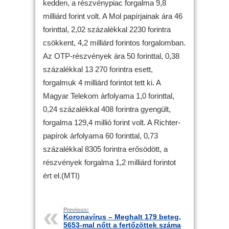
kedden, a részvénypiac forgalma 9,8
milliárd forint volt. A Mol papírjainak ára 46
forinttal, 2,02 százalékkal 2230 forintra
csökkent, 4,2 milliárd forintos forgalomban.
Az OTP-részvények ára 50 forinttal, 0,38
százalékkal 13 270 forintra esett,
forgalmuk 4 milliárd forintot tett ki. A
Magyar Telekom árfolyama 1,0 forinttal,
0,24 százalékkal 408 forintra gyengült,
forgalma 129,4 millió forint volt. A Richter-
papírok árfolyama 60 forinttal, 0,73
százalékkal 8305 forintra erősödött, a
részvények forgalma 1,2 milliárd forintot
ért el.(MTI)
Previous:
Koronavírus – Meghalt 179 beteg,
5653-mal nőtt a fertőzöttek száma