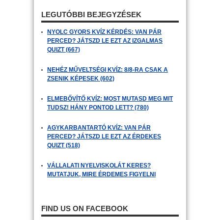
LEGUTÓBBI BEJEGYZÉSEK
NYOLC GYORS KVÍZ KÉRDÉS: VAN PÁR
PERCED? JÁTSZD LE EZT AZ IZGALMAS
QUIZT (667)
NEHÉZ MŰVELTSÉGI KVÍZ: 8/8-RA CSAK A
ZSENIK KÉPESEK (602)
ELMEBŐVÍTŐ KVÍZ: MOST MUTASD MEG MIT
TUDSZ! HÁNY PONTOD LETT? (780)
AGYKARBANTARTÓ KVÍZ: VAN PÁR
PERCED? JÁTSZD LE EZT AZ ÉRDEKES
QUIZT (518)
VÁLLALATI NYELVISKOLÁT KERES?
MUTATJUK, MIRE ÉRDEMES FIGYELNI
FIND US ON FACEBOOK