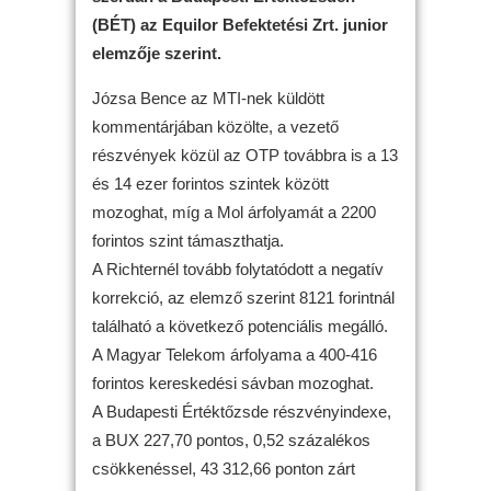
(BÉT) az Equilor Befektetési Zrt. junior
elemzője szerint.
Józsa Bence az MTI-nek küldött
kommentárjában közölte, a vezető
részvények közül az OTP továbbra is a 13
és 14 ezer forintos szintek között
mozoghat, míg a Mol árfolyamát a 2200
forintos szint támaszthatja.
A Richternél tovább folytatódott a negatív
korrekció, az elemző szerint 8121 forintnál
található a következő potenciális megálló.
A Magyar Telekom árfolyama a 400-416
forintos kereskedési sávban mozoghat.
A Budapesti Értéktőzsde részvényindexe,
a BUX 227,70 pontos, 0,52 százalékos
csökkenéssel, 43 312,66 ponton zárt