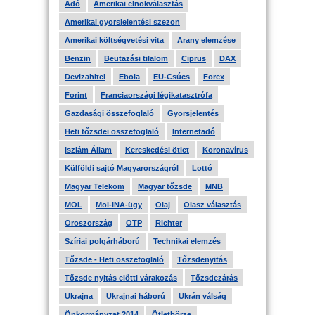
Adó
Amerikai elnökválasztás
Amerikai gyorsjelentési szezon
Amerikai költségvetési vita
Arany elemzése
Benzin
Beutazási tilalom
Ciprus
DAX
Devizahitel
Ebola
EU-Csúcs
Forex
Forint
Franciaországi légikatasztrófa
Gazdasági összefoglaló
Gyorsjelentés
Heti tőzsdei összefoglaló
Internetadó
Iszlám Állam
Kereskedési ötlet
Koronavírus
Külföldi sajtó Magyarországról
Lottó
Magyar Telekom
Magyar tőzsde
MNB
MOL
Mol-INA-ügy
Olaj
Olasz választás
Oroszország
OTP
Richter
Szíriai polgárháború
Technikai elemzés
Tőzsde - Heti összefoglaló
Tőzsdenyitás
Tőzsde nyitás előtti várakozás
Tőzsdezárás
Ukrajna
Ukrajnai háború
Ukrán válság
Önkormányzat 2014
Ötletbörze