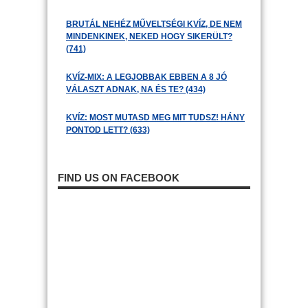
BRUTÁL NEHÉZ MŰVELTSÉGI KVÍZ, DE NEM
MINDENKINEK, NEKED HOGY SIKERÜLT?
(741)
KVÍZ-MIX: A LEGJOBBAK EBBEN A 8 JÓ
VÁLASZT ADNAK, NA ÉS TE? (434)
KVÍZ: MOST MUTASD MEG MIT TUDSZ! HÁNY
PONTOD LETT? (633)
FIND US ON FACEBOOK