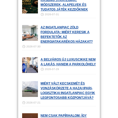
KASZINÓ STRATÉGIÁK:
MÓDSZEREK, ALAPELVEK ÉS
TUDATOS JÁTÉK KEZDŐKNEK
2026-07-31
AZ INGATLANPIAC ZÖLD
FORDULATA: MIÉRT KERESIK A
BEFEKTETŐK AZ
ENERGIATAKARÉKOS HÁZAKAT?
2026-07-30
A BELVÁROS ÚJ LUXUSCIKKE NEM
A LAKÁS, HANEM A PARKOLÓHELY
2026-07-29
MIÉRT VÁLT KECSKEMÉT ÉS
VONZÁSKÖRZETE A HAZAI IPARI-
LOGISZTIKAI INGATLANPIAC EGYIK
LEGFONTOSABB KÖZPONTJÁVÁ?
2026-07-21
NEM CSAK PAPÍRHALOM: ÍGY