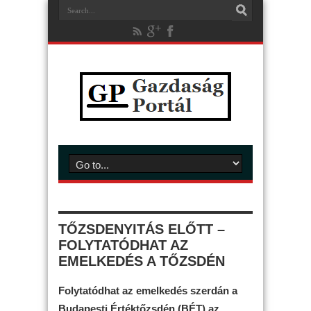
TŐZSDENYITÁS ELŐTT –
FOLYTATÓDHAT AZ
EMELKEDÉS A TŐZSDÉN
Folytatódhat az emelkedés szerdán a
Budapesti Értéktőzsdén (BÉT) az