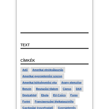
TEXT
CÍMKÉK
Adó
Amerikai elnökválasztás
Amerikai gyorsjelentési szezon
Amerikai költségvetési vita
Arany elemzése
Benzin
Beutazási tilalom
Ciprus
DAX
Devizahitel
Ebola
EU-Csúcs
Forex
Forint
Franciaországi légikatasztrófa
Gazdasági összefoglaló
Gyorsjelentés