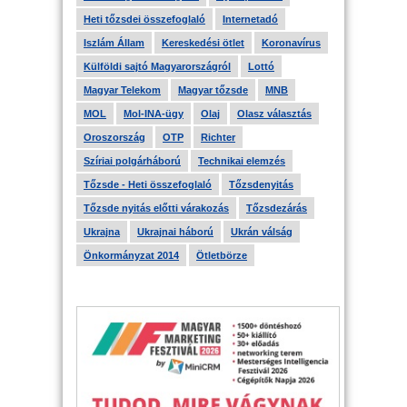
Heti tőzsdei összefoglaló
Internetadó
Iszlám Állam
Kereskedési ötlet
Koronavírus
Külföldi sajtó Magyarországról
Lottó
Magyar Telekom
Magyar tőzsde
MNB
MOL
Mol-INA-ügy
Olaj
Olasz választás
Oroszország
OTP
Richter
Szíriai polgárháború
Technikai elemzés
Tőzsde - Heti összefoglaló
Tőzsdenyitás
Tőzsde nyitás előtti várakozás
Tőzsdezárás
Ukrajna
Ukrajnai háború
Ukrán válság
Önkormányzat 2014
Ötletbörze