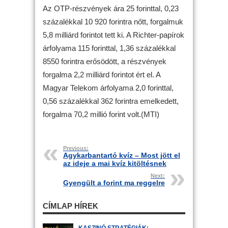
Az OTP-részvények ára 25 forinttal, 0,23
százalékkal 10 920 forintra nőtt, forgalmuk
5,8 milliárd forintot tett ki. A Richter-papírok
árfolyama 115 forinttal, 1,36 százalékkal
8550 forintra erősödött, a részvények
forgalma 2,2 milliárd forintot ért el. A
Magyar Telekom árfolyama 2,0 forinttal,
0,56 százalékkal 362 forintra emelkedett,
forgalma 70,2 millió forint volt.(MTI)
Previous:
Agykarbantartó kvíz – Most jött el
az ideje a mai kvíz kitöltésnek
Next:
Gyengült a forint ma reggelre
CÍMLAP HÍREK