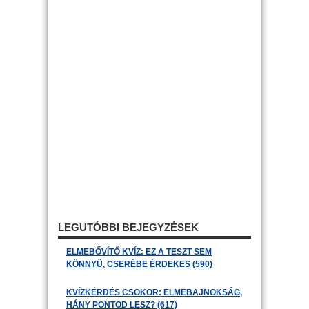
LEGUTÓBBI BEJEGYZÉSEK
ELMEBŐVÍTŐ KVÍZ: EZ A TESZT SEM
KÖNNYŰ, CSERÉBE ÉRDEKES (590)
KVÍZKÉRDÉS CSOKOR: ELMEBAJNOKSÁG,
HÁNY PONTOD LESZ? (617)