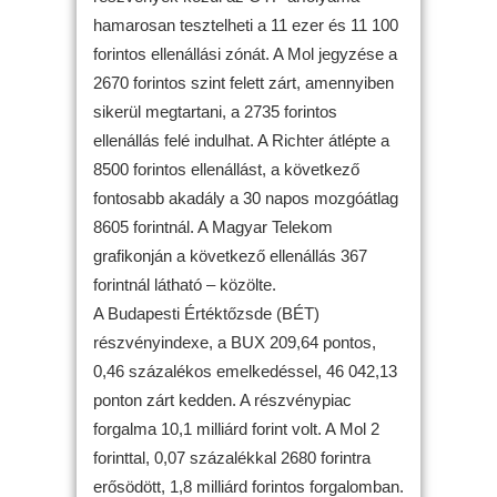
hamarosan tesztelheti a 11 ezer és 11 100
forintos ellenállási zónát. A Mol jegyzése a
2670 forintos szint felett zárt, amennyiben
sikerül megtartani, a 2735 forintos
ellenállás felé indulhat. A Richter átlépte a
8500 forintos ellenállást, a következő
fontosabb akadály a 30 napos mozgóátlag
8605 forintnál. A Magyar Telekom
grafikonján a következő ellenállás 367
forintnál látható – közölte.
A Budapesti Értéktőzsde (BÉT)
részvényindexe, a BUX 209,64 pontos,
0,46 százalékos emelkedéssel, 46 042,13
ponton zárt kedden. A részvénypiac
forgalma 10,1 milliárd forint volt. A Mol 2
forinttal, 0,07 százalékkal 2680 forintra
erősödött, 1,8 milliárd forintos forgalomban.