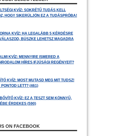
LTSÉGI KVÍZ: SOKRÉTŰ TUDÁS KELL
Z, HOGY SIKERÜLJÖN EZ A TUDÁSPRÓBA!
ORNA KVÍZ: HA LEGALÁBB 5 KÉRDÉSRE
 VÁLASZOD, BÜSZKE LEHETSZ MAGADRA
ALMI KVÍZ: MENNYIRE ISMERED A
GIRODALOM HÍRES IFJÚSÁGI REGÉNYEIT?
ÍTÓ KVÍZ: MOST MUTASD MEG MIT TUDSZ!
 PONTOD LETT? (461)
BŐVÍTŐ KVÍZ: EZ A TESZT SEM KÖNNYŰ,
ÉBE ÉRDEKES (590)
 US ON FACEBOOK