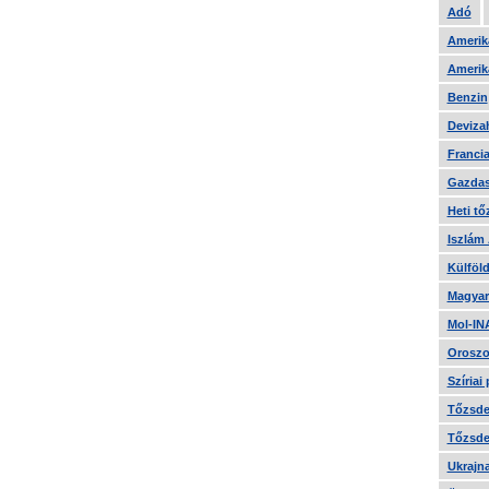
Adó
Amerika
Amerika
Benzin
Devizah
Francia
Gazdas
Heti tő
Iszlám
Külföld
Magyar
Mol-IN
Oroszo
Szíriai
Tőzsde 
Tőzsde 
Ukrajn