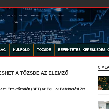
SÁG
KÜLFÖLD
TŐZSDE
BEFEKTETÉS, KERESKEDÉS, 
CÍMLA
ESHET A TŐZSDE AZ ELEMZŐ
sti Értéktőzsdén (BÉT) az Equilor Befektetési Zrt.