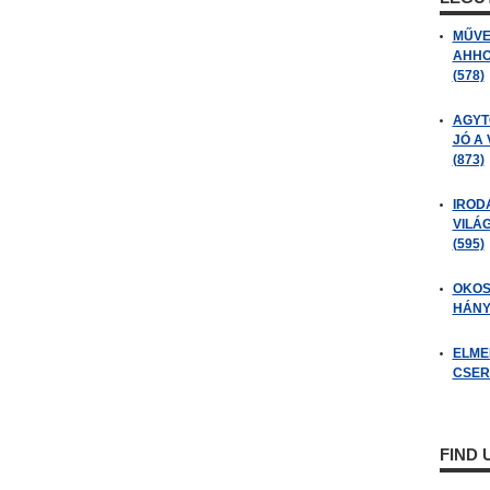
MŰVE
AHHO
(578)
AGYT
JÓ A
(873)
IROD
VILÁ
(595)
OKOS
HÁNY
ELME
CSER
FIND