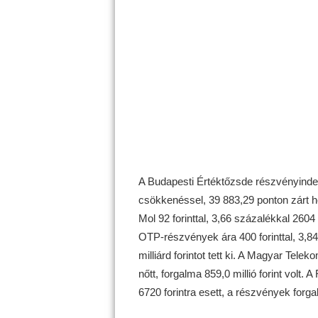
A Budapesti Értéktőzsde részvényinde
csökkenéssel, 39 883,29 ponton zárt hét
Mol 92 forinttal, 3,66 százalékkal 2604 
OTP-részvények ára 400 forinttal, 3,84
milliárd forintot tett ki. A Magyar Telek
nőtt, forgalma 859,0 millió forint volt. 
6720 forintra esett, a részvények forgalm