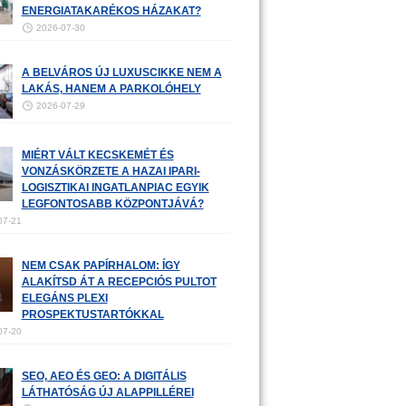
ENERGIATAKARÉKOS HÁZAKAT?
2026-07-30
A BELVÁROS ÚJ LUXUSCIKKE NEM A
LAKÁS, HANEM A PARKOLÓHELY
2026-07-29
MIÉRT VÁLT KECSKEMÉT ÉS
VONZÁSKÖRZETE A HAZAI IPARI-
LOGISZTIKAI INGATLANPIAC EGYIK
LEGFONTOSABB KÖZPONTJÁVÁ?
07-21
NEM CSAK PAPÍRHALOM: ÍGY
ALAKÍTSD ÁT A RECEPCIÓS PULTOT
ELEGÁNS PLEXI
PROSPEKTUSTARTÓKKAL
07-20
SEO, AEO ÉS GEO: A DIGITÁLIS
LÁTHATÓSÁG ÚJ ALAPPILLÉREI