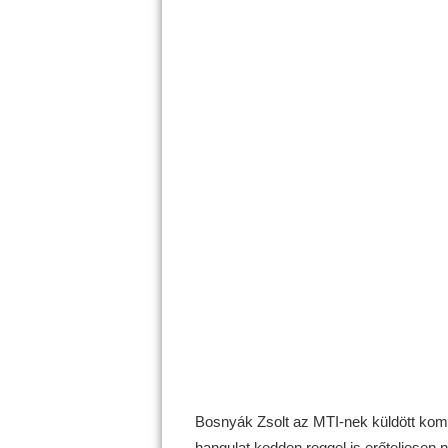
Bosnyák Zsolt az MTI-nek küldött komm
hangulat kedden reggel is erőteljesen 