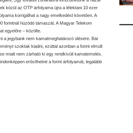
ek közül az OTP árfolyama újra a lélektani 10 ezer
rfolyama korrigálhat a nagy emelkedést követően. A
500 forintnál húzódó támaszát. A Magyar Telekom
at egyelőre – közölte.
yelni a jegybank nem kamatmeghatározó ülésére. Bár
ényt szoktak kiadni, ezúttal azonban a forint elmúlt
ése miatt nem zárható ki egy rendkívüli kamatemelés.
enképpen erősíthetné a forint árfolyamát, legalább