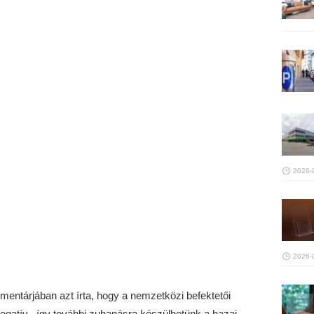
2026-
2026-
entárjában azt írta, hogy a nemzetközi befektetői
negatív, „így további zuhanásra készülhetünk a hazai