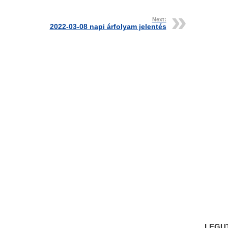
Next:
2022-03-08 napi árfolyam jelentés
LEGU