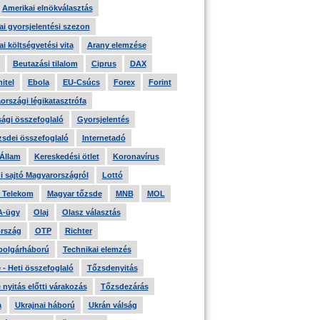
Amerikai elnökválasztás
i gyorsjelentési szezon
i költségvetési vita
Arany elemzése
Beutazási tilalom
Ciprus
DAX
itel
Ebola
EU-Csúcs
Forex
Forint
országi légikatasztrófa
ági összefoglaló
Gyorsjelentés
zsdei összefoglaló
Internetadó
 Állam
Kereskedési ötlet
Koronavírus
i sajtó Magyarországról
Lottó
 Telekom
Magyar tőzsde
MNB
MOL
A-ügy
Olaj
Olasz választás
rszág
OTP
Richter
 polgárháború
Technikai elemzés
- Heti összefoglaló
Tőzsdenyitás
nyitás előtti várakozás
Tőzsdezárás
a
Ukrajnai háború
Ukrán válság