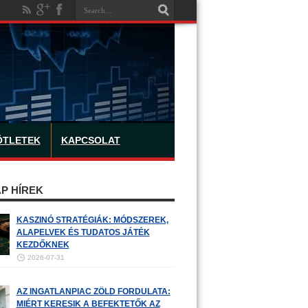
ÖTLETEK
KAPCSOLAT
P HÍREK
KASZINÓ STRATÉGIÁK: MÓDSZEREK,
ALAPELVEK ÉS TUDATOS JÁTÉK
KEZDŐKNEK
2026-07-31
AZ INGATLANPIAC ZÖLD FORDULATA:
MIÉRT KERESIK A BEFEKTETŐK AZ