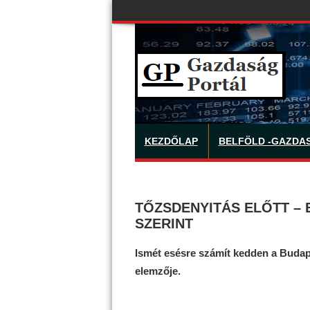
KEZDŐLAP
BELFÖLD -GAZDA
TŐZSDENYITÁS ELŐTT – 
SZERINT
Ismét esésre számít kedden a Budape
elemzője.