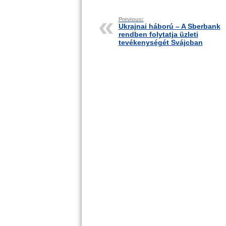
Previous:
Ukrajnai háború – A Sberbank
rendben folytatja üzleti
tevékenységét Svájcban