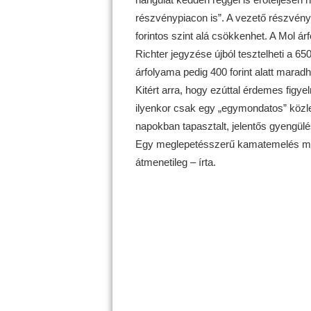
részvénypiacon is”. A vezető részvény
forintos szint alá csökkenhet. A Mol á
Richter jegyzése újból tesztelheti a 6
árfolyama pedig 400 forint alatt maradh
Kitért arra, hogy ezúttal érdemes fig
ilyenkor csak egy „egymondatos” közlem
napokban tapasztalt, jelentős gyengül
Egy meglepetésszerű kamatemelés mind
átmenetileg – írta.