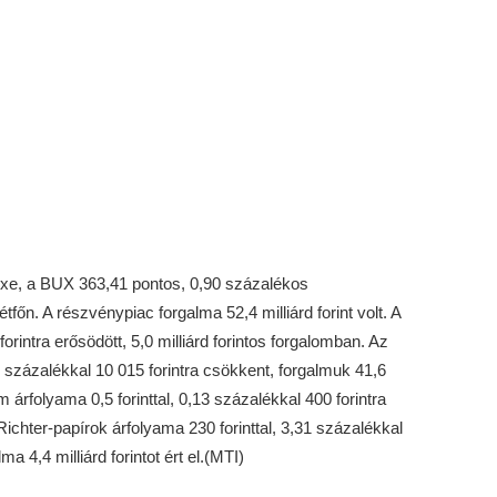
xe, a BUX 363,41 pontos, 0,90 százalékos
főn. A részvénypiac forgalma 52,4 milliárd forint volt. A
forintra erősödött, 5,0 milliárd forintos forgalomban. Az
 százalékkal 10 015 forintra csökkent, forgalmuk 41,6
om árfolyama 0,5 forinttal, 0,13 százalékkal 400 forintra
A Richter-papírok árfolyama 230 forinttal, 3,31 százalékkal
a 4,4 milliárd forintot ért el.(MTI)