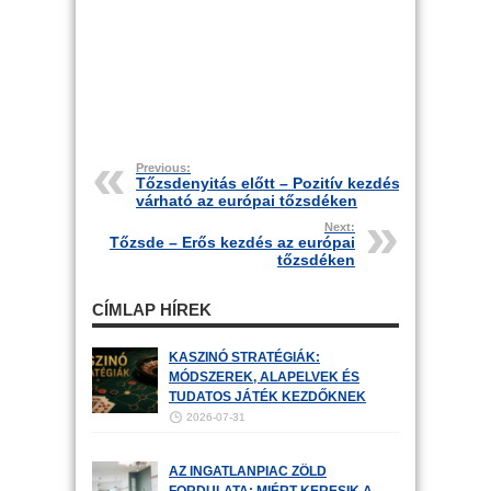
Previous:
Tőzsdenyitás előtt – Pozitív kezdés
várható az európai tőzsdéken
Next:
Tőzsde – Erős kezdés az európai
tőzsdéken
CÍMLAP HÍREK
KASZINÓ STRATÉGIÁK:
MÓDSZEREK, ALAPELVEK ÉS
TUDATOS JÁTÉK KEZDŐKNEK
2026-07-31
AZ INGATLANPIAC ZÖLD