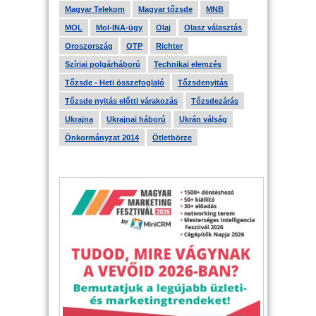
Magyar Telekom
Magyar tőzsde
MNB
MOL
Mol-INA-ügy
Olaj
Olasz választás
Oroszország
OTP
Richter
Szíriai polgárháború
Technikai elemzés
Tőzsde - Heti összefoglaló
Tőzsdenyitás
Tőzsde nyitás előtti várakozás
Tőzsdezárás
Ukrajna
Ukrajnai háború
Ukrán válság
Önkormányzat 2014
Ötletbörze