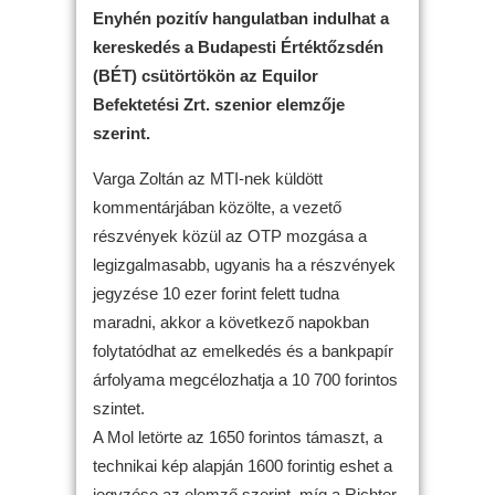
Enyhén pozitív hangulatban indulhat a
kereskedés a Budapesti Értéktőzsdén
(BÉT) csütörtökön az Equilor
Befektetési Zrt. szenior elemzője
szerint.
Varga Zoltán az MTI-nek küldött
kommentárjában közölte, a vezető
részvények közül az OTP mozgása a
legizgalmasabb, ugyanis ha a részvények
jegyzése 10 ezer forint felett tudna
maradni, akkor a következő napokban
folytatódhat az emelkedés és a bankpapír
árfolyama megcélozhatja a 10 700 forintos
szintet.
A Mol letörte az 1650 forintos támaszt, a
technikai kép alapján 1600 forintig eshet a
jegyzése az elemző szerint, míg a Richter