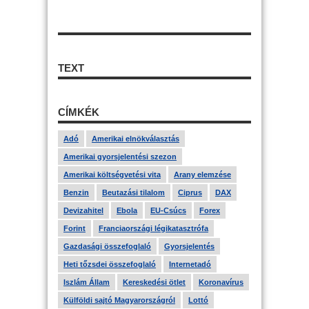
TEXT
CÍMKÉK
Adó
Amerikai elnökválasztás
Amerikai gyorsjelentési szezon
Amerikai költségvetési vita
Arany elemzése
Benzin
Beutazási tilalom
Ciprus
DAX
Devizahitel
Ebola
EU-Csúcs
Forex
Forint
Franciaországi légikatasztrófa
Gazdasági összefoglaló
Gyorsjelentés
Heti tőzsdei összefoglaló
Internetadó
Iszlám Állam
Kereskedési ötlet
Koronavírus
Külföldi sajtó Magyarországról
Lottó