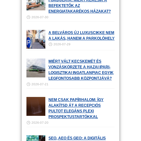
FORDULATA: MIÉRT KERESIK A
BEFEKTETŐK AZ
ENERGIATAKARÉKOS HÁZAKAT?
2026-07-30
A BELVÁROS ÚJ LUXUSCIKKE NEM
A LAKÁS, HANEM A PARKOLÓHELY
2026-07-29
MIÉRT VÁLT KECSKEMÉT ÉS
VONZÁSKÖRZETE A HAZAI IPARI-
LOGISZTIKAI INGATLANPIAC EGYIK
LEGFONTOSABB KÖZPONTJÁVÁ?
2026-07-21
NEM CSAK PAPÍRHALOM: ÍGY
ALAKÍTSD ÁT A RECEPCIÓS
PULTOT ELEGÁNS PLEXI
PROSPEKTUSTARTÓKKAL
2026-07-20
SEO, AEO ÉS GEO: A DIGITÁLIS