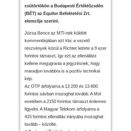
csütörtökön a Budapesti Értéktőzsdén
(BÉT) az Equilor Befektetési Zrt.
elemzője szerint.
Józsa Bence az MTI-nek küldött
kommentárjában azt írta: a vezető
részvények közül a Richter letörte a 9 ezer
forintos támaszt, így ezt az ellenállást
kellene megugrania a jegyzésnek, hogy
maradjon továbbra is a pozitív technikai
kép.
Az OTP árfolyama a 13 200 és 13 800
forintos sávban mozoghat tovább. A Mol
esetében a 2150 forintos támaszt érdemes
figyelni. A Magyar Telekom árfolyama a
415 forintos ellenállás irányába mozoghat
tovább – közölte.