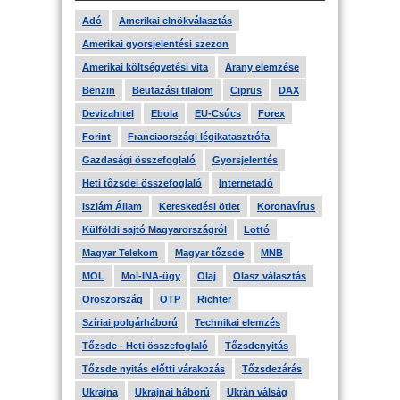
Adó
Amerikai elnökválasztás
Amerikai gyorsjelentési szezon
Amerikai költségvetési vita
Arany elemzése
Benzin
Beutazási tilalom
Ciprus
DAX
Devizahitel
Ebola
EU-Csúcs
Forex
Forint
Franciaországi légikatasztrófa
Gazdasági összefoglaló
Gyorsjelentés
Heti tőzsdei összefoglaló
Internetadó
Iszlám Állam
Kereskedési ötlet
Koronavírus
Külföldi sajtó Magyarországról
Lottó
Magyar Telekom
Magyar tőzsde
MNB
MOL
Mol-INA-ügy
Olaj
Olasz választás
Oroszország
OTP
Richter
Szíriai polgárháború
Technikai elemzés
Tőzsde - Heti összefoglaló
Tőzsdenyitás
Tőzsde nyitás előtti várakozás
Tőzsdezárás
Ukrajna
Ukrajnai háború
Ukrán válság