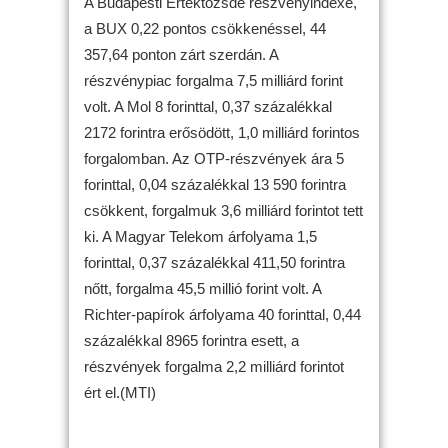
A Budapesti Értéktőzsde részvényindexe,
a BUX 0,22 pontos csökkenéssel, 44
357,64 ponton zárt szerdán. A
részvénypiac forgalma 7,5 milliárd forint
volt. A Mol 8 forinttal, 0,37 százalékkal
2172 forintra erősödött, 1,0 milliárd forintos
forgalomban. Az OTP-részvények ára 5
forinttal, 0,04 százalékkal 13 590 forintra
csökkent, forgalmuk 3,6 milliárd forintot tett
ki. A Magyar Telekom árfolyama 1,5
forinttal, 0,37 százalékkal 411,50 forintra
nőtt, forgalma 45,5 millió forint volt. A
Richter-papírok árfolyama 40 forinttal, 0,44
százalékkal 8965 forintra esett, a
részvények forgalma 2,2 milliárd forintot
ért el.(MTI)