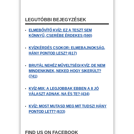
LEGUTÓBBI BEJEGYZÉSEK
ELMEBŐVÍTŐ KVÍZ: EZ A TESZT SEM
KÖNNYŰ, CSERÉBE ÉRDEKES (590)
KVÍZKÉRDÉS CSOKOR: ELMEBAJNOKSÁG,
HÁNY PONTOD LESZ? (617)
BRUTÁL NEHÉZ MŰVELTSÉGI KVÍZ, DE NEM
MINDENKINEK, NEKED HOGY SIKERÜLT?
(741)
KVÍZ-MIX: A LEGJOBBAK EBBEN A 8 JÓ
VÁLASZT ADNAK, NA ÉS TE? (434)
KVÍZ: MOST MUTASD MEG MIT TUDSZ! HÁNY
PONTOD LETT? (633)
FIND US ON FACEBOOK