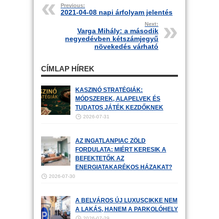
Previous:
2021-04-08 napi árfolyam jelentés
Next:
Varga Mihály: a második
negyedévben kétszámjegyű
növekedés várható
CÍMLAP HÍREK
KASZINÓ STRATÉGIÁK:
MÓDSZEREK, ALAPELVEK ÉS
TUDATOS JÁTÉK KEZDŐKNEK
2026-07-31
AZ INGATLANPIAC ZÖLD
FORDULATA: MIÉRT KERESIK A
BEFEKTETŐK AZ
ENERGIATAKARÉKOS HÁZAKAT?
2026-07-30
A BELVÁROS ÚJ LUXUSCIKKE NEM
A LAKÁS, HANEM A PARKOLÓHELY
2026-07-29