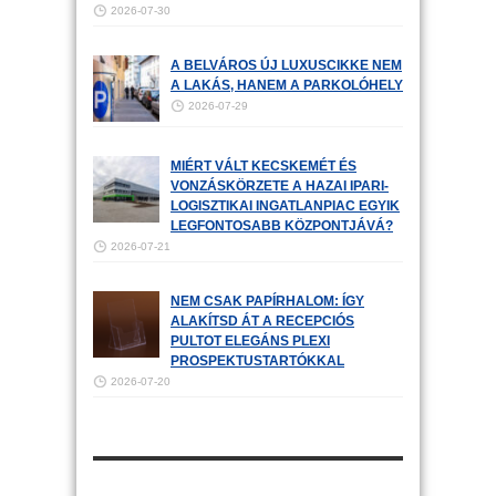
2026-07-30
A BELVÁROS ÚJ LUXUSCIKKE NEM
A LAKÁS, HANEM A PARKOLÓHELY
2026-07-29
MIÉRT VÁLT KECSKEMÉT ÉS
VONZÁSKÖRZETE A HAZAI IPARI-
LOGISZTIKAI INGATLANPIAC EGYIK
LEGFONTOSABB KÖZPONTJÁVÁ?
2026-07-21
NEM CSAK PAPÍRHALOM: ÍGY
ALAKÍTSD ÁT A RECEPCIÓS
PULTOT ELEGÁNS PLEXI
PROSPEKTUSTARTÓKKAL
2026-07-20