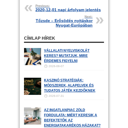
Previous:
2020-12-01 napi árfolyam jelentés
Next:
Tőzsde – Erősödés nyitáskor
Nyugat-Európában
CÍMLAP HÍREK
VÁLLALATI NYELVISKOLÁT
KERES? MUTATJUK, MIRE
ÉRDEMES FIGYELNI
2026-08-07
KASZINÓ STRATÉGIÁK:
MÓDSZEREK, ALAPELVEK ÉS
TUDATOS JÁTÉK KEZDŐKNEK
2026-07-31
AZ INGATLANPIAC ZÖLD
FORDULATA: MIÉRT KERESIK A
BEFEKTETŐK AZ
ENERGIATAKARÉKOS HÁZAKAT?