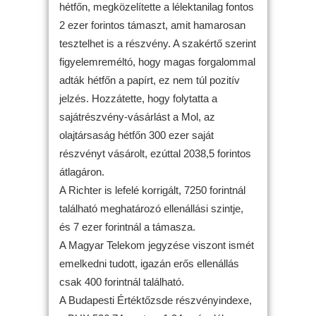
hétfőn, megközelítette a lélektanilag fontos
2 ezer forintos támaszt, amit hamarosan
tesztelhet is a részvény. A szakértő szerint
figyelemreméltó, hogy magas forgalommal
adták hétfőn a papírt, ez nem túl pozitív
jelzés. Hozzátette, hogy folytatta a
sajátrészvény-vásárlást a Mol, az
olajtársaság hétfőn 300 ezer saját
részvényt vásárolt, ezúttal 2038,5 forintos
átlagáron.
A Richter is lefelé korrigált, 7250 forintnál
található meghatározó ellenállási szintje,
és 7 ezer forintnál a támasza.
A Magyar Telekom jegyzése viszont ismét
emelkedni tudott, igazán erős ellenállás
csak 400 forintnál található.
A Budapesti Értéktőzsde részvényindexe,