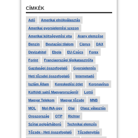
CÍMKÉK
Adó
Amerikai elnökválasztás
Amerikai gyorsjelentési szezon
Amerikai költségvetési vita
Arany elemzése
Benzin
Beutazási tilalom
Ciprus
DAX
Devizahitel
Ebola
EU-Csúcs
Forex
Forint
Franciaországi légikatasztrófa
Gazdasági összefoglaló
Gyorsjelentés
Heti tőzsdei összefoglaló
Internetadó
Iszlám Állam
Kereskedési ötlet
Koronavírus
Külföldi sajtó Magyarországról
Lottó
Magyar Telekom
Magyar tőzsde
MNB
MOL
Mol-INA-ügy
Olaj
Olasz választás
Oroszország
OTP
Richter
Szíriai polgárháború
Technikai elemzés
Tőzsde - Heti összefoglaló
Tőzsdenyitás