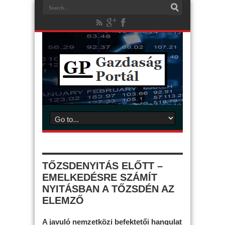
TŐZSDENYITÁS ELŐTT –
EMELKEDÉSRE SZÁMÍT
NYITÁSBAN A TŐZSDÉN AZ
ELEMZŐ
A javuló nemzetközi befektetői hangulat