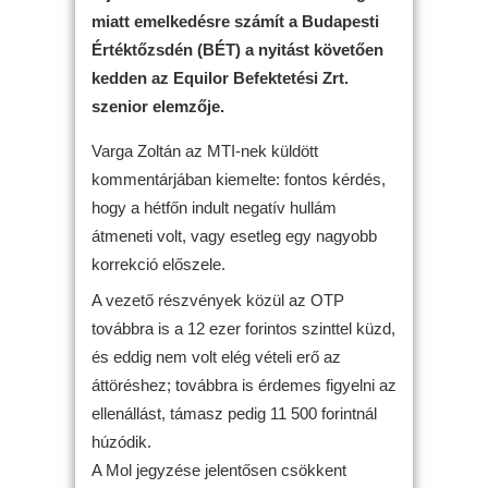
miatt emelkedésre számít a Budapesti
Értéktőzsdén (BÉT) a nyitást követően
kedden az Equilor Befektetési Zrt.
szenior elemzője.
Varga Zoltán az MTI-nek küldött
kommentárjában kiemelte: fontos kérdés,
hogy a hétfőn indult negatív hullám
átmeneti volt, vagy esetleg egy nagyobb
korrekció előszele.
A vezető részvények közül az OTP
továbbra is a 12 ezer forintos szinttel küzd,
és eddig nem volt elég vételi erő az
áttöréshez; továbbra is érdemes figyelni az
ellenállást, támasz pedig 11 500 forintnál
húzódik.
A Mol jegyzése jelentősen csökkent