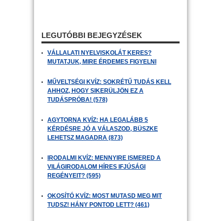
LEGUTÓBBI BEJEGYZÉSEK
VÁLLALATI NYELVISKOLÁT KERES?
MUTATJUK, MIRE ÉRDEMES FIGYELNI
MŰVELTSÉGI KVÍZ: SOKRÉTŰ TUDÁS KELL
AHHOZ, HOGY SIKERÜLJÖN EZ A
TUDÁSPRÓBA! (578)
AGYTORNA KVÍZ: HA LEGALÁBB 5
KÉRDÉSRE JÓ A VÁLASZOD, BÜSZKE
LEHETSZ MAGADRA (873)
IRODALMI KVÍZ: MENNYIRE ISMERED A
VILÁGIRODALOM HÍRES IFJÚSÁGI
REGÉNYEIT? (595)
OKOSÍTÓ KVÍZ: MOST MUTASD MEG MIT
TUDSZ! HÁNY PONTOD LETT? (461)