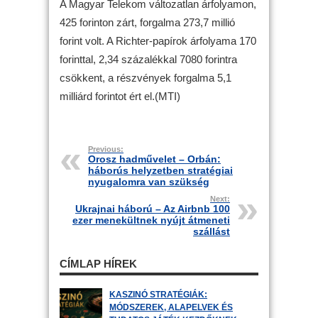
A Magyar Telekom változatlan árfolyamon,
425 forinton zárt, forgalma 273,7 millió
forint volt. A Richter-papírok árfolyama 170
forinttal, 2,34 százalékkal 7080 forintra
csökkent, a részvények forgalma 5,1
milliárd forintot ért el.(MTI)
Previous:
Orosz hadművelet – Orbán:
háborús helyzetben stratégiai
nyugalomra van szükség
Next:
Ukrajnai háború – Az Airbnb 100
ezer menekültnek nyújt átmeneti
szállást
CÍMLAP HÍREK
KASZINÓ STRATÉGIÁK:
MÓDSZEREK, ALAPELVEK ÉS