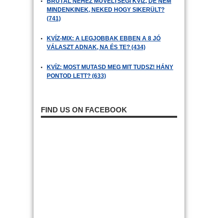
BRUTÁL NEHÉZ MŰVELTSÉGI KVÍZ, DE NEM
MINDENKINEK, NEKED HOGY SIKERÜLT?
(741)
KVÍZ-MIX: A LEGJOBBAK EBBEN A 8 JÓ
VÁLASZT ADNAK, NA ÉS TE? (434)
KVÍZ: MOST MUTASD MEG MIT TUDSZ! HÁNY
PONTOD LETT? (633)
FIND US ON FACEBOOK