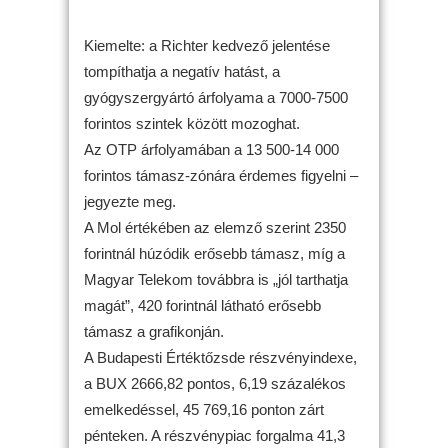
Kiemelte: a Richter kedvező jelentése
tompíthatja a negatív hatást, a
gyógyszergyártó árfolyama a 7000-7500
forintos szintek között mozoghat.
Az OTP árfolyamában a 13 500-14 000
forintos támasz-zónára érdemes figyelni –
jegyezte meg.
A Mol értékében az elemző szerint 2350
forintnál húzódik erősebb támasz, míg a
Magyar Telekom továbbra is „jól tarthatja
magát”, 420 forintnál látható erősebb
támasz a grafikonján.
A Budapesti Értéktőzsde részvényindexe,
a BUX 2666,82 pontos, 6,19 százalékos
emelkedéssel, 45 769,16 ponton zárt
pénteken. A részvénypiac forgalma 41,3