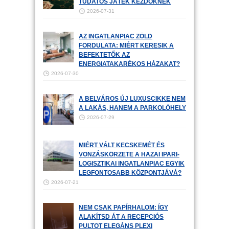
TUDATOS JÁTÉK KEZDŐKNEK
2026-07-31
AZ INGATLANPIAC ZÖLD
FORDULATA: MIÉRT KERESIK A
BEFEKTETŐK AZ
ENERGIATAKARÉKOS HÁZAKAT?
2026-07-30
A BELVÁROS ÚJ LUXUSCIKKE NEM
A LAKÁS, HANEM A PARKOLÓHELY
2026-07-29
MIÉRT VÁLT KECSKEMÉT ÉS
VONZÁSKÖRZETE A HAZAI IPARI-
LOGISZTIKAI INGATLANPIAC EGYIK
LEGFONTOSABB KÖZPONTJÁVÁ?
2026-07-21
NEM CSAK PAPÍRHALOM: ÍGY
ALAKÍTSD ÁT A RECEPCIÓS
PULTOT ELEGÁNS PLEXI