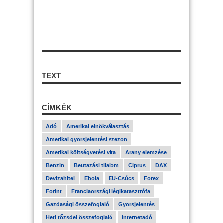
TEXT
CÍMKÉK
Adó
Amerikai elnökválasztás
Amerikai gyorsjelentési szezon
Amerikai költségvetési vita
Arany elemzése
Benzin
Beutazási tilalom
Ciprus
DAX
Devizahitel
Ebola
EU-Csúcs
Forex
Forint
Franciaországi légikatasztrófa
Gazdasági összefoglaló
Gyorsjelentés
Heti tőzsdei összefoglaló
Internetadó