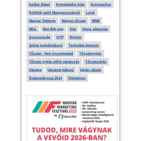
Iszlám Állam
Kereskedési ötlet
Koronavírus
Külföldi sajtó Magyarországról
Lottó
Magyar Telekom
Magyar tőzsde
MNB
MOL
Mol-INA-ügy
Olaj
Olasz választás
Oroszország
OTP
Richter
Szíriai polgárháború
Technikai elemzés
Tőzsde - Heti összefoglaló
Tőzsdenyitás
Tőzsde nyitás előtti várakozás
Tőzsdezárás
Ukrajna
Ukrajnai háború
Ukrán válság
Önkormányzat 2014
Ötletbörze