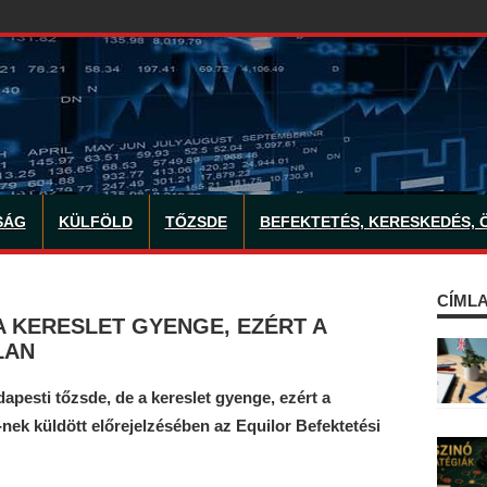
SÁG
KÜLFÖLD
TŐZSDE
BEFEKTETÉS, KERESKEDÉS, 
CÍMLA
A KERESLET GYENGE, EZÉRT A
LAN
pesti tőzsde, de a kereslet gyenge, ezért a
I-nek küldött előrejelzésében az Equilor Befektetési