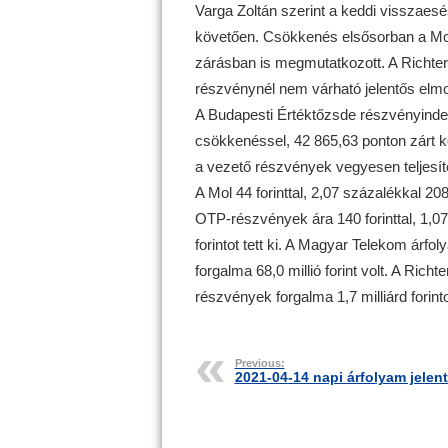
Varga Zoltán szerint a keddi visszaesé
követően. Csökkenés elsősorban a Mol
zárásban is megmutatkozott. A Richter 
részvénynél nem várható jelentős elmo
A Budapesti Értéktőzsde részvényinde
csökkenéssel, 42 865,63 ponton zárt ked
a vezető részvények vegyesen teljesít
A Mol 44 forinttal, 2,07 százalékkal 208
OTP-részvények ára 140 forinttal, 1,07 
forintot tett ki. A Magyar Telekom árfol
forgalma 68,0 millió forint volt. A Richt
részvények forgalma 1,7 milliárd forinto
Previous:
2021-04-14 napi árfolyam jelen