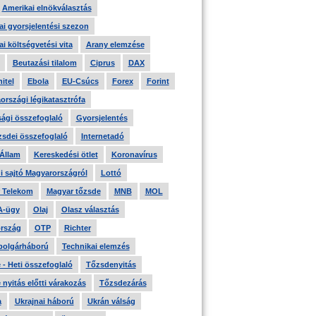
Amerikai elnökválasztás
i gyorsjelentési szezon
i költségvetési vita
Arany elemzése
Beutazási tilalom
Ciprus
DAX
itel
Ebola
EU-Csúcs
Forex
Forint
országi légikatasztrófa
ági összefoglaló
Gyorsjelentés
zsdei összefoglaló
Internetadó
 Állam
Kereskedési ötlet
Koronavírus
i sajtó Magyarországról
Lottó
 Telekom
Magyar tőzsde
MNB
MOL
A-ügy
Olaj
Olasz választás
rszág
OTP
Richter
 polgárháború
Technikai elemzés
- Heti összefoglaló
Tőzsdenyitás
nyitás előtti várakozás
Tőzsdezárás
a
Ukrajnai háború
Ukrán válság