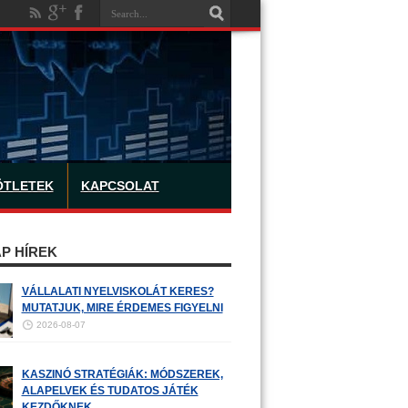
ÖTLETEK
KAPCSOLAT
P HÍREK
VÁLLALATI NYELVISKOLÁT KERES?
MUTATJUK, MIRE ÉRDEMES FIGYELNI
2026-08-07
KASZINÓ STRATÉGIÁK: MÓDSZEREK,
ALAPELVEK ÉS TUDATOS JÁTÉK
KEZDŐKNEK