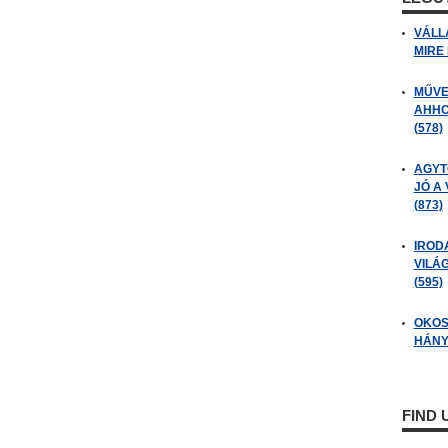
VÁLL
MIRE
MŰVE
AHHO
(578)
AGYT
JÓ A
(873)
IROD
VILÁ
(595)
OKOS
HÁNY
FIND