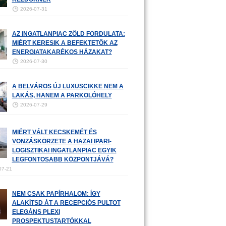
2026-07-31
AZ INGATLANPIAC ZÖLD FORDULATA:
MIÉRT KERESIK A BEFEKTETŐK AZ
ENERGIATAKARÉKOS HÁZAKAT?
2026-07-30
A BELVÁROS ÚJ LUXUSCIKKE NEM A
LAKÁS, HANEM A PARKOLÓHELY
2026-07-29
MIÉRT VÁLT KECSKEMÉT ÉS
VONZÁSKÖRZETE A HAZAI IPARI-
LOGISZTIKAI INGATLANPIAC EGYIK
LEGFONTOSABB KÖZPONTJÁVÁ?
07-21
NEM CSAK PAPÍRHALOM: ÍGY
ALAKÍTSD ÁT A RECEPCIÓS PULTOT
ELEGÁNS PLEXI
PROSPEKTUSTARTÓKKAL