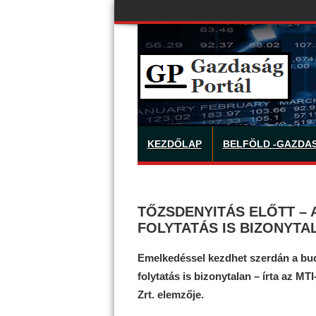
KEZDŐLAP
BELFÖLD -GAZDA
TŐZSDENYITÁS ELŐTT – 
FOLYTATÁS IS BIZONYTA
Emelkedéssel kezdhet szerdán a buda
folytatás is bizonytalan – írta az MT
Zrt. elemzője.