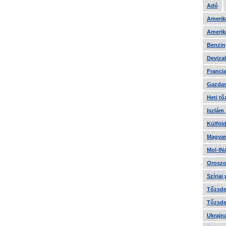
Adó
Amerika
Amerika
Benzin
Devizah
Francia
Gazdas
Heti tő
Iszlám
Külföld
Magyar
Mol-IN
Oroszo
Szíriai
Tőzsde 
Tőzsde 
Ukrajn