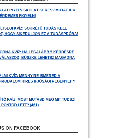
ALATI NYELVISKOLÁT KERES? MUTATJUK,
 ÉRDEMES FIGYELNI
LTSÉGI KVÍZ: SOKRÉTŰ TUDÁS KELL
Z, HOGY SIKERÜLJÖN EZ A TUDÁSPRÓBA!
ORNA KVÍZ: HA LEGALÁBB 5 KÉRDÉSRE
 VÁLASZOD, BÜSZKE LEHETSZ MAGADRA
ALMI KVÍZ: MENNYIRE ISMERED A
GIRODALOM HÍRES IFJÚSÁGI REGÉNYEIT?
ÍTÓ KVÍZ: MOST MUTASD MEG MIT TUDSZ!
 PONTOD LETT? (461)
 US ON FACEBOOK