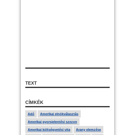
TEXT
CÍMKÉK
Adó
Amerikai elnökválasztás
Amerikai gyorsjelentési szezon
Amerikai költségvetési vita
Arany elemzése