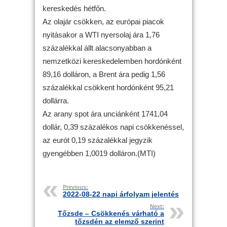
kereskedés hétfőn.
Az olajár csökken, az európai piacok
nyitásakor a WTI nyersolaj ára 1,76
százalékkal állt alacsonyabban a
nemzetközi kereskedelemben hordónként
89,16 dolláron, a Brent ára pedig 1,56
százalékkal csökkent hordónként 95,21
dollárra.
Az arany spot ára unciánként 1741,04
dollár, 0,39 százalékos napi csökkenéssel,
az eurót 0,19 százalékkal jegyzik
gyengébben 1,0019 dolláron.(MTI)
Previous:
2022-08-22 napi árfolyam jelentés
Next:
Tőzsde – Csökkenés várható a
tőzsdén az elemző szerint