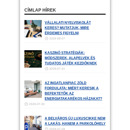
CÍMLAP HÍREK
VÁLLALATI NYELVISKOLÁT
KERES? MUTATJUK, MIRE
ÉRDEMES FIGYELNI
2026-08-07
KASZINÓ STRATÉGIÁK:
MÓDSZEREK, ALAPELVEK ÉS
TUDATOS JÁTÉK KEZDŐKNEK
2026-07-31
AZ INGATLANPIAC ZÖLD
FORDULATA: MIÉRT KERESIK A
BEFEKTETŐK AZ
ENERGIATAKARÉKOS HÁZAKAT?
2026-07-30
A BELVÁROS ÚJ LUXUSCIKKE NEM
A LAKÁS, HANEM A PARKOLÓHELY
2026-07-29