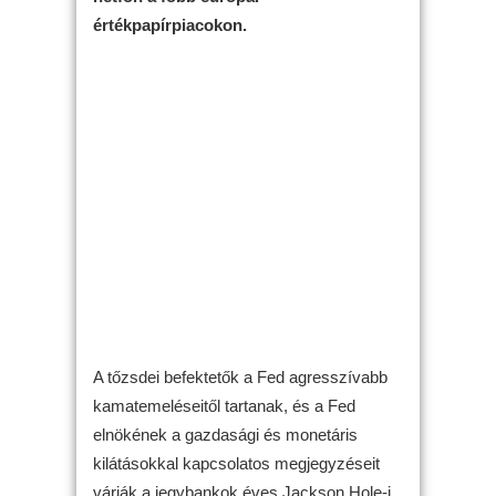
értékpapírpiacokon.
A tőzsdei befektetők a Fed agresszívabb
kamatemeléseitől tartanak, és a Fed
elnökének a gazdasági és monetáris
kilátásokkal kapcsolatos megjegyzéseit
várják a jegybankok éves Jackson Hole-i