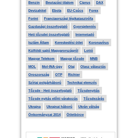
Benzin
Beutazási tilalom
Ciprus
DAX
Devizahitel
Ebola
EU-Csúcs
Forex
Forint
Franciaországi légikatasztrófa
Gazdasági összefoglaló
Gyorsjelentés
Heti tőzsdei összefoglaló
Internetadó
Iszlám Állam
Kereskedési ötlet
Koronavírus
Külföldi sajtó Magyarországról
Lottó
Magyar Telekom
Magyar tőzsde
MNB
MOL
Mol-INA-ügy
Olaj
Olasz választás
Oroszország
OTP
Richter
Szíriai polgárháború
Technikai elemzés
Tőzsde - Heti összefoglaló
Tőzsdenyitás
Tőzsde nyitás előtti várakozás
Tőzsdezárás
Ukrajna
Ukrajnai háború
Ukrán válság
Önkormányzat 2014
Ötletbörze