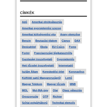
CÍMKÉK
Adó
Amerikai elnökválasztás
Amerikai gyorsjelentési szezon
Amerikai költségvetési vita
Arany elemzése
Benzin
Beutazási tilalom
Ciprus
DAX
Devizahitel
Ebola
EU-Csúcs
Forex
Forint
Franciaországi légikatasztrófa
Gazdasági összefoglaló
Gyorsjelentés
Heti tőzsdei összefoglaló
Internetadó
Iszlám Állam
Kereskedési ötlet
Koronavírus
Külföldi sajtó Magyarországról
Lottó
Magyar Telekom
Magyar tőzsde
MNB
MOL
Mol-INA-ügy
Olaj
Olasz választás
Oroszország
OTP
Richter
Szíriai polgárháború
Technikai elemzés