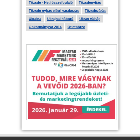
Tőzsde - Heti összefoglaló
Tőzsdenyitás
Tőzsde nyitás előtti várakozás
Tőzsdezárás
Ukrajna
Ukrajnai háború
Ukrán válság
Önkormányzat 2014
Ötletbörze