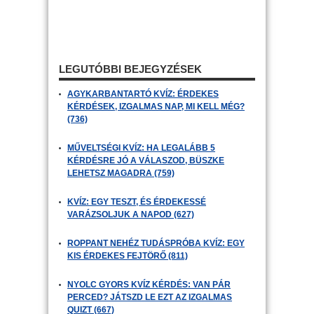
LEGUTÓBBI BEJEGYZÉSEK
AGYKARBANTARTÓ KVÍZ: ÉRDEKES
KÉRDÉSEK, IZGALMAS NAP, MI KELL MÉG?
(736)
MŰVELTSÉGI KVÍZ: HA LEGALÁBB 5
KÉRDÉSRE JÓ A VÁLASZOD, BÜSZKE
LEHETSZ MAGADRA (759)
KVÍZ: EGY TESZT, ÉS ÉRDEKESSÉ
VARÁZSOLJUK A NAPOD (627)
ROPPANT NEHÉZ TUDÁSPRÓBA KVÍZ: EGY
KIS ÉRDEKES FEJTÖRŐ (811)
NYOLC GYORS KVÍZ KÉRDÉS: VAN PÁR
PERCED? JÁTSZD LE EZT AZ IZGALMAS
QUIZT (667)