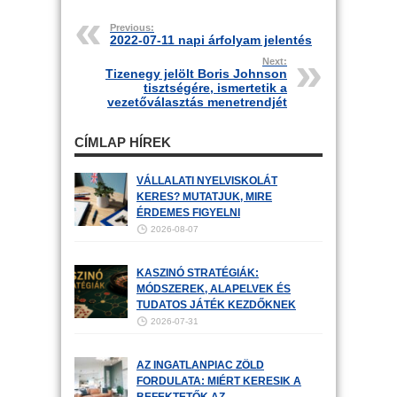
Previous:
2022-07-11 napi árfolyam jelentés
Next:
Tizenegy jelölt Boris Johnson
tisztségére, ismertetik a
vezetőválasztás menetrendjét
CÍMLAP HÍREK
VÁLLALATI NYELVISKOLÁT
KERES? MUTATJUK, MIRE
ÉRDEMES FIGYELNI
2026-08-07
KASZINÓ STRATÉGIÁK:
MÓDSZEREK, ALAPELVEK ÉS
TUDATOS JÁTÉK KEZDŐKNEK
2026-07-31
AZ INGATLANPIAC ZÖLD
FORDULATA: MIÉRT KERESIK A