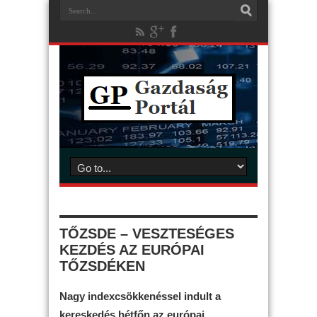
TŐZSDE – VESZTESÉGES
KEZDÉS AZ EURÓPAI
TŐZSDÉKEN
Nagy indexcsökkenéssel indult a
kereskedés hétfőn az európai