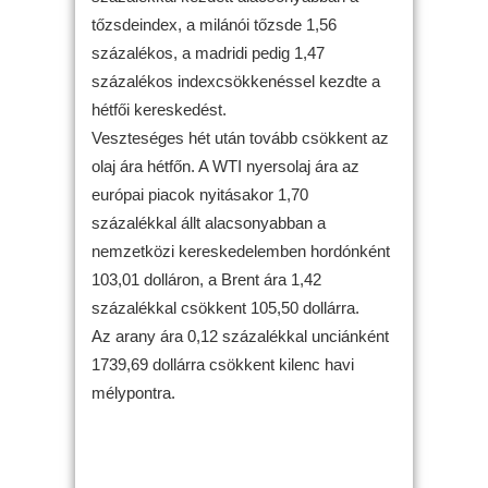
tőzsdeindex, a milánói tőzsde 1,56
százalékos, a madridi pedig 1,47
százalékos indexcsökkenéssel kezdte a
hétfői kereskedést.
Veszteséges hét után tovább csökkent az
olaj ára hétfőn. A WTI nyersolaj ára az
európai piacok nyitásakor 1,70
százalékkal állt alacsonyabban a
nemzetközi kereskedelemben hordónként
103,01 dolláron, a Brent ára 1,42
százalékkal csökkent 105,50 dollárra.
Az arany ára 0,12 százalékkal unciánként
1739,69 dollárra csökkent kilenc havi
mélypontra.