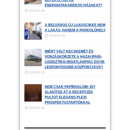
BEFEKTETŐK AZ
ENERGIATAKARÉKOS HÁZAKAT?
2026-07-30
A BELVÁROS ÚJ LUXUSCIKKE NEM
A LAKÁS, HANEM A PARKOLÓHELY
2026-07-29
MIÉRT VÁLT KECSKEMÉT ÉS
VONZÁSKÖRZETE A HAZAI IPARI-
LOGISZTIKAI INGATLANPIAC EGYIK
LEGFONTOSABB KÖZPONTJÁVÁ?
2026-07-21
NEM CSAK PAPÍRHALOM: ÍGY
ALAKÍTSD ÁT A RECEPCIÓS
PULTOT ELEGÁNS PLEXI
PROSPEKTUSTARTÓKKAL
2026-07-20