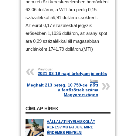
nemzetközi kereskedelemben hordónként
63,06 dolláron, a WTI ára pedig 0,15
százalékkal 59,91 dollárra csökkent.
Az eurót 0,17 százalékkal jegyzik
erősebben 1,1936 dolláron, az arany spot
ára 0,29 százalékkal áll magasabban
unciánként 1741,79 dolláron.(MTI)
Previous:
2021-03-19 napi árfolyam jelentés
Next:
Meghalt 213 beteg, 10 759-cel nőtt
a fertőzöttek száma
Magyarországon
CÍMLAP HÍREK
VÁLLALATI NYELVISKOLÁT
KERES? MUTATJUK, MIRE
ÉRDEMES FIGYELNI