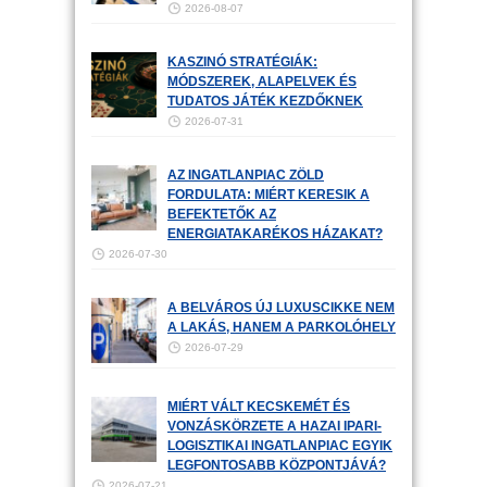
2026-08-07
KASZINÓ STRATÉGIÁK:
MÓDSZEREK, ALAPELVEK ÉS
TUDATOS JÁTÉK KEZDŐKNEK
2026-07-31
AZ INGATLANPIAC ZÖLD
FORDULATA: MIÉRT KERESIK A
BEFEKTETŐK AZ
ENERGIATAKARÉKOS HÁZAKAT?
2026-07-30
A BELVÁROS ÚJ LUXUSCIKKE NEM
A LAKÁS, HANEM A PARKOLÓHELY
2026-07-29
MIÉRT VÁLT KECSKEMÉT ÉS
VONZÁSKÖRZETE A HAZAI IPARI-
LOGISZTIKAI INGATLANPIAC EGYIK
LEGFONTOSABB KÖZPONTJÁVÁ?
2026-07-21