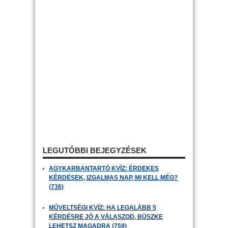
LEGUTÓBBI BEJEGYZÉSEK
AGYKARBANTARTÓ KVÍZ: ÉRDEKES
KÉRDÉSEK, IZGALMAS NAP, MI KELL MÉG?
(736)
MŰVELTSÉGI KVÍZ: HA LEGALÁBB 5
KÉRDÉSRE JÓ A VÁLASZOD, BÜSZKE
LEHETSZ MAGADRA (759)