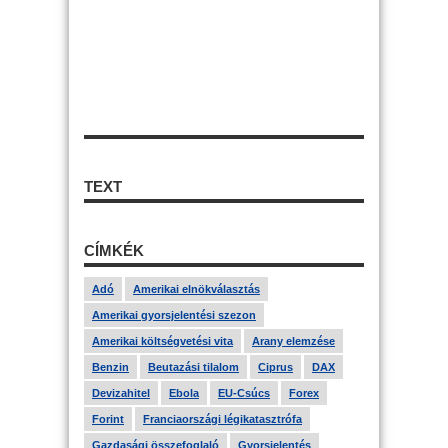
TEXT
CÍMKÉK
Adó
Amerikai elnökválasztás
Amerikai gyorsjelentési szezon
Amerikai költségvetési vita
Arany elemzése
Benzin
Beutazási tilalom
Ciprus
DAX
Devizahitel
Ebola
EU-Csúcs
Forex
Forint
Franciaországi légikatasztrófa
Gazdasági összefoglaló
Gyorsjelentés