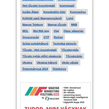
Heti tőzsdei összefoglaló
Internetadó
Iszlám Állam
Kereskedési ötlet
Koronavírus
Külföldi sajtó Magyarországról
Lottó
Magyar Telekom
Magyar tőzsde
MNB
MOL
Mol-INA-ügy
Olaj
Olasz választás
Oroszország
OTP
Richter
Szíriai polgárháború
Technikai elemzés
Tőzsde - Heti összefoglaló
Tőzsdenyitás
Tőzsde nyitás előtti várakozás
Tőzsdezárás
Ukrajna
Ukrajnai háború
Ukrán válság
Önkormányzat 2014
Ötletbörze