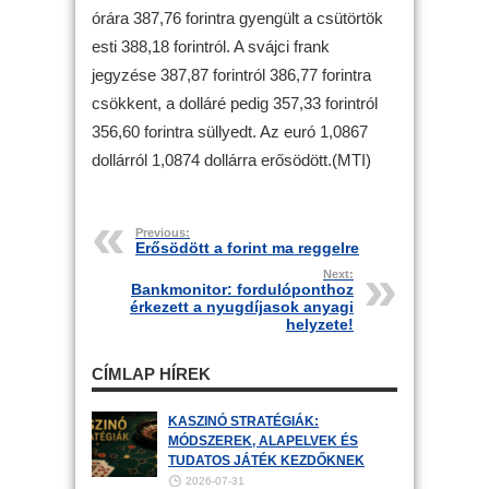
órára 387,76 forintra gyengült a csütörtök
esti 388,18 forintról. A svájci frank
jegyzése 387,87 forintról 386,77 forintra
csökkent, a dolláré pedig 357,33 forintról
356,60 forintra süllyedt. Az euró 1,0867
dollárról 1,0874 dollárra erősödött.(MTI)
Previous:
Erősödött a forint ma reggelre
Next:
Bankmonitor: fordulóponthoz
érkezett a nyugdíjasok anyagi
helyzete!
CÍMLAP HÍREK
KASZINÓ STRATÉGIÁK:
MÓDSZEREK, ALAPELVEK ÉS
TUDATOS JÁTÉK KEZDŐKNEK
2026-07-31