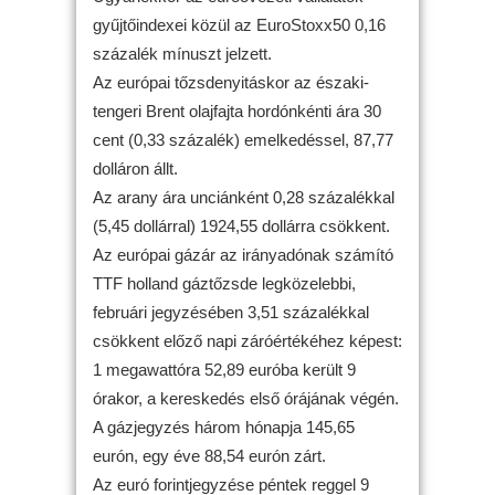
gyűjtőindexei közül az EuroStoxx50 0,16
százalék mínuszt jelzett.
Az európai tőzsdenyitáskor az északi-
tengeri Brent olajfajta hordónkénti ára 30
cent (0,33 százalék) emelkedéssel, 87,77
dolláron állt.
Az arany ára unciánként 0,28 százalékkal
(5,45 dollárral) 1924,55 dollárra csökkent.
Az európai gázár az irányadónak számító
TTF holland gáztőzsde legközelebbi,
februári jegyzésében 3,51 százalékkal
csökkent előző napi záróértékéhez képest:
1 megawattóra 52,89 euróba került 9
órakor, a kereskedés első órájának végén.
A gázjegyzés három hónapja 145,65
eurón, egy éve 88,54 eurón zárt.
Az euró forintjegyzése péntek reggel 9