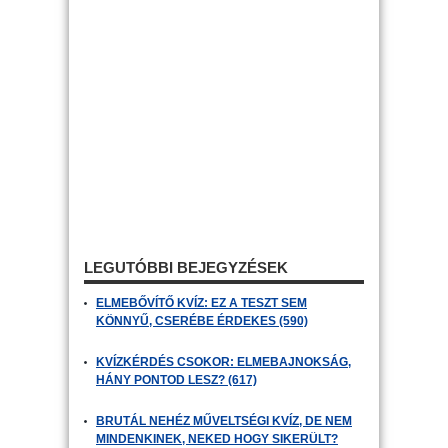
LEGUTÓBBI BEJEGYZÉSEK
ELMEBŐVÍTŐ KVÍZ: EZ A TESZT SEM
KÖNNYŰ, CSERÉBE ÉRDEKES (590)
KVÍZKÉRDÉS CSOKOR: ELMEBAJNOKSÁG,
HÁNY PONTOD LESZ? (617)
BRUTÁL NEHÉZ MŰVELTSÉGI KVÍZ, DE NEM
MINDENKINEK, NEKED HOGY SIKERÜLT?