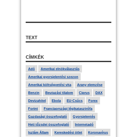
TEXT
CÍMKÉK
Adó
Amerikai elnökválasztás
Amerikai gyorsjelentési szezon
Amerikai költségvetési vita
Arany elemzése
Benzin
Beutazási tilalom
Ciprus
DAX
Devizahitel
Ebola
EU-Csúcs
Forex
Forint
Franciaországi légikatasztrófa
Gazdasági összefoglaló
Gyorsjelentés
Heti tőzsdei összefoglaló
Internetadó
Iszlám Állam
Kereskedési ötlet
Koronavírus