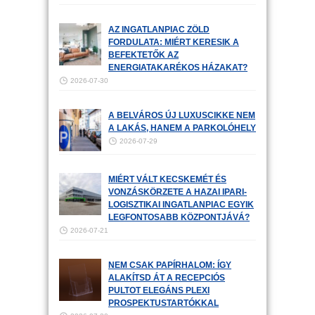
AZ INGATLANPIAC ZÖLD
FORDULATA: MIÉRT KERESIK A
BEFEKTETŐK AZ
ENERGIATAKARÉKOS HÁZAKAT?
2026-07-30
A BELVÁROS ÚJ LUXUSCIKKE NEM
A LAKÁS, HANEM A PARKOLÓHELY
2026-07-29
MIÉRT VÁLT KECSKEMÉT ÉS
VONZÁSKÖRZETE A HAZAI IPARI-
LOGISZTIKAI INGATLANPIAC EGYIK
LEGFONTOSABB KÖZPONTJÁVÁ?
2026-07-21
NEM CSAK PAPÍRHALOM: ÍGY
ALAKÍTSD ÁT A RECEPCIÓS
PULTOT ELEGÁNS PLEXI
PROSPEKTUSTARTÓKKAL