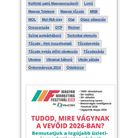
Külföldi sajtó Magyarországról
Lottó
Magyar Telekom
Magyar tőzsde
MNB
MOL
Mol-INA-ügy
Olaj
Olasz választás
Oroszország
OTP
Richter
Szíriai polgárháború
Technikai elemzés
Tőzsde - Heti összefoglaló
Tőzsdenyitás
Tőzsde nyitás előtti várakozás
Tőzsdezárás
Ukrajna
Ukrajnai háború
Ukrán válság
Önkormányzat 2014
Ötletbörze