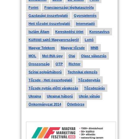
Forint
Franciaországi légikatasztrófa
Gazdasági összefoglaló
Gyorsjelentés
Heti tőzsdei összefoglaló
Internetadó
Iszlám Állam
Kereskedési ötlet
Koronavírus
Külföldi sajtó Magyarországról
Lottó
Magyar Telekom
Magyar tőzsde
MNB
MOL
Mol-INA-ügy
Olaj
Olasz választás
Oroszország
OTP
Richter
Szíriai polgárháború
Technikai elemzés
Tőzsde - Heti összefoglaló
Tőzsdenyitás
Tőzsde nyitás előtti várakozás
Tőzsdezárás
Ukrajna
Ukrajnai háború
Ukrán válság
Önkormányzat 2014
Ötletbörze