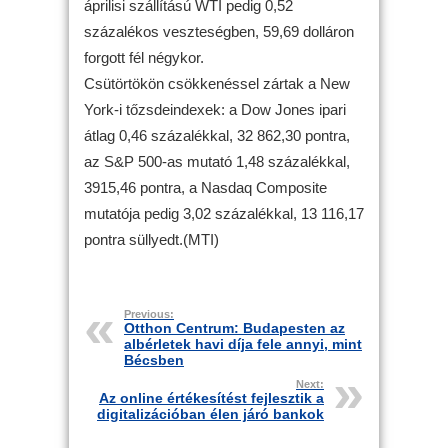
áprilisi szállítású WTI pedig 0,52
százalékos veszteségben, 59,69 dolláron
forgott fél négykor.
Csütörtökön csökkenéssel zártak a New
York-i tőzsdeindexek: a Dow Jones ipari
átlag 0,46 százalékkal, 32 862,30 pontra,
az S&P 500-as mutató 1,48 százalékkal,
3915,46 pontra, a Nasdaq Composite
mutatója pedig 3,02 százalékkal, 13 116,17
pontra süllyedt.(MTI)
Previous:
Otthon Centrum: Budapesten az
albérletek havi díja fele annyi, mint
Bécsben
Next:
Az online értékesítést fejlesztik a
digitalizációban élen járó bankok