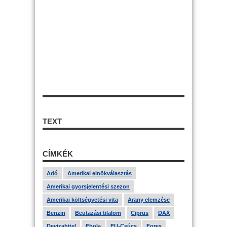
TEXT
CÍMKÉK
Adó
Amerikai elnökválasztás
Amerikai gyorsjelentési szezon
Amerikai költségvetési vita
Arany elemzése
Benzin
Beutazási tilalom
Ciprus
DAX
Devizahitel
Ebola
EU-Csúcs
Forex