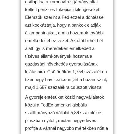
csillapítsa a koronavírus-járvány által
keltett pénz- és tőkepiaci kilengéseket.
Elemzők szerint a Fed ezzel a döntéssel
azt kockáztatja, hogy a bankok eladják
állampapírjaikat, ami a hozamok további
emelkedéséhez vezet. Az utóbbi hét hét
alatt így is meredeken emelkedett a
tízéves államkötvények hozama a
gazdasági növekedés gyorsulásának
kilátásaira. Csütörtökön 1,754 százalékon
tizennégy havi csúcson járt a hozamszint,
majd 1,687 százalékra csúszott vissza.
A gyorsjelentésüket közlő nagyvállalatok
közül a FedEx amerikai globális
szállítmányozó vállalat 5,89 százalékos
pluszban nyitott, miután negyedéves
profitja a vártnál nagyobb mértékben nőtt a