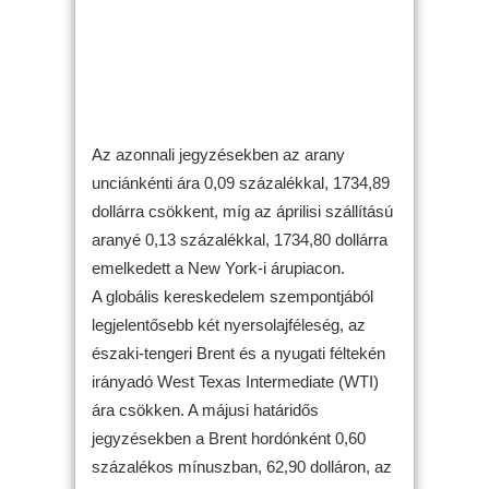
Az azonnali jegyzésekben az arany
unciánkénti ára 0,09 százalékkal, 1734,89
dollárra csökkent, míg az áprilisi szállítású
aranyé 0,13 százalékkal, 1734,80 dollárra
emelkedett a New York-i árupiacon.
A globális kereskedelem szempontjából
legjelentősebb két nyersolajféleség, az
északi-tengeri Brent és a nyugati féltekén
irányadó West Texas Intermediate (WTI)
ára csökken. A májusi határidős
jegyzésekben a Brent hordónként 0,60
százalékos mínuszban, 62,90 dolláron, az