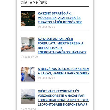
CÍMLAP HÍREK
KASZINÓ STRATÉGIÁK:
MÓDSZEREK, ALAPELVEK ÉS
TUDATOS JÁTÉK KEZDŐKNEK
2026-07-31
AZ INGATLANPIAC ZÖLD
FORDULATA: MIÉRT KERESIK A
BEFEKTETŐK AZ
ENERGIATAKARÉKOS HÁZAKAT?
2026-07-30
A BELVÁROS ÚJ LUXUSCIKKE NEM
A LAKÁS, HANEM A PARKOLÓHELY
2026-07-29
MIÉRT VÁLT KECSKEMÉT ÉS
VONZÁSKÖRZETE A HAZAI IPARI-
LOGISZTIKAI INGATLANPIAC EGYIK
LEGFONTOSABB KÖZPONTJÁVÁ?
2026-07-21