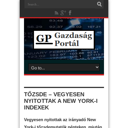
TŐZSDE – VEGYESEN
NYITOTTAK A NEW YORK-I
INDEXEK
Vegyesen nyitottak az irányadó New
York-i tőzsdemutatók pénteken, miután