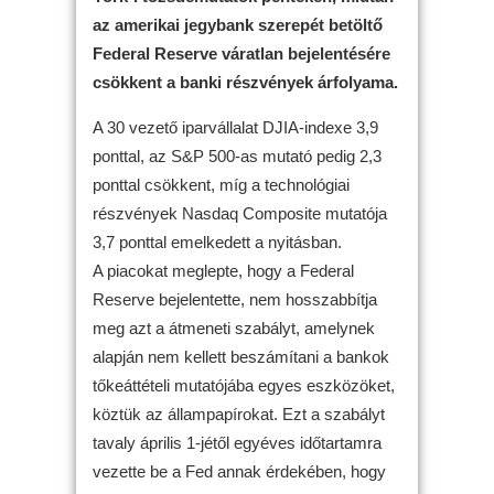
az amerikai jegybank szerepét betöltő
Federal Reserve váratlan bejelentésére
csökkent a banki részvények árfolyama.
A 30 vezető iparvállalat DJIA-indexe 3,9
ponttal, az S&P 500-as mutató pedig 2,3
ponttal csökkent, míg a technológiai
részvények Nasdaq Composite mutatója
3,7 ponttal emelkedett a nyitásban.
A piacokat meglepte, hogy a Federal
Reserve bejelentette, nem hosszabbítja
meg azt a átmeneti szabályt, amelynek
alapján nem kellett beszámítani a bankok
tőkeáttételi mutatójába egyes eszközöket,
köztük az állampapírokat. Ezt a szabályt
tavaly április 1-jétől egyéves időtartamra
vezette be a Fed annak érdekében, hogy