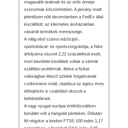
magasabb áraknak és az erős ünnepi
szezonnak köszönhetően. A járvány miatt
jelentősen nőtt decemberben a FedEx által
kiszállított, az internetes áruházakban
vásárolt termékek mennyisége.
A világ első számú edzőcipő-,
sportruházat- és sportszergyártója, a Nike
árfolyama viszont 2,22 százalékkal esett,
mert bevételei kisebbek voltak a vártnál
szállítási problémák, illetve a fizikai
valóságban létező üzletek forgalmának
csökkenése miatt, ráadásul az egész éves
előrejelzés is csalódást okozott a
befektetőknek.
A nagy nyugat-európai értéktőzsdéken
borúlátó volt a hangulat pénteken. Délután
fél négykor a londoni FTSE-100 index 1,17