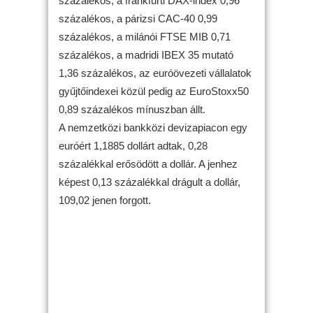
százalékos, a frankfurti DAX-index 0,96
százalékos, a párizsi CAC-40 0,99
százalékos, a milánói FTSE MIB 0,71
százalékos, a madridi IBEX 35 mutató
1,36 százalékos, az euróövezeti vállalatok
gyűjtőindexei közül pedig az EuroStoxx50
0,89 százalékos mínuszban állt.
A nemzetközi bankközi devizapiacon egy
euróért 1,1885 dollárt adtak, 0,28
százalékkal erősödött a dollár. A jenhez
képest 0,13 százalékkal drágult a dollár,
109,02 jenen forgott.