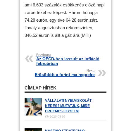
ami 6,603 százalék csökkenés előző napi
záróértékéhez képest. Három hónapja
74,28 eurón, egy éve 64,28 eurón zárt.
Tavaly augusztusban rekordszinten,
346,52 eurón is állt a gáz ára.(MTI)
Previous:
Az OECD-ben lassult az infláció
februárban
Next:
Erősödött a forint ma reggelre
CÍMLAP HÍREK
VÁLLALATI NYELVISKOLÁT
KERES? MUTATJUK, MIRE
ÉRDEMES FIGYELNI
2026-08-07