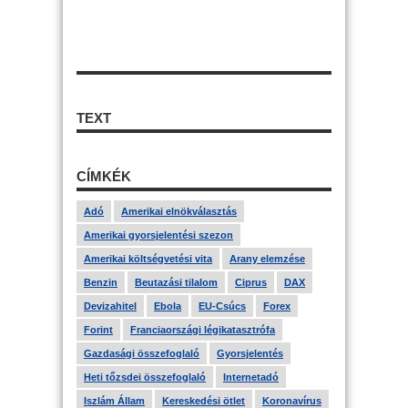
TEXT
CÍMKÉK
Adó
Amerikai elnökválasztás
Amerikai gyorsjelentési szezon
Amerikai költségvetési vita
Arany elemzése
Benzin
Beutazási tilalom
Ciprus
DAX
Devizahitel
Ebola
EU-Csúcs
Forex
Forint
Franciaországi légikatasztrófa
Gazdasági összefoglaló
Gyorsjelentés
Heti tőzsdei összefoglaló
Internetadó
Iszlám Állam
Kereskedési ötlet
Koronavírus