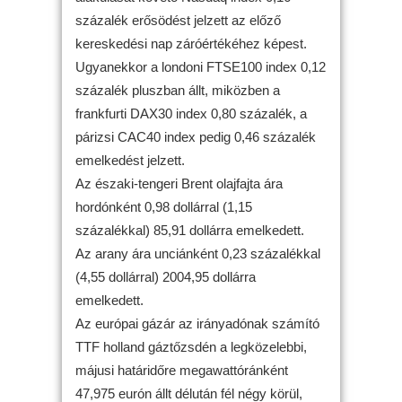
százalék erősödést jelzett az előző
kereskedési nap záróértékéhez képest.
Ugyanekkor a londoni FTSE100 index 0,12
százalék pluszban állt, miközben a
frankfurti DAX30 index 0,80 százalék, a
párizsi CAC40 index pedig 0,46 százalék
emelkedést jelzett.
Az északi-tengeri Brent olajfajta ára
hordónként 0,98 dollárral (1,15
százalékkal) 85,91 dollárra emelkedett.
Az arany ára unciánként 0,23 százalékkal
(4,55 dollárral) 2004,95 dollárra
emelkedett.
Az európai gázár az irányadónak számító
TTF holland gáztőzsdén a legközelebbi,
májusi határidőre megawattóránként
47,975 eurón állt délután fél négy körül,