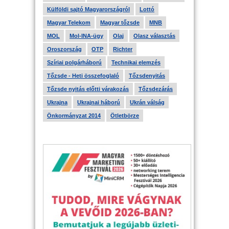
Külföldi sajtó Magyarországról
Lottó
Magyar Telekom
Magyar tőzsde
MNB
MOL
Mol-INA-ügy
Olaj
Olasz választás
Oroszország
OTP
Richter
Szíriai polgárháború
Technikai elemzés
Tőzsde - Heti összefoglaló
Tőzsdenyitás
Tőzsde nyitás előtti várakozás
Tőzsdezárás
Ukrajna
Ukrajnai háború
Ukrán válság
Önkormányzat 2014
Ötletbörze