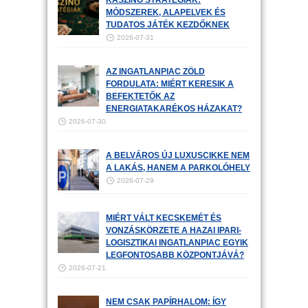
KASZINÓ STRATÉGIÁK:
MÓDSZEREK, ALAPELVEK ÉS
TUDATOS JÁTÉK KEZDŐKNEK
2026-07-31
AZ INGATLANPIAC ZÖLD
FORDULATA: MIÉRT KERESIK A
BEFEKTETŐK AZ
ENERGIATAKARÉKOS HÁZAKAT?
2026-07-30
A BELVÁROS ÚJ LUXUSCIKKE NEM
A LAKÁS, HANEM A PARKOLÓHELY
2026-07-29
MIÉRT VÁLT KECSKEMÉT ÉS
VONZÁSKÖRZETE A HAZAI IPARI-
LOGISZTIKAI INGATLANPIAC EGYIK
LEGFONTOSABB KÖZPONTJÁVÁ?
2026-07-21
NEM CSAK PAPÍRHALOM: ÍGY