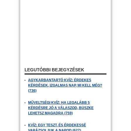
LEGUTÓBBI BEJEGYZÉSEK
AGYKARBANTARTÓ KVÍZ: ÉRDEKES
KÉRDÉSEK, IZGALMAS NAP, MI KELL MÉG?
(736)
MŰVELTSÉGI KVÍZ: HA LEGALÁBB 5
KÉRDÉSRE JÓ A VÁLASZOD, BÜSZKE
LEHETSZ MAGADRA (759)
KVÍZ: EGY TESZT, ÉS ÉRDEKESSÉ
VARÁZSOLJUK A NAPOD (627)