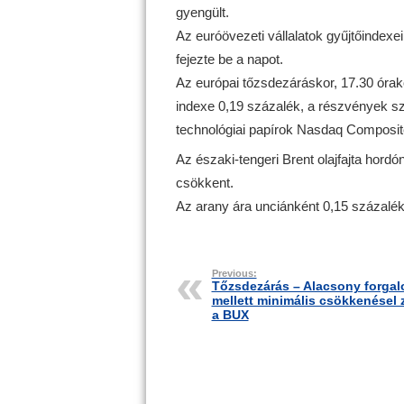
gyengült.
Az euróövezeti vállalatok gyűjtőindex
fejezte be a napot.
Az európai tőzsdezáráskor, 17.30 órako
indexe 0,19 százalék, a részvények sz
technológiai papírok Nasdaq Composite
Az északi-tengeri Brent olajfajta hordón
csökkent.
Az arany ára unciánként 0,15 százalékka
Previous:
Tőzsdezárás – Alacsony forga
mellett minimális csökkenésel z
a BUX