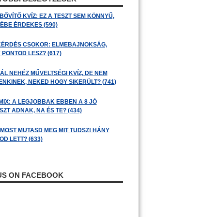
BŐVÍTŐ KVÍZ: EZ A TESZT SEM KÖNNYŰ,
ÉBE ÉRDEKES (590)
KÉRDÉS CSOKOR: ELMEBAJNOKSÁG,
 PONTOD LESZ? (617)
ÁL NEHÉZ MŰVELTSÉGI KVÍZ, DE NEM
ENKINEK, NEKED HOGY SIKERÜLT? (741)
MIX: A LEGJOBBAK EBBEN A 8 JÓ
ZT ADNAK, NA ÉS TE? (434)
: MOST MUTASD MEG MIT TUDSZ! HÁNY
D LETT? (633)
 US ON FACEBOOK