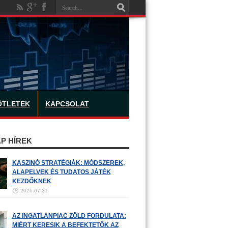
ÖTLETEK
KAPCSOLAT
P HÍREK
KASZINÓ STRATÉGIÁK: MÓDSZEREK,
ALAPELVEK ÉS TUDATOS JÁTÉK
KEZDŐKNEK
2026-07-31
AZ INGATLANPIAC ZÖLD FORDULATA:
MIÉRT KERESIK A BEFEKTETŐK AZ