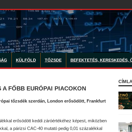
SÁG
KÜLFÖLD
TŐZSDE
BEFEKTETÉS, KERESKEDÉS, 
CÍMLA
S A FŐBB EURÓPAI PIACOKON
rópai tőzsdék szerdán, London erősödött, Frankfurt
lékkal erősödött keddi záróértékéhez képest, miközben
kkal, a párizsi CAC-40 mutató pedig 0,01 százalékkal