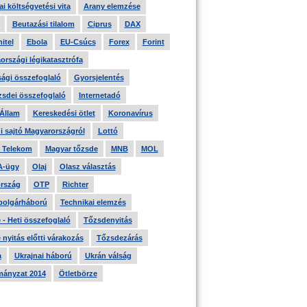
i költségvetési vita
Arany elemzése
Beutazási tilalom
Ciprus
DAX
itel
Ebola
EU-Csúcs
Forex
Forint
országi légikatasztrófa
ági összefoglaló
Gyorsjelentés
zsdei összefoglaló
Internetadó
 Állam
Kereskedési ötlet
Koronavírus
i sajtó Magyarországról
Lottó
 Telekom
Magyar tőzsde
MNB
MOL
A-ügy
Olaj
Olasz választás
rszág
OTP
Richter
 polgárháború
Technikai elemzés
- Heti összefoglaló
Tőzsdenyitás
nyitás előtti várakozás
Tőzsdezárás
a
Ukrajnai háború
Ukrán válság
ányzat 2014
Ötletbörze