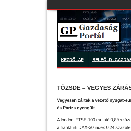
KEZDŐLAP
BELFÖLD -GAZDA
TŐZSDE – VEGYES ZÁRÁ
Vegyesen zártak a vezető nyugat-eu
és Párizs gyengült.
A londoni FTSE-100 mutató 0,89 száza
a frankfurti DAX-30 index 0,24 százalé