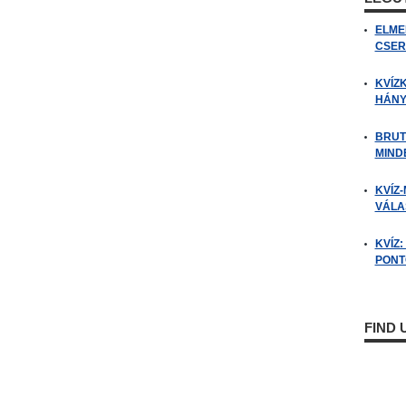
ELME
CSER
KVÍZ
HÁNY
BRUT
MIND
KVÍZ-
VÁLAS
KVÍZ
PONTO
FIND