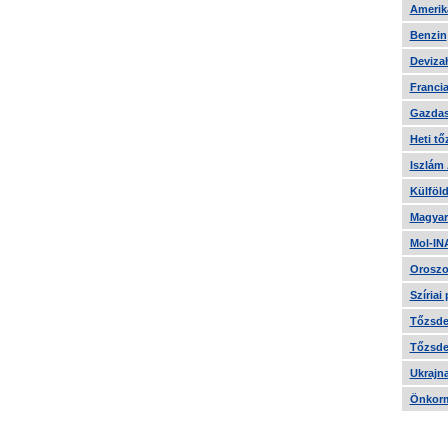
Amerika
Benzin
Devizah
Francia
Gazdas
Heti tő
Iszlám
Külföld
Magyar
Mol-IN
Oroszo
Szíriai
Tőzsde 
Tőzsde 
Ukrajn
Önkorm