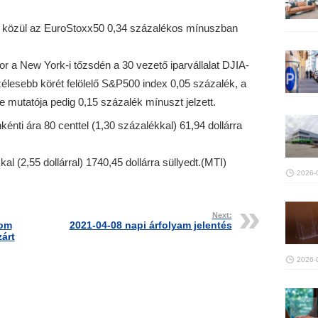
ei közül az EuroStoxx50 0,34 százalékos mínuszban
r a New York-i tőzsdén a 30 vezető iparvállalat DJIA-
élesebb körét felölelő S&P500 index 0,05 százalék, a
 mutatója pedig 0,15 százalék mínuszt jelzett.
kénti ára 80 centtel (1,30 százalékkal) 61,94 dollárra
l (2,55 dollárral) 1740,45 dollárra süllyedt.(MTI)
2026-
Next:
lom
2021-04-08 napi árfolyam jelentés
árt
2026-