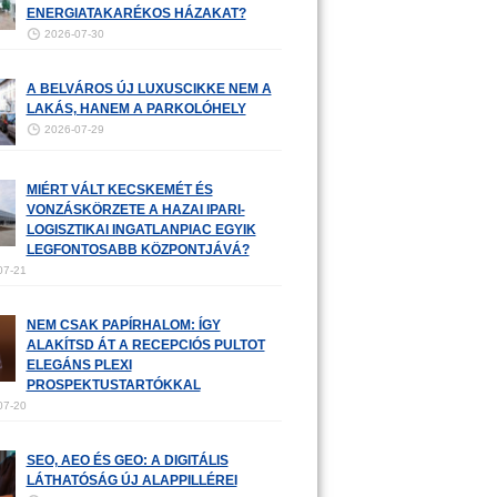
ENERGIATAKARÉKOS HÁZAKAT?
2026-07-30
A BELVÁROS ÚJ LUXUSCIKKE NEM A
LAKÁS, HANEM A PARKOLÓHELY
2026-07-29
MIÉRT VÁLT KECSKEMÉT ÉS
VONZÁSKÖRZETE A HAZAI IPARI-
LOGISZTIKAI INGATLANPIAC EGYIK
LEGFONTOSABB KÖZPONTJÁVÁ?
07-21
NEM CSAK PAPÍRHALOM: ÍGY
ALAKÍTSD ÁT A RECEPCIÓS PULTOT
ELEGÁNS PLEXI
PROSPEKTUSTARTÓKKAL
07-20
SEO, AEO ÉS GEO: A DIGITÁLIS
LÁTHATÓSÁG ÚJ ALAPPILLÉREI