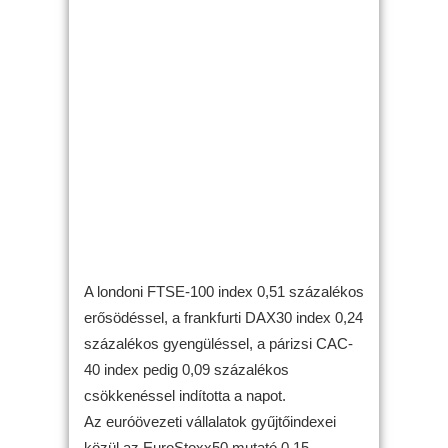
A londoni FTSE-100 index 0,51 százalékos
erősödéssel, a frankfurti DAX30 index 0,24
százalékos gyengüléssel, a párizsi CAC-
40 index pedig 0,09 százalékos
csökkenéssel indította a napot.
Az euróövezeti vállalatok gyűjtőindexei
közül az EuroStoxx50 mutató 0,15