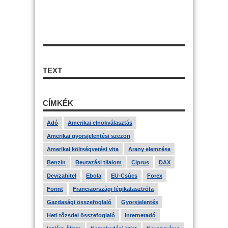
TEXT
CÍMKÉK
Adó
Amerikai elnökválasztás
Amerikai gyorsjelentési szezon
Amerikai költségvetési vita
Arany elemzése
Benzin
Beutazási tilalom
Ciprus
DAX
Devizahitel
Ebola
EU-Csúcs
Forex
Forint
Franciaországi légikatasztrófa
Gazdasági összefoglaló
Gyorsjelentés
Heti tőzsdei összefoglaló
Internetadó