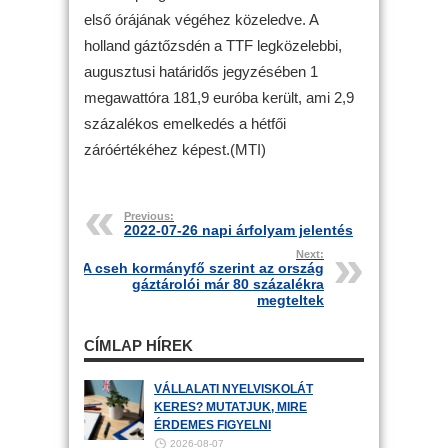
első órájának végéhez közeledve. A
holland gáztőzsdén a TTF legközelebbi,
augusztusi határidős jegyzésében 1
megawattóra 181,9 euróba került, ami 2,9
százalékos emelkedés a hétfői
záróértékéhez képest.(MTI)
Previous:
2022-07-26 napi árfolyam jelentés
Next:
A cseh kormányfő szerint az ország
gáztárolói már 80 százalékra
megteltek
CÍMLAP HÍREK
VÁLLALATI NYELVISKOLÁT
KERES? MUTATJUK, MIRE
ÉRDEMES FIGYELNI
2026-08-07