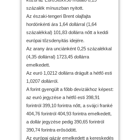
százalék mínuszban nyitott.
Az északi-tengeri Brent olajfajta
hordónkénti ára 1,64 dollárral (1,64
százalékkal) 101,83 dollárra nőtt a keddi
európai tőzsdenyitás idejére.
Az arany ára unciánként 0,25 százalékkal
(4,35 dollárral) 1723,45 dollárra
emelkedett.
Az euró 1,0212 dollárra drágult a hétfő esti
1,0207 dollárról.
A forint gyengült a főbb devizákhoz képest:
az euró jegyzése a hétfő esti 398,91
forintról 399,10 forintra nőtt, a svájci franké
404,76 forintról 404,93 forintra emelkedett,
a dollár jegyzése pedig 390,65 forintról
390,74 forintra erősödött.
Az európai gázár emelkedett a kereskedés