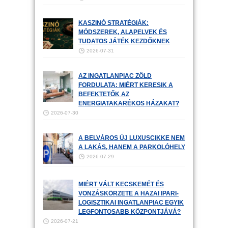
KASZINÓ STRATÉGIÁK:
MÓDSZEREK, ALAPELVEK ÉS
TUDATOS JÁTÉK KEZDŐKNEK
2026-07-31
AZ INGATLANPIAC ZÖLD
FORDULATA: MIÉRT KERESIK A
BEFEKTETŐK AZ
ENERGIATAKARÉKOS HÁZAKAT?
2026-07-30
A BELVÁROS ÚJ LUXUSCIKKE NEM
A LAKÁS, HANEM A PARKOLÓHELY
2026-07-29
MIÉRT VÁLT KECSKEMÉT ÉS
VONZÁSKÖRZETE A HAZAI IPARI-
LOGISZTIKAI INGATLANPIAC EGYIK
LEGFONTOSABB KÖZPONTJÁVÁ?
2026-07-21