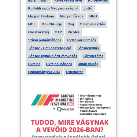
Iszlám Állam
Kereskedési ötlet
Koronavírus
Külföldi sajtó Magyarországról
Lottó
Magyar Telekom
Magyar tőzsde
MNB
MOL
Mol-INA-ügy
Olaj
Olasz választás
Oroszország
OTP
Richter
Szíriai polgárháború
Technikai elemzés
Tőzsde - Heti összefoglaló
Tőzsdenyitás
Tőzsde nyitás előtti várakozás
Tőzsdezárás
Ukrajna
Ukrajnai háború
Ukrán válság
Önkormányzat 2014
Ötletbörze