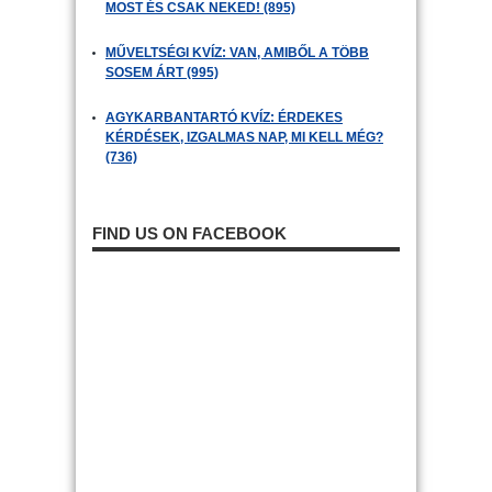
MOST ÉS CSAK NEKED! (895)
MŰVELTSÉGI KVÍZ: VAN, AMIBŐL A TÖBB
SOSEM ÁRT (995)
AGYKARBANTARTÓ KVÍZ: ÉRDEKES
KÉRDÉSEK, IZGALMAS NAP, MI KELL MÉG?
(736)
FIND US ON FACEBOOK