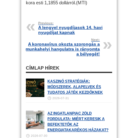
kora esti 1,1855 dollárról.(MTI)
Previous:
A lengyel nyugdíjasok 14. havi
nyugdíjat kapnak
Next:
A koronavírus okozta szorongás a
munkahelyi hangulatra is rányomta
a bélyegét!
CÍMLAP HÍREK
KASZINÓ STRATÉGIÁK:
MÓDSZEREK, ALAPELVEK ÉS
TUDATOS JÁTÉK KEZDŐKNEK
2026-07-31
AZ INGATLANPIAC ZÖLD
FORDULATA: MIÉRT KERESIK A
BEFEKTETŐK AZ
ENERGIATAKARÉKOS HÁZAKAT?
2026-07-30