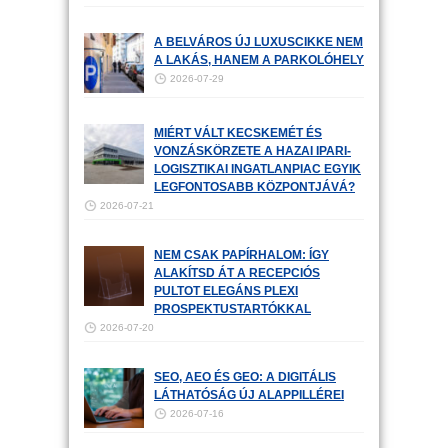
A BELVÁROS ÚJ LUXUSCIKKE NEM
A LAKÁS, HANEM A PARKOLÓHELY
2026-07-29
MIÉRT VÁLT KECSKEMÉT ÉS
VONZÁSKÖRZETE A HAZAI IPARI-
LOGISZTIKAI INGATLANPIAC EGYIK
LEGFONTOSABB KÖZPONTJÁVÁ?
2026-07-21
NEM CSAK PAPÍRHALOM: ÍGY
ALAKÍTSD ÁT A RECEPCIÓS
PULTOT ELEGÁNS PLEXI
PROSPEKTUSTARTÓKKAL
2026-07-20
SEO, AEO ÉS GEO: A DIGITÁLIS
LÁTHATÓSÁG ÚJ ALAPPILLÉREI
2026-07-16