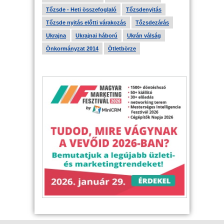
Tőzsde - Heti összefoglaló
Tőzsdenyitás
Tőzsde nyitás előtti várakozás
Tőzsdezárás
Ukrajna
Ukrajnai háború
Ukrán válság
Önkormányzat 2014
Ötletbörze