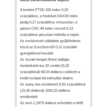
A londoni FTSE-100 index 0,29
százalékos, a frankfurti DAX30 index
pedig 0,27 százalékos mínuszban, a
párizsi CAC-40 index viszont 0,13
százalékos pluszban indította a napot.
Az euróövezeti vállalatok gyűjtőindexei
közül az EuroStoxx50 0,12 százalék
gyengüléssel kezdett.
Az északi-tengeri Brent olajfajta
hordónkénti ára 20 centtel (0,29
százalékkal) 68,04 dollárra csökkent a
keddi európai tőzsdenyitás idejére.
Az arany ára unciánként 0,92 százalékkal
(15,40 dollárral) 1693,20 dollárra
emelkedett.
Az euró 1,1879 dollárra erősödött a hétfő