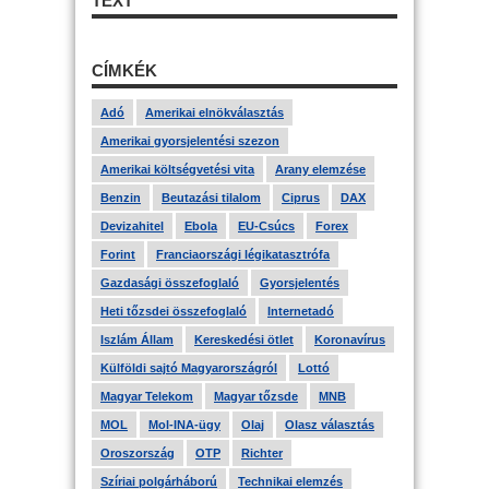
TEXT
CÍMKÉK
Adó
Amerikai elnökválasztás
Amerikai gyorsjelentési szezon
Amerikai költségvetési vita
Arany elemzése
Benzin
Beutazási tilalom
Ciprus
DAX
Devizahitel
Ebola
EU-Csúcs
Forex
Forint
Franciaországi légikatasztrófa
Gazdasági összefoglaló
Gyorsjelentés
Heti tőzsdei összefoglaló
Internetadó
Iszlám Állam
Kereskedési ötlet
Koronavírus
Külföldi sajtó Magyarországról
Lottó
Magyar Telekom
Magyar tőzsde
MNB
MOL
Mol-INA-ügy
Olaj
Olasz választás
Oroszország
OTP
Richter
Szíriai polgárháború
Technikai elemzés