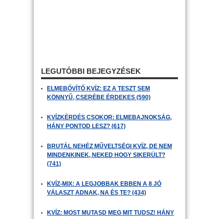
LEGUTÓBBI BEJEGYZÉSEK
ELMEBŐVÍTŐ KVÍZ: EZ A TESZT SEM
KÖNNYŰ, CSERÉBE ÉRDEKES (590)
KVÍZKÉRDÉS CSOKOR: ELMEBAJNOKSÁG,
HÁNY PONTOD LESZ? (617)
BRUTÁL NEHÉZ MŰVELTSÉGI KVÍZ, DE NEM
MINDENKINEK, NEKED HOGY SIKERÜLT?
(741)
KVÍZ-MIX: A LEGJOBBAK EBBEN A 8 JÓ
VÁLASZT ADNAK, NA ÉS TE? (434)
KVÍZ: MOST MUTASD MEG MIT TUDSZ! HÁNY