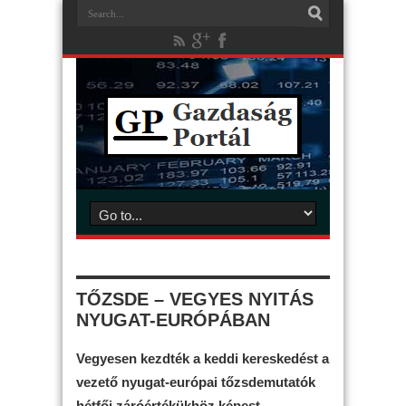
TŐZSDE – VEGYES NYITÁS
NYUGAT-EURÓPÁBAN
Vegyesen kezdték a keddi kereskedést a
vezető nyugat-európai tőzsdemutatók
hétfői záróértékükhöz képest.