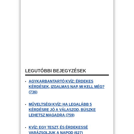
LEGUTÓBBI BEJEGYZÉSEK
AGYKARBANTARTÓ KVÍZ: ÉRDEKES
KÉRDÉSEK, IZGALMAS NAP, MI KELL MÉG?
(736)
MŰVELTSÉGI KVÍZ: HA LEGALÁBB 5
KÉRDÉSRE JÓ A VÁLASZOD, BÜSZKE
LEHETSZ MAGADRA (759)
KVÍZ: EGY TESZT, ÉS ÉRDEKESSÉ
VARÁZSOLJUK A NAPOD (627)