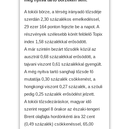
A tokiói börze, a térség irányadó tőzsdéje
szerdán 2,30 százalékos emelkedéssel,
29 ezer 164 ponton fejezte be a napot. A
részvények szélesebb körét felölelő Topix
index 1,58 százalékkal erősödött.
A már szintén bezárt tőzsdék közül az
ausztrál 0,68 százalékkal erősödött, a
tajvani viszont 0,61 százalékkal gyengült.
A még nyitva tartó sanghaji tőzsde fő
mutatója 0,30 százalék csökkenést, a
hongkongi viszont 0,27 százalék, a szöuli
pedig 0,25 százalék erősödést jelzett.
A tokiói tőzsdezáráskor, magyar idő
szerint reggel 8 órakor az északi-tengeri
Brent olajfajta hordónkénti ára 32 cent
(0,49 százalék) csökkenéssel, 65,00