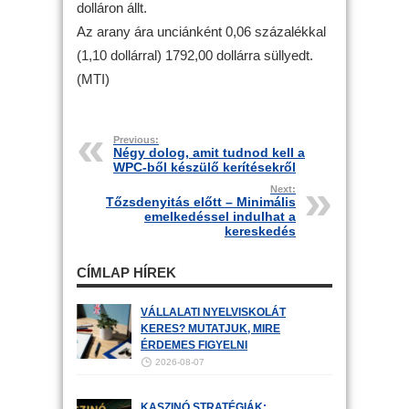
dolláron állt.
Az arany ára unciánként 0,06 százalékkal
(1,10 dollárral) 1792,00 dollárra süllyedt.
(MTI)
Previous:
Négy dolog, amit tudnod kell a
WPC-ből készülő kerítésekről
Next:
Tőzsdenyitás előtt – Minimális
emelkedéssel indulhat a
kereskedés
CÍMLAP HÍREK
VÁLLALATI NYELVISKOLÁT
KERES? MUTATJUK, MIRE
ÉRDEMES FIGYELNI
2026-08-07
KASZINÓ STRATÉGIÁK: