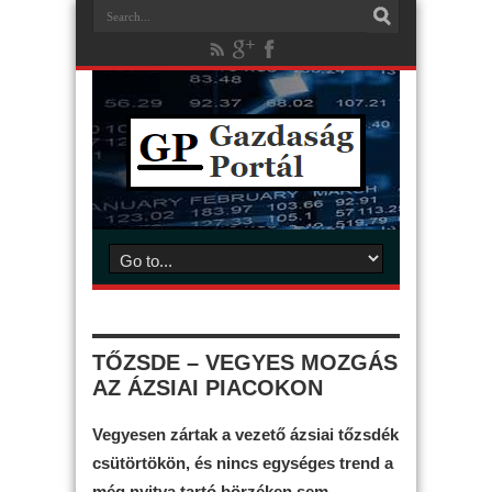
TŐZSDE – VEGYES MOZGÁS
AZ ÁZSIAI PIACOKON
Vegyesen zártak a vezető ázsiai tőzsdék
csütörtökön, és nincs egységes trend a
még nyitva tartó börzéken sem.