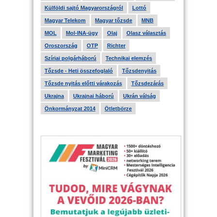
Külföldi sajtó Magyarországról
Lottó
Magyar Telekom
Magyar tőzsde
MNB
MOL
Mol-INA-ügy
Olaj
Olasz választás
Oroszország
OTP
Richter
Szíriai polgárháború
Technikai elemzés
Tőzsde - Heti összefoglaló
Tőzsdenyitás
Tőzsde nyitás előtti várakozás
Tőzsdezárás
Ukrajna
Ukrajnai háború
Ukrán válság
Önkormányzat 2014
Ötletbörze