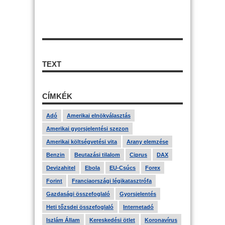
TEXT
CÍMKÉK
Adó
Amerikai elnökválasztás
Amerikai gyorsjelentési szezon
Amerikai költségvetési vita
Arany elemzése
Benzin
Beutazási tilalom
Ciprus
DAX
Devizahitel
Ebola
EU-Csúcs
Forex
Forint
Franciaországi légikatasztrófa
Gazdasági összefoglaló
Gyorsjelentés
Heti tőzsdei összefoglaló
Internetadó
Iszlám Állam
Kereskedési ötlet
Koronavírus