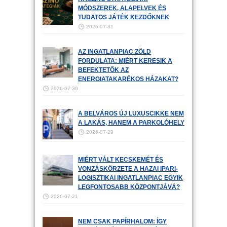
MÓDSZEREK, ALAPELVEK ÉS
TUDATOS JÁTÉK KEZDŐKNEK
2026-07-31
AZ INGATLANPIAC ZÖLD
FORDULATA: MIÉRT KERESIK A
BEFEKTETŐK AZ
ENERGIATAKARÉKOS HÁZAKAT?
2026-07-30
A BELVÁROS ÚJ LUXUSCIKKE NEM
A LAKÁS, HANEM A PARKOLÓHELY
2026-07-29
MIÉRT VÁLT KECSKEMÉT ÉS
VONZÁSKÖRZETE A HAZAI IPARI-
LOGISZTIKAI INGATLANPIAC EGYIK
LEGFONTOSABB KÖZPONTJÁVÁ?
2026-07-21
NEM CSAK PAPÍRHALOM: ÍGY