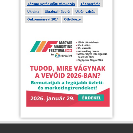
Tőzsde nyitás előtti várakozás
Tőzsdezárás
Ukrajna
Ukrajnai háború
Ukrán válság
Önkormányzat 2014
Ötletbörze