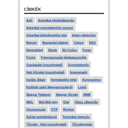
CÍMKÉK
Adó
Amerikai elnökválasztás
Amerikai gyorsjelentési szezon
Amerikai költségvetési vita
Arany elemzése
Benzin
Beutazási tilalom
Ciprus
DAX
Devizahitel
Ebola
EU-Csúcs
Forex
Forint
Franciaországi légikatasztrófa
Gazdasági összefoglaló
Gyorsjelentés
Heti tőzsdei összefoglaló
Internetadó
Iszlám Állam
Kereskedési ötlet
Koronavírus
Külföldi sajtó Magyarországról
Lottó
Magyar Telekom
Magyar tőzsde
MNB
MOL
Mol-INA-ügy
Olaj
Olasz választás
Oroszország
OTP
Richter
Szíriai polgárháború
Technikai elemzés
Tőzsde - Heti összefoglaló
Tőzsdenyitás