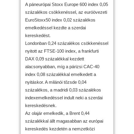
A páneurópai Stoxx Europe 600 index 0,05
százalékos csökkenéssel, az euróövezeti
EuroStoxx50 index 0,02 százalékos
emelkedéssel kezdte a szerdai
kereskedést.
Londonban 0,24 százalékos csökkenéssel
nyitott az FTSE-100 index, a frankfurti
DAX 0,09 százalékkal kezdett
alacsonyabban, míg a párizsi CAC-40
index 0,08 százalékkal emelkedett a
nyitáskor. A milánói tőzsde 0,04
százalékos, a madridi 0,03 százalékos
indexemelkedéssel indult neki a szerdai
kereskedésnek.
Az olajár emelkedik, a Brent 0,44
százalékkal állt magasabban az európai
kereskedés kezdetén a nemzetközi