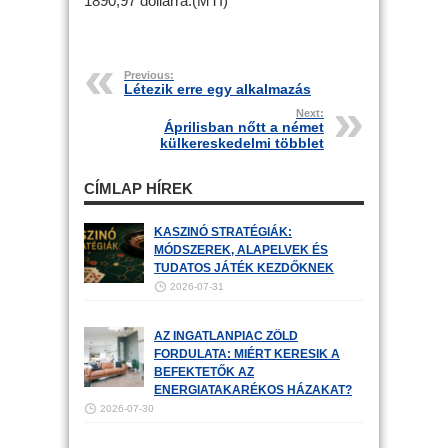
1890,97 dollárra.(MTI)
Previous:
Létezik erre egy alkalmazás
Next:
Áprilisban nőtt a német
külkereskedelmi többlet
CÍMLAP HÍREK
KASZINÓ STRATÉGIÁK:
MÓDSZEREK, ALAPELVEK ÉS
TUDATOS JÁTÉK KEZDŐKNEK
2026-07-31
AZ INGATLANPIAC ZÖLD
FORDULATA: MIÉRT KERESIK A
BEFEKTETŐK AZ
ENERGIATAKARÉKOS HÁZAKAT?
2026-07-30