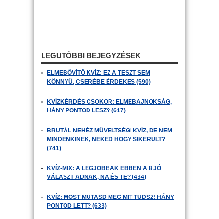
LEGUTÓBBI BEJEGYZÉSEK
ELMEBŐVÍTŐ KVÍZ: EZ A TESZT SEM
KÖNNYŰ, CSERÉBE ÉRDEKES (590)
KVÍZKÉRDÉS CSOKOR: ELMEBAJNOKSÁG,
HÁNY PONTOD LESZ? (617)
BRUTÁL NEHÉZ MŰVELTSÉGI KVÍZ, DE NEM
MINDENKINEK, NEKED HOGY SIKERÜLT?
(741)
KVÍZ-MIX: A LEGJOBBAK EBBEN A 8 JÓ
VÁLASZT ADNAK, NA ÉS TE? (434)
KVÍZ: MOST MUTASD MEG MIT TUDSZ! HÁNY
PONTOD LETT? (633)