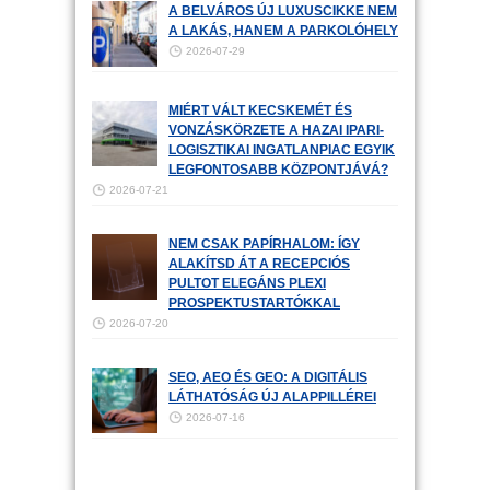
A BELVÁROS ÚJ LUXUSCIKKE NEM
A LAKÁS, HANEM A PARKOLÓHELY
2026-07-29
MIÉRT VÁLT KECSKEMÉT ÉS
VONZÁSKÖRZETE A HAZAI IPARI-
LOGISZTIKAI INGATLANPIAC EGYIK
LEGFONTOSABB KÖZPONTJÁVÁ?
2026-07-21
NEM CSAK PAPÍRHALOM: ÍGY
ALAKÍTSD ÁT A RECEPCIÓS
PULTOT ELEGÁNS PLEXI
PROSPEKTUSTARTÓKKAL
2026-07-20
SEO, AEO ÉS GEO: A DIGITÁLIS
LÁTHATÓSÁG ÚJ ALAPPILLÉREI
2026-07-16