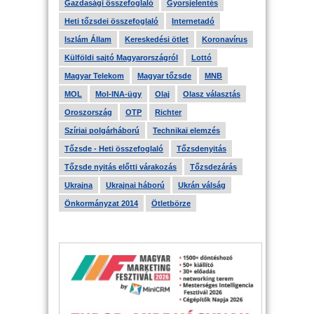
Gazdasági összefoglaló
Gyorsjelentés
Heti tőzsdei összefoglaló
Internetadó
Iszlám Állam
Kereskedési ötlet
Koronavírus
Külföldi sajtó Magyarországról
Lottó
Magyar Telekom
Magyar tőzsde
MNB
MOL
Mol-INA-ügy
Olaj
Olasz választás
Oroszország
OTP
Richter
Szíriai polgárháború
Technikai elemzés
Tőzsde - Heti összefoglaló
Tőzsdenyitás
Tőzsde nyitás előtti várakozás
Tőzsdezárás
Ukrajna
Ukrajnai háború
Ukrán válság
Önkormányzat 2014
Ötletbörze