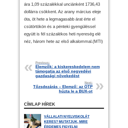
ára 1,09 százalékkal unciánként 1736,43
dollárra csökkent. Az arany március eleje
óta, öt hete a legmagasabb árat érte el
csütörtökön és a pénteki gyengüléssel
együtt is fél százalékos heti nyereség elé
néz, három hete az első alkalommal.(MTI)
Previous:
Elemzők: a kiskereskedelem nem
támogatja az első negyedévi
gazdasági növekedést
Next:
Tőzsdezárás – Elemző: az OTP
húzta le a BUX-ot
CÍMLAP HÍREK
VÁLLALATI NYELVISKOLÁT
KERES? MUTATJUK, MIRE
ÉRDEMES FIGYELNI