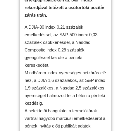
rekordjával tetézett a csütörtöki pozitív
zárás után.
A DJIA-30 index 0,21 százalék
emelkedéssel, az S&P-500 index 0,03
százalék csökkenéssel, a Nasdaq
Composite index 0,29 százalék
gyengüléssel kezdte a pénteki
kereskedést.
Mindhárom index nyereséges hétzárás elé
néz, a DJIA 1,6 százalékos, az S&P index
1,9 százalékos, a Nasdaq 2,5 százalékos
nyereséget halmozott fel a héten a pénteki
kezdésig.
A befektetői hangulatot a termelői árak
vártnál nagyobb márciusi emelkedéséről a
pénteki nyitás előtt publikált adatok