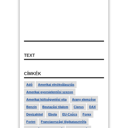
TEXT
CÍMKÉK
Adó
Amerikai elnökválasztás
Amerikai gyorsjelentési szezon
Amerikai költségvetési vita
Arany elemzése
Benzin
Beutazási tilalom
Ciprus
DAX
Devizahitel
Ebola
EU-Csúcs
Forex
Forint
Franciaországi légikatasztrófa