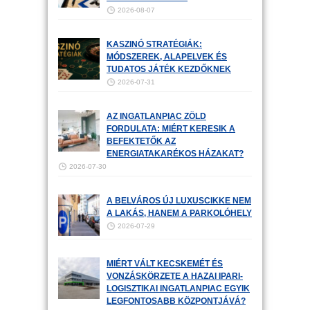
2026-08-07
KASZINÓ STRATÉGIÁK:
MÓDSZEREK, ALAPELVEK ÉS
TUDATOS JÁTÉK KEZDŐKNEK
2026-07-31
AZ INGATLANPIAC ZÖLD
FORDULATA: MIÉRT KERESIK A
BEFEKTETŐK AZ
ENERGIATAKARÉKOS HÁZAKAT?
2026-07-30
A BELVÁROS ÚJ LUXUSCIKKE NEM
A LAKÁS, HANEM A PARKOLÓHELY
2026-07-29
MIÉRT VÁLT KECSKEMÉT ÉS
VONZÁSKÖRZETE A HAZAI IPARI-
LOGISZTIKAI INGATLANPIAC EGYIK
LEGFONTOSABB KÖZPONTJÁVÁ?