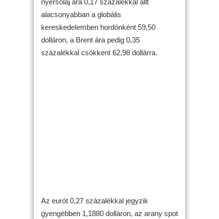
nyersolaj ára 0,17 százalékkal állt
alacsonyabban a globális
kereskedelemben hordónként 59,50
dolláron, a Brent ára pedig 0,35
százalékkal csökkent 62,98 dollárra.
Az eurót 0,27 százalékkal jegyzik
gyengébben 1,1880 dolláron, az arany spot