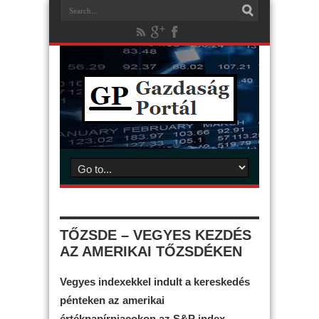
TŐZSDE – VEGYES KEZDÉS
AZ AMERIKAI TŐZSDÉKEN
Vegyes indexekkel indult a kereskedés
pénteken az amerikai
értékpapírpiacokon az S&P index