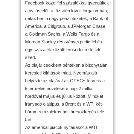
Facebook közel fél százalékkal gyengültek
a nyitás előtt a tőzsdén kívüli forgalomban,
miközben a nagy pénzintézetek, a Bank of
America, a Citigroup, a JPMorgan Chase,
a Goldman Sachs, a Wells Fargo és a
Morgan Stanley részvényei pedig fél és
egy százalék közötti erősödésre tettek
szert.
Az olajár csökkent pénteken a bizonytalan
keresleti kilátások miatt. Nyomás alá
helyezte az olajárat az OPEC+ terve is a
kitermelés növelésére napi 2 millió
hordóval május és július között. Mindkét
irányadó olajtípus, a Brent és a WTI két-
három százalékos heti árcsökkenés felé
tart.
Az amerikai piacok nyitásakor a WTI