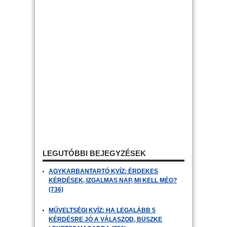
LEGUTÓBBI BEJEGYZÉSEK
AGYKARBANTARTÓ KVÍZ: ÉRDEKES
KÉRDÉSEK, IZGALMAS NAP, MI KELL MÉG?
(736)
MŰVELTSÉGI KVÍZ: HA LEGALÁBB 5
KÉRDÉSRE JÓ A VÁLASZOD, BÜSZKE