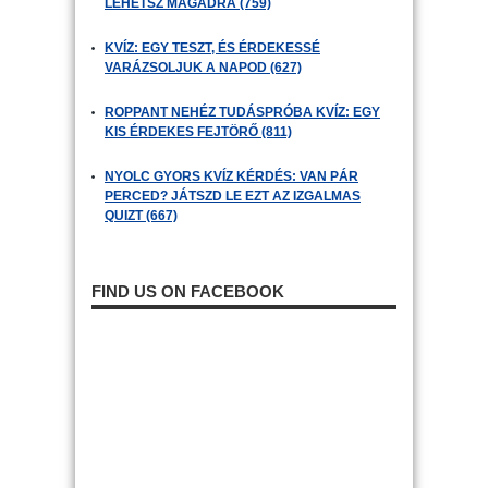
LEHETSZ MAGADRA (759)
KVÍZ: EGY TESZT, ÉS ÉRDEKESSÉ
VARÁZSOLJUK A NAPOD (627)
ROPPANT NEHÉZ TUDÁSPRÓBA KVÍZ: EGY
KIS ÉRDEKES FEJTÖRŐ (811)
NYOLC GYORS KVÍZ KÉRDÉS: VAN PÁR
PERCED? JÁTSZD LE EZT AZ IZGALMAS
QUIZT (667)
FIND US ON FACEBOOK