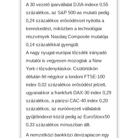
A 30 vezető iparvállalat DJIA-indexe 0,55
százalékos, az S&P 500-as mutató pedig
0,24 százalékos erősödéssel nyitotta a
kereskedést, miközben a technológiai
részvények Nasdaq Composite mutatója
0,14 százalékkal gyengült.
A nagy nyugat-európai tőzsdék irányadó
mutatói is vegyesen mozogtak a New
York-i tőzsdenyitáskor. Csütörtökön
délután fél négykor a londoni FTSE-100
index 0,02 százalékos erősödést jelzett,
ugyanakkor a frankfurti DAX-30 index 0,29
százalékos, a párizsi CAC-40 index 0,20
százalékos, az euróövezeti vállalatok
gyűjtőindexei közül pedig az EuroStoxx50
0,33 százalékos mínuszban állt.
A nemzetközi bankközi devizapiacon egy