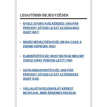
LEGUTÓBBI BEJEGYZÉSEK
NYOLC GYORS KVÍZ KÉRDÉS: VAN PÁR
PERCED? JÁTSZD LE EZT AZ IZGALMAS
QUIZT (667)
NEHÉZ MŰVELTSÉGI KVÍZ: 8/8-RA CSAK A
ZSENIK KÉPESEK (602)
ELMEBŐVÍTŐ KVÍZ: MOST MUTASD MEG MIT
TUDSZ! HÁNY PONTOD LETT? (780)
AGYKARBANTARTÓ KVÍZ: VAN PÁR
PERCED? JÁTSZD LE EZT AZ ÉRDEKES
QUIZT (518)
VÁLLALATI NYELVISKOLÁT KERES?
MUTATJUK, MIRE ÉRDEMES FIGYELNI