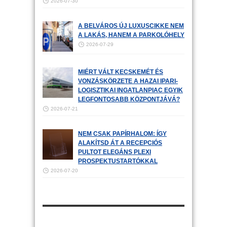
2026-07-30
A BELVÁROS ÚJ LUXUSCIKKE NEM
A LAKÁS, HANEM A PARKOLÓHELY
2026-07-29
MIÉRT VÁLT KECSKEMÉT ÉS
VONZÁSKÖRZETE A HAZAI IPARI-
LOGISZTIKAI INGATLANPIAC EGYIK
LEGFONTOSABB KÖZPONTJÁVÁ?
2026-07-21
NEM CSAK PAPÍRHALOM: ÍGY
ALAKÍTSD ÁT A RECEPCIÓS
PULTOT ELEGÁNS PLEXI
PROSPEKTUSTARTÓKKAL
2026-07-20