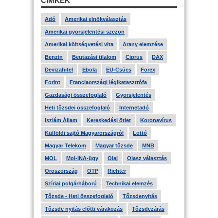
CÍMKÉK
Adó
Amerikai elnökválasztás
Amerikai gyorsjelentési szezon
Amerikai költségvetési vita
Arany elemzése
Benzin
Beutazási tilalom
Ciprus
DAX
Devizahitel
Ebola
EU-Csúcs
Forex
Forint
Franciaországi légikatasztrófa
Gazdasági összefoglaló
Gyorsjelentés
Heti tőzsdei összefoglaló
Internetadó
Iszlám Állam
Kereskedési ötlet
Koronavírus
Külföldi sajtó Magyarországról
Lottó
Magyar Telekom
Magyar tőzsde
MNB
MOL
Mol-INA-ügy
Olaj
Olasz választás
Oroszország
OTP
Richter
Szíriai polgárháború
Technikai elemzés
Tőzsde - Heti összefoglaló
Tőzsdenyitás
Tőzsde nyitás előtti várakozás
Tőzsdezárás