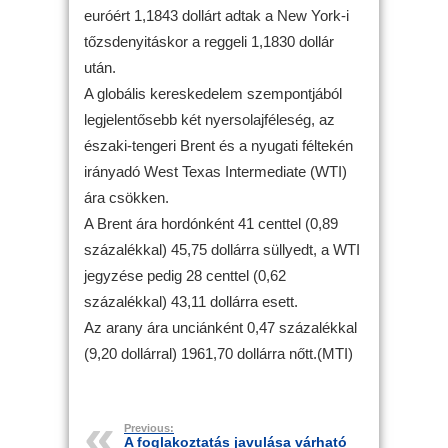
euróért 1,1843 dollárt adtak a New York-i
tőzsdenyitáskor a reggeli 1,1830 dollár
után.
A globális kereskedelem szempontjából
legjelentősebb két nyersolajféleség, az
északi-tengeri Brent és a nyugati féltekén
irányadó West Texas Intermediate (WTI)
ára csökken.
A Brent ára hordónként 41 centtel (0,89
százalékkal) 45,75 dollárra süllyedt, a WTI
jegyzése pedig 28 centtel (0,62
százalékkal) 43,11 dollárra esett.
Az arany ára unciánként 0,47 százalékkal
(9,20 dollárral) 1961,70 dollárra nőtt.(MTI)
Previous:
A foglakoztatás javulása várható