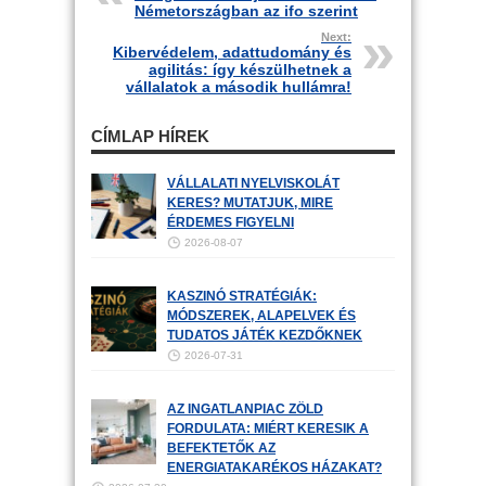
Németországban az ifo szerint
Next:
Kibervédelem, adattudomány és
agilitás: így készülhetnek a
vállalatok a második hullámra!
CÍMLAP HÍREK
VÁLLALATI NYELVISKOLÁT
KERES? MUTATJUK, MIRE
ÉRDEMES FIGYELNI
2026-08-07
KASZINÓ STRATÉGIÁK:
MÓDSZEREK, ALAPELVEK ÉS
TUDATOS JÁTÉK KEZDŐKNEK
2026-07-31
AZ INGATLANPIAC ZÖLD
FORDULATA: MIÉRT KERESIK A
BEFEKTETŐK AZ
ENERGIATAKARÉKOS HÁZAKAT?