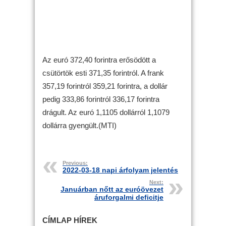
Az euró 372,40 forintra erősödött a
csütörtök esti 371,35 forintról. A frank
357,19 forintról 359,21 forintra, a dollár
pedig 333,86 forintról 336,17 forintra
drágult. Az euró 1,1105 dollárról 1,1079
dollárra gyengült.(MTI)
Previous:
2022-03-18 napi árfolyam jelentés
Next:
Januárban nőtt az euróövezet
áruforgalmi deficitje
CÍMLAP HÍREK