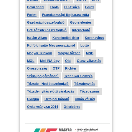
Devizahitel
Ebola
EU-Csúcs
Forex
Forint
Franciaországi légikatasztrófa
Gazdasági összefoglaló
Gyorsjelentés
Heti tőzsdei összefoglaló
Internetadó
Iszlám Állam
Kereskedési ötlet
Koronavírus
Külföldi sajtó Magyarországról
Lottó
Magyar Telekom
Magyar tőzsde
MNB
MOL
Mol-INA-ügy
Olaj
Olasz választás
Oroszország
OTP
Richter
Szíriai polgárháború
Technikai elemzés
Tőzsde - Heti összefoglaló
Tőzsdenyitás
Tőzsde nyitás előtti várakozás
Tőzsdezárás
Ukrajna
Ukrajnai háború
Ukrán válság
Önkormányzat 2014
Ötletbörze