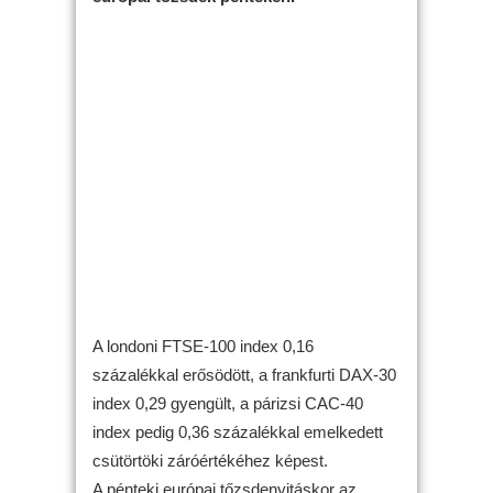
A londoni FTSE-100 index 0,16
százalékkal erősödött, a frankfurti DAX-30
index 0,29 gyengült, a párizsi CAC-40
index pedig 0,36 százalékkal emelkedett
csütörtöki záróértékéhez képest.
A pénteki európai tőzsdenyitáskor az