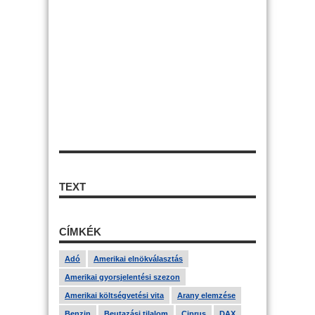
TEXT
CÍMKÉK
Adó
Amerikai elnökválasztás
Amerikai gyorsjelentési szezon
Amerikai költségvetési vita
Arany elemzése
Benzin
Beutazási tilalom
Ciprus
DAX