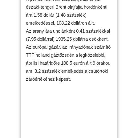
északi-tengeri Brent olajfajta hordónkénti
ára 1,58 dollár (1,48 százalék)
emelkedéssel, 108,22 dolláron állt.
Az arany ára unciánként 0,41 százalékkal
(7,95 dollárral) 1935,25 dollárra csökkent.
Az európai gázár, az irányadónak számító
TTF holland gáztőzsdén a legközelebbi,
áprilisi határidőre 108,5 eurón állt 9 órakor,
ami 3,2 százalék emelkedés a csütörtöki
záróértékéhez képest.