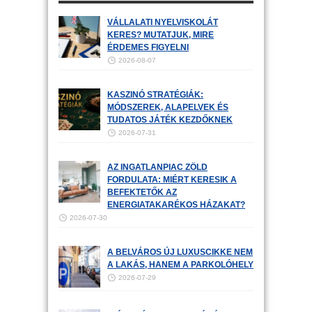
VÁLLALATI NYELVISKOLÁT
KERES? MUTATJUK, MIRE
ÉRDEMES FIGYELNI
2026-08-07
KASZINÓ STRATÉGIÁK:
MÓDSZEREK, ALAPELVEK ÉS
TUDATOS JÁTÉK KEZDŐKNEK
2026-07-31
AZ INGATLANPIAC ZÖLD
FORDULATA: MIÉRT KERESIK A
BEFEKTETŐK AZ
ENERGIATAKARÉKOS HÁZAKAT?
2026-07-30
A BELVÁROS ÚJ LUXUSCIKKE NEM
A LAKÁS, HANEM A PARKOLÓHELY
2026-07-29