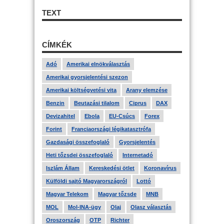
TEXT
CÍMKÉK
Adó
Amerikai elnökválasztás
Amerikai gyorsjelentési szezon
Amerikai költségvetési vita
Arany elemzése
Benzin
Beutazási tilalom
Ciprus
DAX
Devizahitel
Ebola
EU-Csúcs
Forex
Forint
Franciaországi légikatasztrófa
Gazdasági összefoglaló
Gyorsjelentés
Heti tőzsdei összefoglaló
Internetadó
Iszlám Állam
Kereskedési ötlet
Koronavírus
Külföldi sajtó Magyarországról
Lottó
Magyar Telekom
Magyar tőzsde
MNB
MOL
Mol-INA-ügy
Olaj
Olasz választás
Oroszország
OTP
Richter