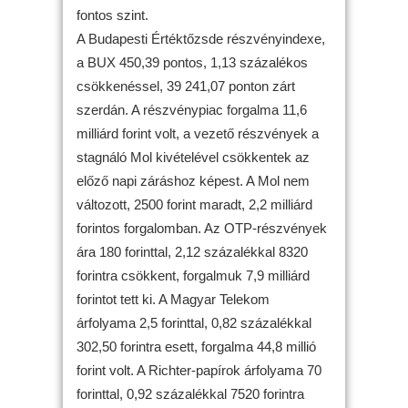
fontos szint.
A Budapesti Értéktőzsde részvényindexe,
a BUX 450,39 pontos, 1,13 százalékos
csökkenéssel, 39 241,07 ponton zárt
szerdán. A részvénypiac forgalma 11,6
milliárd forint volt, a vezető részvények a
stagnáló Mol kivételével csökkentek az
előző napi záráshoz képest. A Mol nem
változott, 2500 forint maradt, 2,2 milliárd
forintos forgalomban. Az OTP-részvények
ára 180 forinttal, 2,12 százalékkal 8320
forintra csökkent, forgalmuk 7,9 milliárd
forintot tett ki. A Magyar Telekom
árfolyama 2,5 forinttal, 0,82 százalékkal
302,50 forintra esett, forgalma 44,8 millió
forint volt. A Richter-papírok árfolyama 70
forinttal, 0,92 százalékkal 7520 forintra