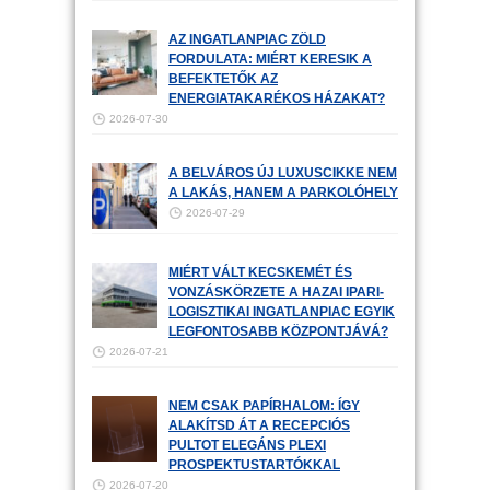
AZ INGATLANPIAC ZÖLD
FORDULATA: MIÉRT KERESIK A
BEFEKTETŐK AZ
ENERGIATAKARÉKOS HÁZAKAT?
2026-07-30
A BELVÁROS ÚJ LUXUSCIKKE NEM
A LAKÁS, HANEM A PARKOLÓHELY
2026-07-29
MIÉRT VÁLT KECSKEMÉT ÉS
VONZÁSKÖRZETE A HAZAI IPARI-
LOGISZTIKAI INGATLANPIAC EGYIK
LEGFONTOSABB KÖZPONTJÁVÁ?
2026-07-21
NEM CSAK PAPÍRHALOM: ÍGY
ALAKÍTSD ÁT A RECEPCIÓS
PULTOT ELEGÁNS PLEXI
PROSPEKTUSTARTÓKKAL
2026-07-20