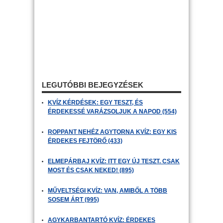
LEGUTÓBBI BEJEGYZÉSEK
KVÍZ KÉRDÉSEK: EGY TESZT, ÉS
ÉRDEKESSÉ VARÁZSOLJUK A NAPOD (554)
ROPPANT NEHÉZ AGYTORNA KVÍZ: EGY KIS
ÉRDEKES FEJTÖRŐ (433)
ELMEPÁRBAJ KVÍZ: ITT EGY ÚJ TESZT. CSAK
MOST ÉS CSAK NEKED! (895)
MŰVELTSÉGI KVÍZ: VAN, AMIBŐL A TÖBB
SOSEM ÁRT (995)
AGYKARBANTARTÓ KVÍZ: ÉRDEKES