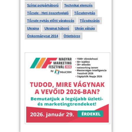
Szíriai polgárháború
Technikai elemzés
Tőzsde - Heti összefoglaló
Tőzsdenyitás
Tőzsde nyitás előtti várakozás
Tőzsdezárás
Ukrajna
Ukrajnai háború
Ukrán válság
Önkormányzat 2014
Ötletbörze