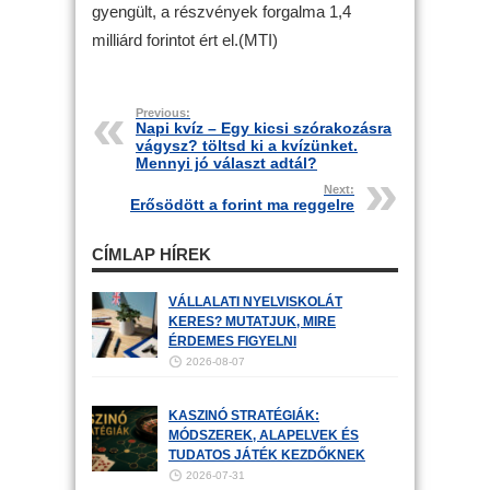
gyengült, a részvények forgalma 1,4
milliárd forintot ért el.(MTI)
Previous:
Napi kvíz – Egy kicsi szórakozásra
vágysz? töltsd ki a kvízünket.
Mennyi jó választ adtál?
Next:
Erősödött a forint ma reggelre
CÍMLAP HÍREK
VÁLLALATI NYELVISKOLÁT
KERES? MUTATJUK, MIRE
ÉRDEMES FIGYELNI
2026-08-07
KASZINÓ STRATÉGIÁK:
MÓDSZEREK, ALAPELVEK ÉS
TUDATOS JÁTÉK KEZDŐKNEK
2026-07-31