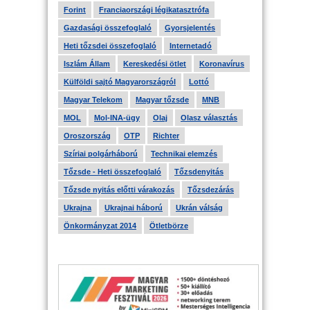
Forint
Franciaországi légikatasztrófa
Gazdasági összefoglaló
Gyorsjelentés
Heti tőzsdei összefoglaló
Internetadó
Iszlám Állam
Kereskedési ötlet
Koronavírus
Külföldi sajtó Magyarországról
Lottó
Magyar Telekom
Magyar tőzsde
MNB
MOL
Mol-INA-ügy
Olaj
Olasz választás
Oroszország
OTP
Richter
Szíriai polgárháború
Technikai elemzés
Tőzsde - Heti összefoglaló
Tőzsdenyitás
Tőzsde nyitás előtti várakozás
Tőzsdezárás
Ukrajna
Ukrajnai háború
Ukrán válság
Önkormányzat 2014
Ötletbörze