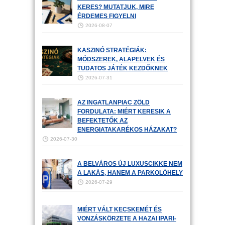
KERES? MUTATJUK, MIRE
ÉRDEMES FIGYELNI
2026-08-07
KASZINÓ STRATÉGIÁK:
MÓDSZEREK, ALAPELVEK ÉS
TUDATOS JÁTÉK KEZDŐKNEK
2026-07-31
AZ INGATLANPIAC ZÖLD
FORDULATA: MIÉRT KERESIK A
BEFEKTETŐK AZ
ENERGIATAKARÉKOS HÁZAKAT?
2026-07-30
A BELVÁROS ÚJ LUXUSCIKKE NEM
A LAKÁS, HANEM A PARKOLÓHELY
2026-07-29
MIÉRT VÁLT KECSKEMÉT ÉS
VONZÁSKÖRZETE A HAZAI IPARI-