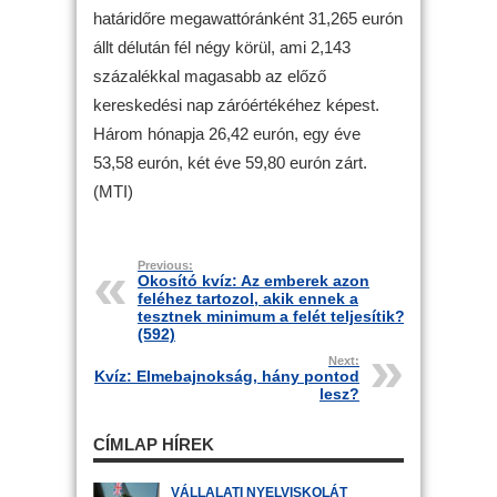
határidőre megawattóránként 31,265 eurón
állt délután fél négy körül, ami 2,143
százalékkal magasabb az előző
kereskedési nap záróértékéhez képest.
Három hónapja 26,42 eurón, egy éve
53,58 eurón, két éve 59,80 eurón zárt.
(MTI)
Previous:
Okosító kvíz: Az emberek azon
feléhez tartozol, akik ennek a
tesztnek minimum a felét teljesítik?
(592)
Next:
Kvíz: Elmebajnokság, hány pontod
lesz?
CÍMLAP HÍREK
VÁLLALATI NYELVISKOLÁT