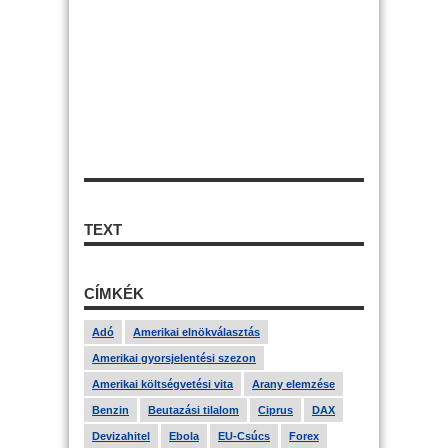
TEXT
CÍMKÉK
Adó
Amerikai elnökválasztás
Amerikai gyorsjelentési szezon
Amerikai költségvetési vita
Arany elemzése
Benzin
Beutazási tilalom
Ciprus
DAX
Devizahitel
Ebola
EU-Csúcs
Forex