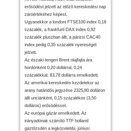
erősödést jelzett az előző kereskedési nap
záróértékéhez képest.
Ugyanekkor a londoni FTSE100 index 0,18
százalék, a frankfurti DAX index 0,92
százalék pluszban állt, a párizsi CAC40
index pedig 0,35 százalék nyereséget
jelzett.
Az északi-tengeri Brent olajfajta ára
hordónként 0,20 dollárral, 0,24
százalékkal, 83,78 dollárra emelkedett.
Az amerikai kereskedés kezdetekor az
arany határidős jegyzése 2325,80 dolláron
állt unciánként, 0,15 százalékos (3,50
dolláros) erősödéssel.
Az európai gázár emelkedett. Az
irányadónak számító TTF holland
gáztőzsdén a legközelebbi, júniusi