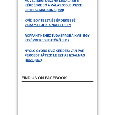
MŰVELTSÉGI KVÍZ: HA LEGALÁBB 5
KÉRDÉSRE JÓ A VÁLASZOD, BÜSZKE
LEHETSZ MAGADRA (759)
KVÍZ: EGY TESZT, ÉS ÉRDEKESSÉ
VARÁZSOLJUK A NAPOD (627)
ROPPANT NEHÉZ TUDÁSPRÓBA KVÍZ: EGY
KIS ÉRDEKES FEJTÖRŐ (811)
NYOLC GYORS KVÍZ KÉRDÉS: VAN PÁR
PERCED? JÁTSZD LE EZT AZ IZGALMAS
QUIZT (667)
FIND US ON FACEBOOK