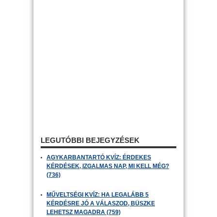
LEGUTÓBBI BEJEGYZÉSEK
AGYKARBANTARTÓ KVÍZ: ÉRDEKES
KÉRDÉSEK, IZGALMAS NAP, MI KELL MÉG?
(736)
MŰVELTSÉGI KVÍZ: HA LEGALÁBB 5
KÉRDÉSRE JÓ A VÁLASZOD, BÜSZKE
LEHETSZ MAGADRA (759)