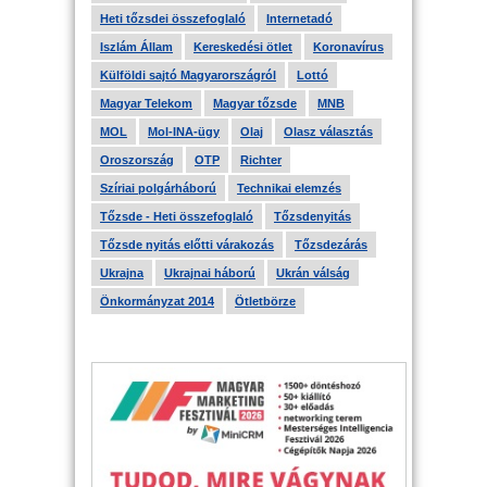
Heti tőzsdei összefoglaló
Internetadó
Iszlám Állam
Kereskedési ötlet
Koronavírus
Külföldi sajtó Magyarországról
Lottó
Magyar Telekom
Magyar tőzsde
MNB
MOL
Mol-INA-ügy
Olaj
Olasz választás
Oroszország
OTP
Richter
Szíriai polgárháború
Technikai elemzés
Tőzsde - Heti összefoglaló
Tőzsdenyitás
Tőzsde nyitás előtti várakozás
Tőzsdezárás
Ukrajna
Ukrajnai háború
Ukrán válság
Önkormányzat 2014
Ötletbörze