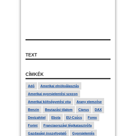
TEXT
CÍMKÉK
Adó
Amerikai elnökválasztás
Amerikai gyorsjelentési szezon
Amerikai költségvetési vita
Arany elemzése
Benzin
Beutazási tilalom
Ciprus
DAX
Devizahitel
Ebola
EU-Csúcs
Forex
Forint
Franciaországi légikatasztrófa
Gazdasági összefoglaló
Gyorsjelentés