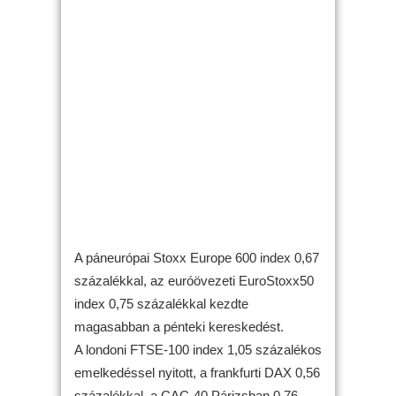
A páneurópai Stoxx Europe 600 index 0,67
százalékkal, az euróövezeti EuroStoxx50
index 0,75 százalékkal kezdte
magasabban a pénteki kereskedést.
A londoni FTSE-100 index 1,05 százalékos
emelkedéssel nyitott, a frankfurti DAX 0,56
százalékkal, a CAC-40 Párizsban 0,76