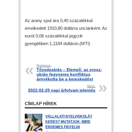
Az arany spot ára 0,40 százalékkal
emelkedett 1910,80 dollárra unciánként. Az
eurót 0,06 százalékkal jegyzik
gyengébben 1,1184 dolláron.(MTI)
Previous:
Tőzsdezárás – Elemző: az orosz-
ukrán fegyveres konfliktus
árnyékolta be a kereskedést
Next:
2022-02-25 napi árfolyam jelentés
CÍMLAP HÍREK
VÁLLALATI NYELVISKOLÁT
KERES? MUTATJUK, MIRE
ÉRDEMES FIGYELNI