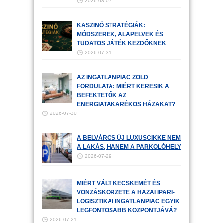
2026-08-07
KASZINÓ STRATÉGIÁK:
MÓDSZEREK, ALAPELVEK ÉS
TUDATOS JÁTÉK KEZDŐKNEK
2026-07-31
AZ INGATLANPIAC ZÖLD
FORDULATA: MIÉRT KERESIK A
BEFEKTETŐK AZ
ENERGIATAKARÉKOS HÁZAKAT?
2026-07-30
A BELVÁROS ÚJ LUXUSCIKKE NEM
A LAKÁS, HANEM A PARKOLÓHELY
2026-07-29
MIÉRT VÁLT KECSKEMÉT ÉS
VONZÁSKÖRZETE A HAZAI IPARI-
LOGISZTIKAI INGATLANPIAC EGYIK
LEGFONTOSABB KÖZPONTJÁVÁ?
2026-07-21